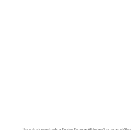
This work is licensed under a
Creative Commons Attribution-Noncommercial-Share