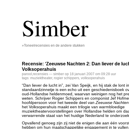
Simber
»Toneelrecensies en de andere stukken
Recensie: ‘Zeeuwse Nachten 2: Dan liever de lucht
Volksoperahuis
parool
,
recensies
— simber op 18 januari 2007 om 09:28 uur
tags:
muziektheater
,
rogier schippers
,
volksoperahuis
“Dan liever de lucht in”, zei Van Speijk, en hij stak de lont i
standaardzinnetje is een echo uit een geschiedenisboek 
oud-Hollandse heldenmoed, waarvan weinigen nog het prec
weten. Schrijver Rogier Schippers en componist Jef Hofme
hoofdpersoon voor het tweede deel van
Zeeuwse Nachten
het Volksoperahuis maakt een trilogie van warmbloedige
muziektheatervoorstellingen over Hollandse helden om d
verwarrende staat van het huidige Nederland te onderzoe
Opvallend genoeg zijn zij niet de enigen die aan één voors
hebben om hun maatschappelijke engagement in te vullen