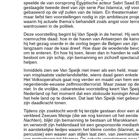
speelde de van oorsprong Egyptische acteur Sabri Saad E
geslaagde tweede deel van zijn serie
Pax Islamica
, vijf vo
gebaseerd op de vijf zuilen van de Islam. En theatermaker 
maar liefst tien voorstellingen nodig in zijn ambitieuze proj
waarin hij actuele thema’s behandelt zoals angst voor terr
wantrouwen in de politiek.
Deze voorstelling begint bij Van Speijk in de hemel. Hij verte
roemruchte daad: hoe in de haven van Antwerpen de kan
hij het gezag voerde in de oorlog tegen de Belgen van zijn
langzaam naar de kaai dreef. Hoe daar de woedende bevol
om te enteren. En hoe hij toen, liever dan in handen te val
besloot om zijn schip, zijn bemanning en zichzelf spectacul
helpen.
Inmiddels zien we Van Speijk niet meer als een held, maar 
van misplaatste vaderlandsliefde, wiens daad geen enkele 
Het Volksoperahuis gaat nog verder en maakt van hem ee
negentiende-eeuwse zelfmoordterrorist. Maar zwaar op de
niet. In de vrolijke, cabareteske voorstelling keert Van Spei
Nederland op het moment dat een stokoude koningin Amali
het hele land op te doeken. Dat laat Van Speijk niet gebeur
zijn daadkracht tonen.
Tijdens zijn zoektocht wordt hij terzijde gestaan door een a
verkleed Zeeuws Meisje (die we nog kennen uit het eerste
Nachten
), blijkt zijn bemanning te bestaan uit Marokkanen
en verwordt zijn heldendaad tot een gesponsorde mediasho
in aanstekelijke liedjes waarin het kleine combo (klarinet,
percussie) een waaier aan stijlen laat zien, van zeemanslie
van protestsong tot klezmer. De actuele verwijzingen naa