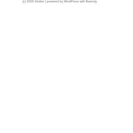
(c) 2026 Simber | powered by
WordPress
with
Barecity