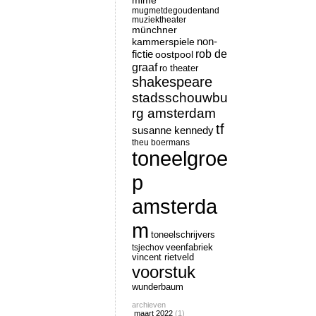
mime
mugmetdegoudentand
muziektheater
münchner
non-
kammerspiele
rob de
fictie
oostpool
graaf
ro theater
shakespeare
stadsschouwbu
rg amsterdam
tf
susanne kennedy
theu boermans
toneelgroe
p
amsterda
m
toneelschrijvers
tsjechov
veenfabriek
vincent rietveld
voorstuk
wunderbaum
archieven
maart 2022
(1)