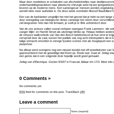
Maar door moeiteloos te schakelen van afscheidsbriefjes naar deeltjesversne
onderhandelingstactieken naar plastische chirurgie weet hij een ijzingwekk
leveren op de moderne mens. Kort samengevat: mensen worden ongelukkig
wereld niets meer authetiek is. De deze week overleden filosoof Baudrillard h
Een van de barklanten vergelijkt het met het gevoel dat je hebt na een lange v
door ontregeling van biologische ritmes vanwege het reizen door verschillend
ziel langzamer reist dan het lichaam, je voelt je er flink
unheimisch
door.
Van de zes acteurs vallen vooral verlopen stamgast Frank Lammers -die oo
zanger blijkt- en Harriët Stroet als uitzinnige bimbo op. Helaas hebben ande
de virtuoze taalkronkels van Van den Bosch betekenisvol uit hun strot te krijg
verspreid door de zaal, tussen het publiek ook nog acht mimespelers die in
talige onmacht omzetten in stevige fysieke scènes met als hoogtepunt een s
peepshow.
Na afloop werd overigens nog een nieuwe bundel met elf toneelteksten van 
gepresenteerd met de geweldige titel
Komt op. Rookt wat. Gaat af
.
Jetlag
staa
een gemis dat in een volgende druk hopelijk wordt goed gemaakt .
Jetlag
van d’Electrique. Gezien 9/3/07 in Frascati. Aldaar t/m 17/3. Meer info
0 Comments
»
No comments yet.
RSS
feed for comments on this post.
TrackBack
URI
Leave a comment
Name (required)