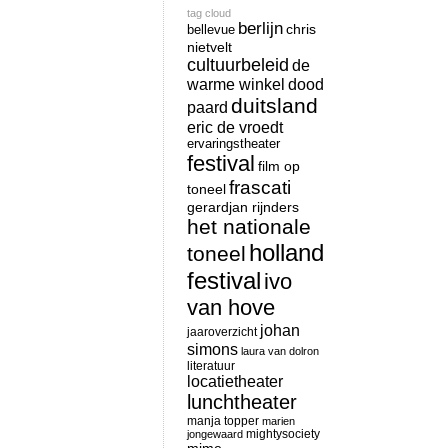
tag cloud
berlijn
chris
bellevue
nietvelt
cultuurbeleid
de
warme winkel
dood
duitsland
paard
eric de vroedt
ervaringstheater
festival
film op
frascati
toneel
gerardjan rijnders
het nationale
holland
toneel
festival
ivo
van hove
johan
jaaroverzicht
simons
laura van dolron
literatuur
locatietheater
lunchtheater
manja topper
marien
mightysociety
jongewaard