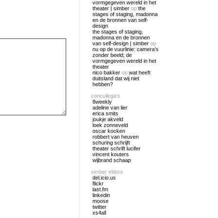
vormgegeven wereld in het
theater | simber
op
the
stages of staging, madonna
en de bronnen van self-
design
the stages of staging,
madonna en de bronnen
van self-design | simber
op
nu op de vuurlinie: camera’s
zonder beeld; de
vormgegeven wereld in het
theater
nico bakker
op
wat heeft
duitsland dat wij niet
hebben?
concullega's
8weekly
adeline van lier
erica smits
joukje akveld
loek zonneveld
oscar kocken
robbert van heuven
schuring schrijft
theater schrift lucifer
vincent kouters
wijbrand schaap
simber elders
del.icio.us
flickr
last.fm
linkedin
moose
twitter
xs4all