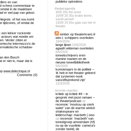
publieke optredens
llers en van
end scherp commentaar te
theateragenda
 omdat in de maakbare
4/09
20u the actor
ad er wel pap van gelust.
10/09
20:30u brabo leone,
sarah janneh
liegreis: of het nou komt
13/09
19:30u gala van het nl
e tijdzones, of omdat de
theater
k een lekker rockende
simber op theaterkrant.nl
re acteurs wat moeite om
wim t. schippers overleden
en. Verder zitten er
16/6/2026
 komische intermezzo’s de
lange lijnen
15/6/2026
urrealistische schaduw-
agaath witteman overleden
6/6/2026
toneelschrijvers eren
Van den Bosch
martine manten en de
t er niet in, maar dat is
nieuwe toneelbibliotheek
5/6/2026
kunstenaars in de politiek –
 op
www.delectrique.nl
‘ik heb in het theater geleerd
Comments (0)
dat systemen nooit
vanzelfsprekend zijn’
13/3/2026
recente reacties
kritiek op kritiek #4 – in
gesprek met joost ramaer –
de theaterpodcast
op
recensie: ‘moskou op sterk
water’ van de warme winkel
shakespeare en
leiderschap: macbeth | sioo
op
recensie: ‘macbeth’ van
toneelgroep amsterdam (hf)
nu op de vuurlinie: camera’s
zonder beeld; de