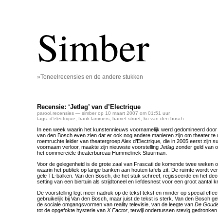
Simber
»Toneelrecensies en de andere stukken
Recensie: ‘Jetlag’ van d’Electrique
parool
,
recensies
— simber op 10 maart 2007 om 01:51 uur
tags:
d'electrique
,
frank lammers
,
harriët stroet
,
ko van den bosch
In een week waarin het kunstennieuws voornamelijk werd gedomineerd door s
van den Bosch even zien dat er ook nog andere manieren zijn om theater t
roemruchte leider van theatergroep Alex d’Electrique, die in 2005 eerst zijn s
voornaam verloor, maakte zijn nieuwste voorstelling
Jetlag
zonder geld van o
het commerciële theaterbureau Hummelinck Stuurman.
Voor de gelegenheid is de grote zaal van Frascati de komende twee weken o
waarin het publiek op lange banken aan houten tafels zit. De ruimte wordt ver
gele TL-balken. Van den Bosch, die het stuk schreef, regisseerde en het dec
setting van een biertuin als strijdtoneel en liefdesnest voor een groot aantal k
De voorstelling legt meer nadruk op de tekst tekst en minder op special effe
gebruikelijk bij Van den Bosch, maar juist de tekst is sterk. Van den Bosch geb
de sociale omgangsvormen van reality televisie, van de leegte van
De Goude
tot de opgefokte hysterie van
X Factor
, terwijl ondertussen stevig gedronken