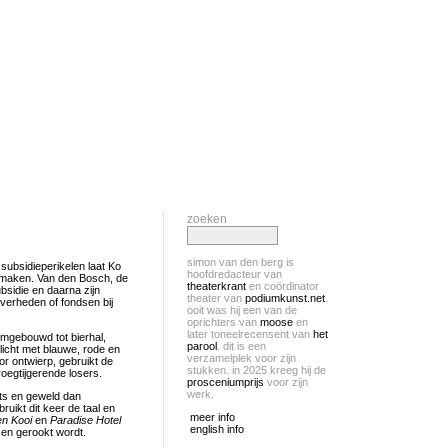
zoeken
simon van den berg is
ubsidieperikelen laat Ko
hoofdredacteur van
e maken. Van den Bosch, de
theaterkrant
en coördinator
ubsidie en daarna zijn
theater van
podiumkunst.net
.
verheden of fondsen bij
ooit was hij een van de
oprichters van
moose
en
later toneelrecensent van
het
mgebouwd tot bierhal,
parool
. dit is een
licht met blauwe, rode en
verzamelplek voor zijn
or ontwierp, gebruikt de
stukken. in 2025 kreeg hij de
roegtijgerende losers.
prosceniumprijs
voor zijn
werk.
cts en geweld dan
ruikt dit keer de taal en
meer info
n Kooi
en
Paradise Hotel
english info
 en gerookt wordt.