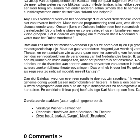
Na afloop van de speelperiode blijft Batelaan nog een paar dagen om works
die meer willen weten van de blijkbaar typisch Nederlandse, lichamelijke speels
een keer terug om, samen met onder anderen Johan Simons deel te nemen 
subsidiesystemen onder de titel “Kan Holland ons helpen?”
Anja Dirks verwacht veel van het onderwerp: “Dat er veel Nederlandse voor
niet van tevoren bedacht. Maar toen de programmering rond was, was dit ee
discussieonderwerp. Oostenrijkers en Duitsers hebben een heel romantisch
theaterbestel. Bij ons heb je starre en conservatieve huizen, bij jullie een en
kleine groepen. Het is daarom wel grappig om te merken dat in Nederland nu 
wordt naar het Duitse voorbeeld.”
Batelaan zelf merkt dat mensen verbaasd zijn als ze horen dat hij en zijn gro
theatergezelschap zijn. Maar dat gaat veranderen. Volgend jaar wordt hij vast
Theater, en een aantal van zijn acteurs gaan mee, ter aanvulling van het ense
ben dus een voorbeeld van de verandering van het Nederlandse bestel. Ik gelo
aan mij kunnen en willen aanpassen, maar het probleem is het ensemble. Ned
scholen, en de diversiteit aan soorten acteurs en vormen van acteren is heel
acteurs zoeken bij jouw theateropvattingen. Daarom heb ik voor het Ro gekoz
als regisseur zo radicaal mogelijk mezelf kan zijn.”
Dan rijdt Batelaan weg, om even een rondje te doen op zijn racefiets. “Ik ve
geheime oorlog woedt tussen automobilisten en fietsers. Ik ben al een paar 
ik werd natgespoten door een auto die zijn ruitensproeiers zo had afgesteld d
kan raken. En een kleine linkse partij heeft als logo Karl Marx op een fiets. D
Gerelateerde stukken
(automagisch gegenereerd):
Verslagje Wiener Festwochen
Recensie: Hoofd van Jetse Batelaan, Ro Theater
Over het IJ festival: ‘Cargo’, ‘Mobil’, ‘Broeders’
0 Comments
»