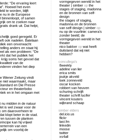
vormgegeven wereld in het
rde: “De ervaring leert
theater | simber
op
the
at”. Hoewel het even
stages of staging, madonna
ld te worden, blijft
en de bronnen van self-
 je nu in de Europese
design
el binnenloopt, of samen
the stages of staging,
grijk om te zoeken naar
madonna en de bronnen
ratis drank uit. Dat helpt,
van self-design | simber
op
nu op de vuurlinie: camera’s
zonder beeld; de
achelijk goed geregeld. Er
vormgegeven wereld in het
eft ook nadelen. Batelaan
theater
bliek een onverwacht
nico bakker
op
wat heeft
lling anders en staat hij
duitsland dat wij niet
wel als een probleem: “De
hebben?
rkt dat het publiek het
 krijg soms het gevoel dat
concullega's
kwaliteit van de
8weekly
anderen vinden het diep
adeline van lier
erica smits
joukje akveld
eve Wiener Zeitung vindt
loek zonneveld
je niet waarmaakt, maar
oscar kocken
 Standard en Die Presse
robbert van heuven
irecteur en theaterbobo
schuring schrijft
etiek en in het omgaan met
theater schrift lucifer
vincent kouters
wijbrand schaap
ft nu midden in de natuur
Het is wel zwaar voor de
simber elders
lijk om daaroverheen te
del.icio.us
at klopt beter in de stad.
flickr
eren tussen de planken
last.fm
incipe kan hij vrijwel
linkedin
eerterrein van een
moose
elijk om voorbij de
twitter
xs4all