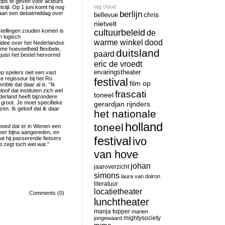
hops te geven voor acteurs
tag cloud
tijl. Op 1 juni komt hij nog
berlijn
aan een debatmiddag over
chris
bellevue
nietvelt
stellingen zouden komen is
cultuurbeleid
de
n logisch
warme winkel
dood
 idee over het Nederlandse
orme hoeveelheid flexibele,
duitsland
paard
juist het bestel hervormd
eric de vroedt
ervaringstheater
ep spelers niet een vast
e regisseur bij het Ro
festival
film op
mble dat daar al is. “Ik
of dat instituten zich wel
frascati
toneel
erland heeft bijzondere
 groot. Je moet specifieke
gerardjan rijnders
en. Ik geloof dat ik daar
het nationale
holland
toneel
rmoed dat er in Wenen een
keer bijna aangereden, en
festival
at hij passerende fietsers
ivo
at zegt toch wel wat.”
van hove
johan
jaaroverzicht
simons
laura van dolron
literatuur
locatietheater
Comments (0)
lunchtheater
manja topper
marien
mightysociety
jongewaard