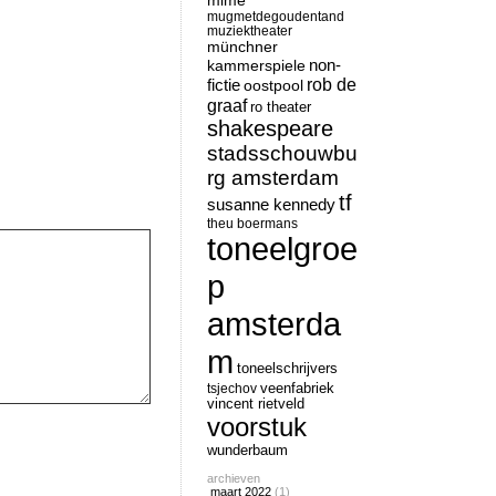
mime
mugmetdegoudentand
muziektheater
münchner
non-
kammerspiele
rob de
fictie
oostpool
graaf
ro theater
shakespeare
stadsschouwbu
rg amsterdam
tf
susanne kennedy
theu boermans
toneelgroe
p
amsterda
m
toneelschrijvers
tsjechov
veenfabriek
vincent rietveld
voorstuk
wunderbaum
archieven
maart 2022
(1)