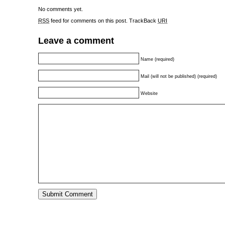
No comments yet.
RSS
feed for comments on this post.
TrackBack
URI
Leave a comment
Name (required)
Mail (will not be published) (required)
Website