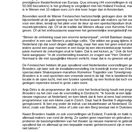
prestigieuze theaterfestival van Europa. Qua omvang (44 voorstellingen in v
50.000 bezoekers) is het grofweg te vergelijken met het Holland Festival, ma
is in Wenen met 10 miljoen euro zo’n drie keer hoger dan in Amsterdam.
Bovendien wordt de Wiener Festwochen hartstochtelijk gedragen door de Wen
bijvoorbeeld uit de gala-opening van het festival waarin alle makers op het s
voor een diner, terwijl op het plein voor de deur op een openluchtpodium dru
muziekoptredens zijn. Of uit de traditie dat Weners elkaar voor Kerstmis F
geven. Of uit het enthousiasme waarmee het gemeentelijke energiebedrijf m
“Binnen de omheining staat een enorme lantarenpaal”, vertelt Batelaan daags 
première’ in een van Wenen’s prachtige cafés. “Die wilden we graag tijdens de 
Nederland zijn dat soort dingen altijd lastig, maar hier was het geen enkel pro
iedere avond een paar mannen in een busje bij een electriciteitskastje honde
juiste moment de zekeringen eruit te halen. Dat is wel kicken, ja.” Ook de fon
hand aangepast: “In de voorbereiding kwamen ze vragen wat “Herr Direktor” 
Normaal is die met spuuglelijke kleuren verlicht, maar dat is nu gewoon wit 
De Festwochen hebben dit jaar opvallend veel Nederlandse voorstellingen 
Broeders zijn later ook de installatievoorstelling
Uw koninkrijk kome
van Drie
spectaculaire Shakespeare-marathon
Romeinse Tragedies
van Toneelgroep 
Broeders
is in veel opzichten een vreemde eend in de bijt. Het is beeldend th
locatie in de open lucht, met een fysieke speelstijl, op een festival dat toch 
gedegen repertoire-toneel in grote zalen toont.
Anja Dirks is de programmeur die zich voor het festival bezig houdt met jong
Broeders
na het zien van de voorstelling in Dordrecht. “Ik hoorde al een tijdj
nieuwe regisseur uit Nederland, en toen bleek dat ik hem al eens had ontmoet
programmeur van een kleine zaal in Zürich. Daar had ik Bambie 9 uitgenodigd
geregisseerd. Ik ben erg onder de indruk van lokatietheater uit Nederland. D
tekst, zoals van Bambie, Jetse of Lotte van den Berg bestaat niet in Duitsland
Naast Broeders haalde ze ook voorstellingen uit Estland, Frankrijk en Italië 
allemaal makers van rond de dertig. Ze spelen geen repertoire en gebruiken
proberen de basisingrediënten van het theater op nieuwe manieren te gebruik
opvallend dat ze allemaal op een bepaalde manier geïnteresseerd zijn in mense
niet lukken.”