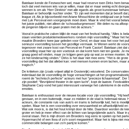
Batelaan kende de Festwochen wel, maar had reserve toen Dirks hem benade
toch dat veel mensen iets van je willen, maar dat er maar weinig echt doorga
wennen is om als ‘Herr Direktor’ met alle egards als groot kunstenaar behande
Batelaan er behoorlijk nuchter onder. “Er zijn wel momenten dat je beseft dat
league zit. Als je bijvoorbeeld met Ariane Mnouchkine de ontbijzaal van je hot
met Luk Perceval een voorgesprek moet doen. Maar ik vind het vooral belan
het juiste publiek; niet alleen de ‘schouwburgmensen’. We delen nu na afloop g
de jongeren blijven en gaan praten met de acteurs.”
Vooral in praktische zaken blijkt de maat van het festival handig. “Alles is bel
staan veertien produktiemedewerkers rondom mijn voorstelling.” Maar het he
maakte
Broeders
twee jaar geleden voor Oerol, en daar was het voor het pu
serieuze voorstelling tussen het gezellige vermaak. In Wenen werkt de voorste
tegenover met zware kost van Perceval en Frank Castorf. Batelaan ziet dat 
voorstelling staat hier op een voetstuk en dat komt hem niet ten goede. Je me
graag goed wíl vinden, maar ze krijgen geen grip op wat ze ermee moeten. Ik
ze het kinderachtig vinden.” Dirks is het daar niet mee eens: “Het is de grote 
voorstelling dat het dat allebei kan: veel mensen kunnen erom lachen, maar 
tragisch.”
De kritieken zijn (zoals vrijwel altijd in Oostenrijk) wisselend. De conservati
inderdaad dat de voorstelling de hoge verwachtingen uit het programmaboek
roemt de “technisch perfecte” acteurs met hun “precieze lichaamstaal”. Der
zijn positief: “Bevrijdend theater in de open lucht”, kopt de laatste. Festivald
Stephanie Carp vond het juist interessant vanwege het calvinisme in de esth
emoties.
Batelaan is enthousiast over de nieuwe locatie voor zijn voorstelling: “Hij hee
gestaan, en in een buitenwijk, maar zo midden in de stad is helemaal nieuw. 
acteurs, de constante ruis van auto’s en trams is behoorlijk luid, het is moei
spelen. Maar het is een voorstelling over eenzaamheid en afhankelijkheid en d
Wat ook mooi is, is dat het hout krimpt door de hitte. Daardoor worden de ki
groter en heb je meer effect van de lichten van langsrijdende auto’s. Maar in pr
overal staan. Het is mijn droom om Broeders nog eens te spelen op het park
Hypermarché of een Ikea of zo’n soort megawinkel. Maar het is bijna niet mog
commerciële belangen van zo’n partij te komen.”