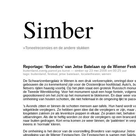
Simber
»Toneelrecensies en de andere stukken
Reportage: ‘Broeders’ van Jetse Batelaan op de Wiener Fes
buitenland
,
overig
,
parool
,
ps kunst
— simber op 23 mei 2008 om 00:25 uur
tags:
buitenland
,
festival
,
jetse batelaan
,
locatietheater
,
wenen
De Schwartzenbergplatz in Wenen is een druk verkeersplein, omringd door s
gebouwen die zo kenmerkend zijn voor de Oostenrijkse hoofdstad. Auto’s, b
fietsers rijden haastig voorbij. Op het plein staat een grotesk Russisch mon
de Tweede Wereldoorlog. Voor het monument spuit een hoge fontein, volgen
gepositioneerd om het zicht op het monument te blokkeren. En daar weer voo
omheining van houten schotten, die niet helemaal in de omgeving lijkt te pass
’s Avonds zitten er binnen de schotten mensen aan tafels. Hun hand wordt 
witgeklede verplegers. Ze hebben geen idee dat die verplegers er zijn, maar
losgelaten zakken ze als levenloze poppen in elkaar. Ze praten niet, behalve
uitbarstingen. Als die te heftig worden ze door de verplegers op een brancar
naar buiten gedragen. Kort erna komen ze weer binnen; de ‘patiënten’ in verp
ineens in ‘normale’ kleren.
De omheining is het decor van de voorstelling
Broeders
van regisseur Jetse B
uitnodiging van de Wiener Festwochen. De Festwochen is samen met Salzbu