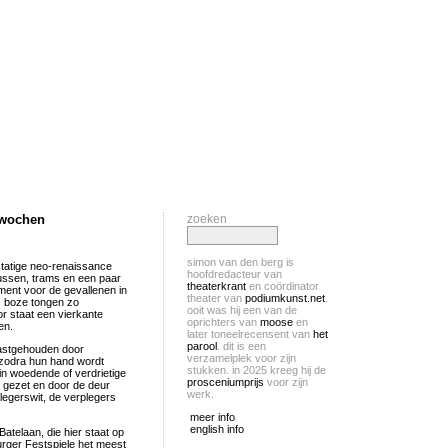
twochen
zoeken
simon van den berg is
tatige neo-renaissance
hoofdredacteur van
ussen, trams en een paar
theaterkrant
en coördinator
ument voor de gevallenen in
theater van
podiumkunst.net
.
s boze tongen zo
ooit was hij een van de
r staat een vierkante
oprichters van
moose
en
en.
later toneelrecensent van
het
parool
. dit is een
vastgehouden door
verzamelplek voor zijn
 zodra hun hand wordt
stukken. in 2025 kreeg hij de
 in woedende of verdrietige
prosceniumprijs
voor zijn
d gezet en door de deur
werk.
legerswit, de verplegers
meer info
english info
atelaan, die hier staat op
rger Festspiele het meest