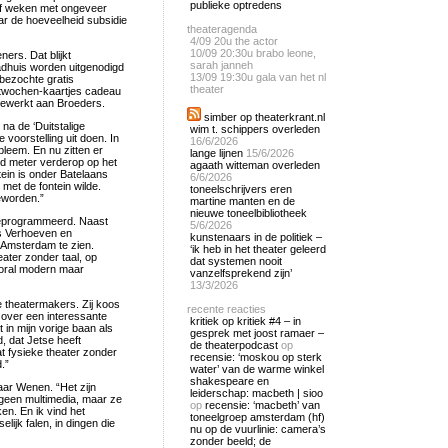
publieke optredens
ijf weken met ongeveer
ar de hoeveelheid subsidie
theateragenda
4/09
20u the actor
10/09
20:30u brabo leone,
ers. Dat blijkt
sarah janneh
tadhuis worden uitgenodigd
13/09
19:30u gala van het nl
kbezochte gratis
theater
estwochen-kaartjes cadeau
eewerkt aan Broeders.
simber op theaterkrant.nl
na de ‘Duitstalige
wim t. schippers overleden
voorstelling uit doen. In
16/6/2026
bleem. En nu zitten er
lange lijnen
15/6/2026
rd meter verderop op het
agaath witteman overleden
tein is onder Batelaans
6/6/2026
met de fontein wilde.
toneelschrijvers eren
geworden.”
martine manten en de
nieuwe toneelbibliotheek
geprogrammeerd. Naast
5/6/2026
s Verhoeven en
kunstenaars in de politiek –
Amsterdam te zien.
‘ik heb in het theater geleerd
eater zonder taal, op
dat systemen nooit
vooral modern maar
vanzelfsprekend zijn’
13/3/2026
e theatermakers. Zij koos
recente reacties
e over een interessante
kritiek op kritiek #4 – in
 in mijn vorige baan als
gesprek met joost ramaer –
, dat Jetse heeft
de theaterpodcast
op
at fysieke theater zonder
recensie: ‘moskou op sterk
.”
water’ van de warme winkel
shakespeare en
naar Wenen. “Het zijn
leiderschap: macbeth | sioo
 geen multimedia, maar ze
op
recensie: ‘macbeth’ van
en. En ik vind het
toneelgroep amsterdam (hf)
lijk falen, in dingen die
nu op de vuurlinie: camera’s
zonder beeld; de