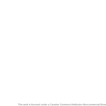
This work is licensed under a
Creative Commons Attribution-Noncommercial-Share