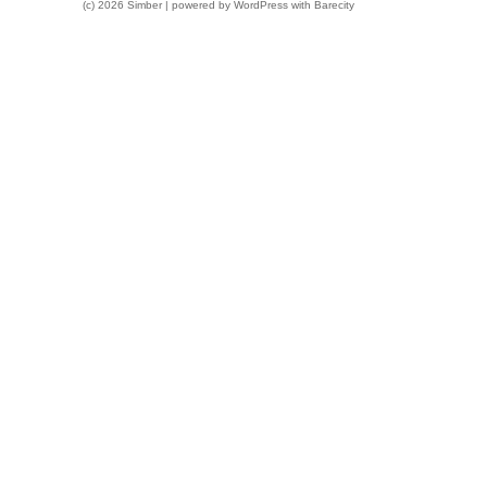
(c) 2026 Simber | powered by
WordPress
with
Barecity