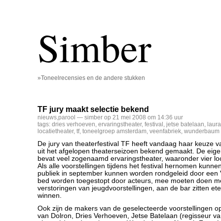
Simber
»Toneelrecensies en de andere stukken
TF jury maakt selectie bekend
nieuws
,
parool
— simber op 21 mei 2008 om 14:36 uur
tags:
dries verhoeven
,
ervaringstheater
,
festival
,
jetse batelaan
,
laura
locatietheater
,
tf
,
toneelgroep amsterdam
,
veenfabriek
,
wunderbaum
De jury van theaterfestival TF heeft vandaag haar keuze v
uit het afgelopen theaterseizoen bekend gemaakt. De eigen
bevat veel zogenaamd ervaringstheater, waaronder vier loc
Als alle voorstellingen tijdens het festival hernomen kunne
publiek in september kunnen worden rondgeleid door een 
bed worden toegestopt door acteurs, mee moeten doen me
verstoringen van jeugdvoorstellingen, aan de bar zitten et
winnen.
Ook zijn de makers van de geselecteerde voorstellingen op
van Dolron, Dries Verhoeven, Jetse Batelaan (regisseur v