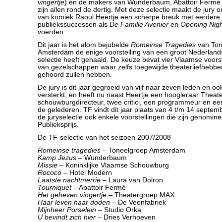
vingertje
) en de makers van Wunderbaum, Abattoir Fermé
zijn allen rond de dertig. Met deze selectie maakt de jury 
van komiek Raoul Heertje een scherpe breuk met eerdere 
publiekssuccessen als
De Familie Avenier
en
Opening Nigh
voerden.
Dit jaar is het alom bejubelde
Romeinse Tragedies
van Ton
Amsterdam de enige voorstelling van een groot Nederland
selectie heeft gehaald. De keuze bevat vier Vlaamse voor
van gezelschappen waar zelfs toegewijde theaterliefhebbe
gehoord zullen hebben.
De jury is dit jaar gegroeid van vijf naar zeven leden en oo
versterkt, en heeft nu naast Heertje een hoogleraar Thea
schouwburgdirecteur, twee critici, een programmeur en ee
de gelederen. TF vindt dit jaar plaats van 4 t/m 14 septem
de juryselectie ook enkele voorstellingen die zijn genomin
Publieksprijs.
De TF-selectie van het seizoen 2007/2008
Romeinse tragedies
– Toneelgroep Amsterdam
Kamp Jezus
– Wunderbaum
Missie
– Koninklijke Vlaamse Schouwburg
Rococo
– Hotel Modern
Laatste nachtmerrie
– Laura van Dolron
Tourniquet
– Abattoir Fermé
Het geheven vingertje
– Theatergroep MAX.
Haar leven haar doden
– De Veenfabriek
Mijnheer Porselein
– Studio Orka
U bevindt zich hier
– Dries Verhoeven