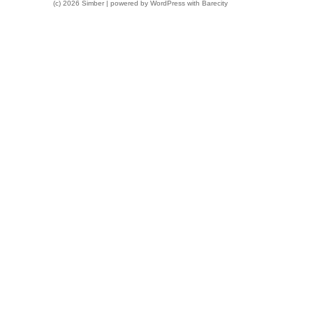
(c) 2026 Simber | powered by
WordPress
with
Barecity