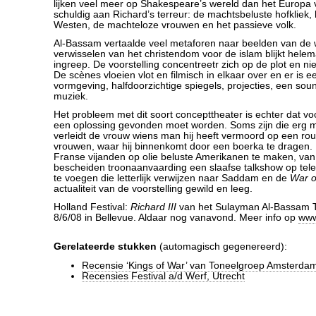
lijken veel meer op Shakespeare’s wereld dan het Europa 
schuldig aan Richard’s terreur: de machtsbeluste hofkliek,
Westen, de machteloze vrouwen en het passieve volk.
Al-Bassam vertaalde veel metaforen naar beelden van de w
verwisselen van het christendom voor de islam blijkt hele
ingreep. De voorstelling concentreetr zich op de plot en n
De scènes vloeien vlot en filmisch in elkaar over en er is
vormgeving, halfdoorzichtige spiegels, projecties, een soun
muziek.
Het probleem met dit soort concepttheater is echter dat voo
een oplossing gevonden moet worden. Soms zijn die erg m
verleidt de vrouw wiens man hij heeft vermoord op een ro
vrouwen, waar hij binnenkomt door een boerka te dragen.
Franse vijanden op olie beluste Amerikanen te maken, van 
bescheiden troonaanvaarding een slaafse talkshow op telev
te voegen die letterlijk verwijzen naar Saddam en de
War o
actualiteit van de voorstelling gewild en leeg.
Holland Festival:
Richard III
van het Sulayman Al-Bassam T
8/6/08 in Bellevue. Aldaar nog vanavond. Meer info op
www
Gerelateerde stukken
(automagisch gegenereerd):
Recensie ‘Kings of War’ van Toneelgroep Amsterda
Recensies Festival a/d Werf, Utrecht