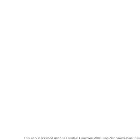
This work is licensed under a
Creative Commons Attribution-Noncommercial-Share