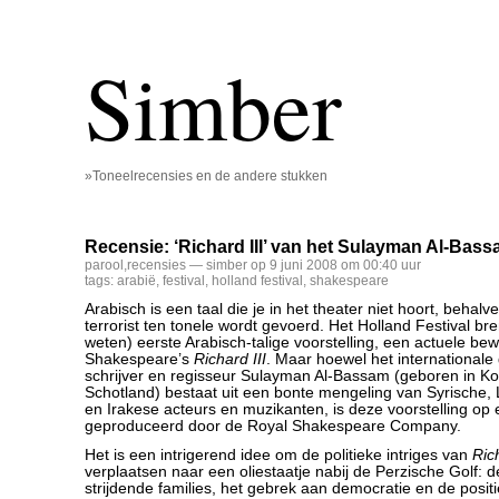
Simber
»Toneelrecensies en de andere stukken
Recensie: ‘Richard III’ van het Sulayman Al-Bass
parool
,
recensies
— simber op 9 juni 2008 om 00:40 uur
tags:
arabië
,
festival
,
holland festival
,
shakespeare
Arabisch is een taal die je in het theater niet hoort, behal
terrorist ten tonele wordt gevoerd. Het Holland Festival bre
weten) eerste Arabisch-talige voorstelling, een actuele be
Shakespeare’s
Richard III
. Maar hoewel het international
schrijver en regisseur Sulayman Al-Bassam (geboren in Ko
Schotland) bestaat uit een bonte mengeling van Syrische,
en Irakese acteurs en muzikanten, is deze voorstelling op e
geproduceerd door de Royal Shakespeare Company.
Het is een intrigerend idee om de politieke intriges van
Rich
verplaatsen naar een oliestaatje nabij de Perzische Golf: d
strijdende families, het gebrek aan democratie en de posi