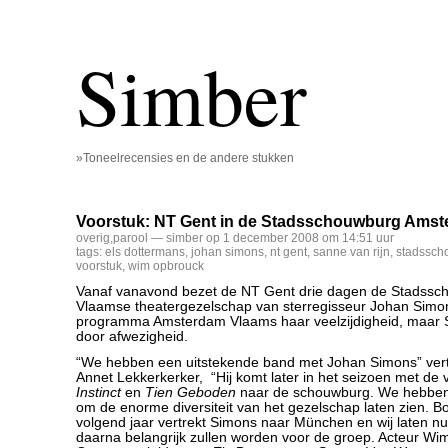
Simber
»Toneelrecensies en de andere stukken
Voorstuk: NT Gent in de Stadsschouwburg Ams
overig
,
parool
— simber op 1 december 2008 om 14:51 uur
tags:
els dottermans
,
johan simons
,
nt gent
,
sanne van rijn
,
stadssch
voorstuk
,
wim opbrouck
Vanaf vanavond bezet de NT Gent drie dagen de Stadssc
Vlaamse theatergezelschap van sterregisseur Johan Simon
programma Amsterdam Vlaams haar veelzijdigheid, maar Si
door afwezigheid.
“We hebben een uitstekende band met Johan Simons” ver
Annet Lekkerkerker, “Hij komt later in het seizoen met de 
Instinct
en
Tien Geboden
naar de schouwburg. We hebben 
om de enorme diversiteit van het gezelschap laten zien. B
volgend jaar vertrekt Simons naar München en wij laten nu 
daarna belangrijk zullen worden voor de groep. Acteur W