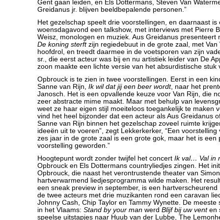
Gent gaan leiden, en Els Dottermans, Steven Van Waterm
Greidanus jr. blijven beeldbepalende personen.”
Het gezelschap speelt drie voorstellingen, en daarnaast is 
woensdagavond een talkshow, met interviews met Pierre 
Weisz, monologen en muziek. Aus Greidanus presenteert m
De koning sterft
zijn regiedebuut in de grote zaal, met Va
hoofdrol, en treedt daarmee in de voetsporen van zijn vad
sr., die eerst acteur was bij en nu artistiek leider van De 
zoon maakte een lichte versie van het absurdistische stuk
Opbrouck is te zien in twee voorstellingen. Eerst in een kin
Sanne van Rijn,
Ik wil dat jij een beer wordt
, naar het pren
Janosch. Het is een opvallende keuze voor Van Rijn, die 
zeer abstracte mime maakt. Maar met behulp van levensgr
weet ze haar eigen stijl moeiteloos toegankelijk te maken v
vind het heel bijzonder dat een acteur als Aus Greidanus o
Sanne van Rijn binnen het gezelschap zoveel ruimte krijg
ideeën uit te voeren”, zegt Lekkerkerker, “Een voorstelling
zes jaar in de grote zaal is een grote gok, maar het is een
voorstelling geworden.”
Hoogtepunt wordt zonder twijfel het concert
Ik val… Val in
Opbrouck en Els Dottermans countryliedjes zingen. Het ini
Opbrouck, die naast het verontrustende theater van Simo
hartverwarmend liedjesprogramma wilde maken. Het resulta
een sneak preview in september, is een hartverscheurend
de twee acteurs met drie muzikanten rond een caravan lie
Johnny Cash, Chip Taylor en Tammy Wynette. De meeste s
in het Vlaams:
Stand by your man
werd
Blijf bij uw vent
en 
speelse uitstapjes naar Huub van der Lubbe, The Lemonh