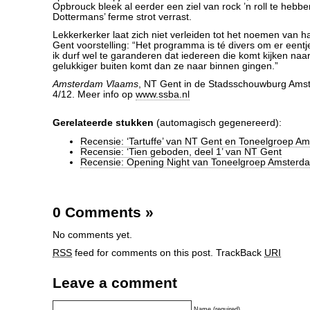
Opbrouck bleek al eerder een ziel van rock ’n roll te hebbe
Dottermans’ ferme strot verrast.
Lekkerkerker laat zich niet verleiden tot het noemen van h
Gent voorstelling: “Het programma is té divers om er eentje
ik durf wel te garanderen dat iedereen die komt kijken naa
gelukkiger buiten komt dan ze naar binnen gingen.”
Amsterdam Vlaams
, NT Gent in de Stadsschouwburg Amst
4/12. Meer info op
www.ssba.nl
Gerelateerde stukken
(automagisch gegenereerd):
Recensie: ‘Tartuffe’ van NT Gent en Toneelgroep A
Recensie: ‘Tien geboden, deel 1’ van NT Gent
Recensie: Opening Night van Toneelgroep Amsterd
0 Comments
»
No comments yet.
RSS
feed for comments on this post.
TrackBack
URI
Leave a comment
Name (required)