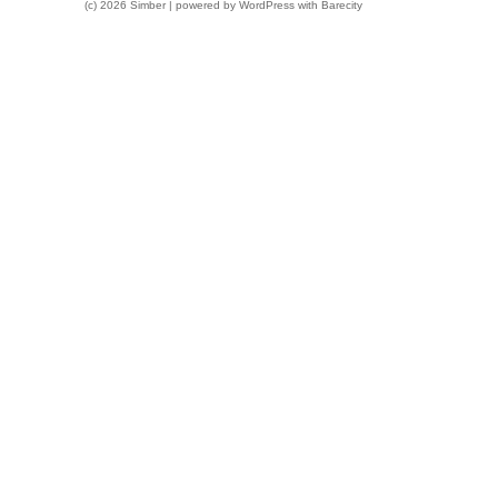
(c) 2026 Simber | powered by
WordPress
with
Barecity