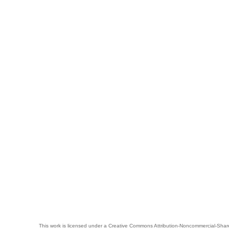
This work is licensed under a
Creative Commons Attribution-Noncommercial-Share