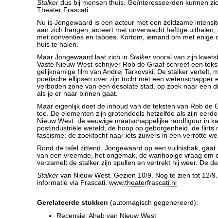
Stalker
dus bij mensen thuis. Geïnteresseerden kunnen zic
Theater Frascati.
Nu is Jongewaard is een acteur met een zeldzame intensitei
aan zich hangen, acteert met onverwacht heftige uithalen,
met conventies en taboes. Kortom, iemand om met enige om
huis te halen.
Maar Jongewaard laat zich in
Stalker
vooral van zijn kwets
Vaste Nieuw West-schrijver Rob de Graaf schreef een teks
gelijknamige film van Andrej Tarkovski. De stalker vertelt
poëtische ellipsen over zijn tocht met een wetenschapper e
verboden zone van een desolate stad, op zoek naar een d
als je er naar binnen gaat.
Maar eigenlijk doet de inhoud van de teksten van Rob de G
toe. De elementen zijn grotendeels hetzelfde als zijn eerd
Nieuw West: de eeuwige maatschappelijke randfiguur in 
postindustriële wereld; de hoop op geborgenheid, de flirt
fascisme; de zoektocht naar iets zuivers in een verrotte we
Rond de tafel zittend, Jongewaard op een vuilnisbak, gaat
van een vreemde, het ongemak, de wanhopige vraag om c
verzamelt de stalker zijn spullen en vertrekt hij weer. De de
Stalker
van Nieuw West. Gezien 10/9. Nog te zien tot 12/9
informatie via Frascati.
www.theaterfrascati.nl
Gerelateerde stukken
(automagisch gegenereerd):
Recensie: Ahab van Nieuw West