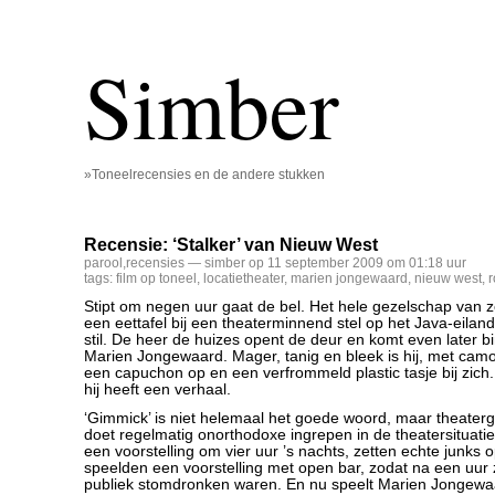
Simber
»Toneelrecensies en de andere stukken
Recensie: ‘Stalker’ van Nieuw West
parool
,
recensies
— simber op 11 september 2009 om 01:18 uur
tags:
film op toneel
,
locatietheater
,
marien jongewaard
,
nieuw west
,
r
Stipt om negen uur gaat de bel. Het hele gezelschap van
een eettafel bij een theaterminnend stel op het Java-eilan
stil. De heer de huizes opent de deur en komt even later 
Marien Jongewaard. Mager, tanig en bleek is hij, met cam
een capuchon op en een verfrommeld plastic tasje bij zich. 
hij heeft een verhaal.
‘Gimmick’ is niet helemaal het goede woord, maar theate
doet regelmatig onorthodoxe ingrepen in de theatersituatie
een voorstelling om vier uur ’s nachts, zetten echte junks o
speelden een voorstelling met open bar, zodat na een uur 
publiek stomdronken waren. En nu speelt Marien Jongewaa