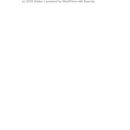
(c) 2026 Simber | powered by
WordPress
with
Barecity