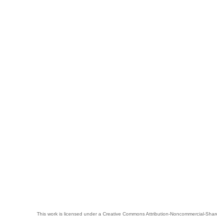
This work is licensed under a
Creative Commons Attribution-Noncommercial-Share