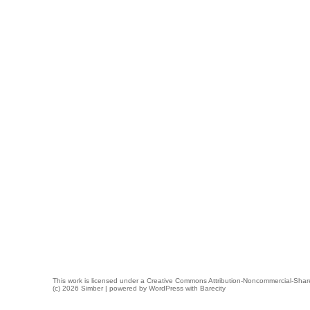
This work is licensed under a
Creative Commons Attribution-Noncommercial-Share
(c) 2026 Simber | powered by
WordPress
with
Barecity