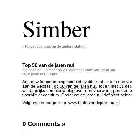
Simber
»Toneelrecensies en de andere stukken
Top 50 van de jaren nul
niet-theater
— simber op 20 november 2009 om 12:08 uur
tags:
jaren nul
,
lijstjes
And now for something completely different. Ik ben een 
aan de website
Top 50 van de jaren nul
. Tot en met 31 de
we dagelijks een nieuw blog over een voorwerp, persoon of
voorbije decennium. Opdat we de jaren nul definitief achte
Volg ons en reageer op:
www.top50vandejarennul.nl
0 Comments
»