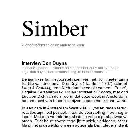
Simber
»Toneelrecensies en de andere stukken
Interview Don Duyns
interviews
,
parool
— simber op 6 december 2009 om 02:03 uur
tags:
don duyns
,
familievoorstelling
,
ro theater
,
voorstuk
De jaarlijkse familievoorstellingen van het Ro Theater zijn
traditie van decennia. Don Duyns (Haarlem, 1967) schreef
Lang & Gelukkig
, een Nederlandse versie van een ‘Panto’, 
Engelse Kerstvermaak. Dit jaar schreef hij
Snorro
, met on
Luca en Dick van den Toorn, dat deze week in Amsterdam te
het ambacht van toneel schrijven steeds meer gaan waard
In een café in Amsterdam West kijkt Duyns tevreden terug
reacties zijn heel positief, maar de voorstelling moet nog 
lopen. Met een voorstelling als deze wil je eigenlijk twee w
outen. Er gebeurt zoveel tegelijk: muziek, verkleden, sche
Maar het is geweldig om een acteur als Bart Slegers, die i