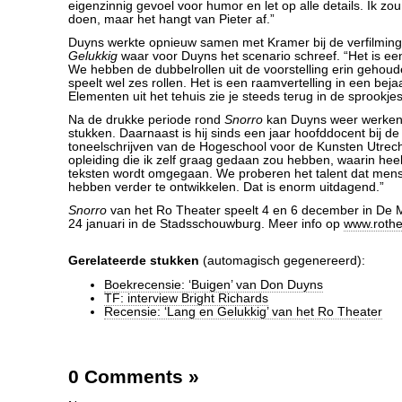
eigenzinnig gevoel voor humor en let op alle details. Ik zou
doen, maar het hangt van Pieter af.”
Duyns werkte opnieuw samen met Kramer bij de verfilmin
Gelukkig
waar voor Duyns het scenario schreef. “Het is een 
We hebben de dubbelrollen uit de voorstelling erin gehou
speelt wel zes rollen. Het is een raamvertelling in een bej
Elementen uit het tehuis zie je steeds terug in de sprookjes
Na de drukke periode rond
Snorro
kan Duyns weer werken 
stukken. Daarnaast is hij sinds een jaar hoofddocent bij de
toneelschrijven van de Hogeschool voor de Kunsten Utrecht
opleiding die ik zelf graag gedaan zou hebben, waarin he
teksten wordt omgegaan. We proberen het talent dat mensen
hebben verder te ontwikkelen. Dat is enorm uitdagend.”
Snorro
van het Ro Theater speelt 4 en 6 december in De 
24 januari in de Stadsschouwburg. Meer info op
www.rothe
Gerelateerde stukken
(automagisch gegenereerd):
Boekrecensie: ‘Buigen’ van Don Duyns
TF: interview Bright Richards
Recensie: ‘Lang en Gelukkig’ van het Ro Theater
0 Comments
»