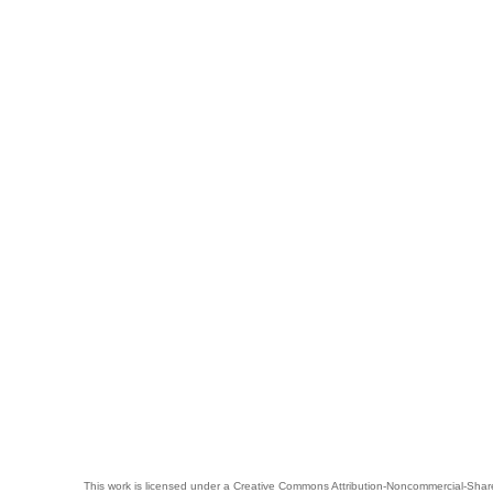
This work is licensed under a
Creative Commons Attribution-Noncommercial-Share