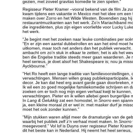
gezien, met zoveel gravitas komedie te zien spelen.”
Regisseur Pieter Kramer –vooral bekend van de film
Ja zu
kwam tijdens een vakantie in Mexico met het idee om een fa
maken over Zorro en het Wilde Westen. Bovendien zag hij
restaurantmuzikanten aan het werk. Zo’n Mariachiband moe
die ingrediënten, plus zijn eigen voorliefde voor Lucky Lu
het werk.
“Je begint met het zoeken naar leuke combinaties per scène
“En er zijn een aantal dubbelrollen en aan het eind moet h
uitkomen, maar toch net anders dan het publiek verwacht. 
ambacht om zo’n stuk in elkaar te zetten; het is als het wev
ben die Engelse traditie steeds meer gaan waarderen. Je 
heel serieus, je doet alsof het Shakespeare is; nou ja mis
Ayckbourne.”
“Het Ro heeft een lange traditie van familievoorstellingen, 
verwachtingen. Mensen willen graag publieksparticipatie, l
decor. Je kan dat heel erg avant garde gaan doorbreken, ma
Ik wil een zo goed mogelijke familiekomedie schrijven en
zoeken om er toch nog mijn eigen verhaal kwijt te kunnen,
verwachtingen. Pieter en ik willen allebei geen burgerlijke 
In
Lang & Gelukkig
zat een homostel, in
Snorro
een spanne
ja, een kleine moraal zit er wel in: met masker durf je mis
moet het ook zonder kunnen.”
“Mijn stukken waren altijd meer de dramaturgie van de geb
waarbij het publiek zelf z’n verhaal moet maken. In
Snorro
meegevoerd.” Vol lof is Duyns over regisseur Pieter Kramer
dit het beste kan in Nederland. Hij neemt het heel serieus,