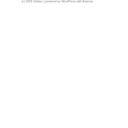
(c) 2026 Simber | powered by
WordPress
with
Barecity