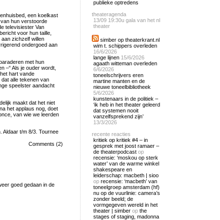
publieke optredens
theateragenda
kenhuisbed, een koelkast
13/09
19:30u gala van het nl
n van hun verstoorde
theater
 televisiester Van
richt voor hun taille,
an zichzelf willen
simber op theaterkrant.nl
rrigerend ondergoed aan
wim t. schippers overleden
16/6/2026
lange lijnen
15/6/2026
 paraderen met hun
agaath witteman overleden
en –“ Als je ouder wordt,
6/6/2026
 het hart vande
toneelschrijvers eren
 dat alle tekenen van
martine manten en de
onge speelster aandacht
nieuwe toneelbibliotheek
5/6/2026
kunstenaars in de politiek –
elijk maakt dat het niet
‘ik heb in het theater geleerd
 na het applaus nog, doet
dat systemen nooit
once, van wie we leerden
vanzelfsprekend zijn’
13/3/2026
 Aldaar t/m 8/3. Tournee
recente reacties
kritiek op kritiek #4 – in
Comments (2)
gesprek met joost ramaer –
de theaterpodcast
op
recensie: ‘moskou op sterk
water’ van de warme winkel
shakespeare en
leiderschap: macbeth | sioo
op
recensie: ‘macbeth’ van
 weer goed gedaan in de
toneelgroep amsterdam (hf)
nu op de vuurlinie: camera’s
zonder beeld; de
vormgegeven wereld in het
theater | simber
op
the
stages of staging, madonna