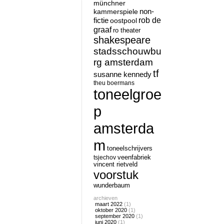
münchner
non-
kammerspiele
rob de
fictie
oostpool
graaf
ro theater
shakespeare
stadsschouwbu
rg amsterdam
tf
susanne kennedy
theu boermans
toneelgroe
p
amsterda
m
toneelschrijvers
tsjechov
veenfabriek
vincent rietveld
voorstuk
wunderbaum
archieven
maart 2022
(1)
oktober 2020
(1)
september 2020
(1)
juni 2020
(1)