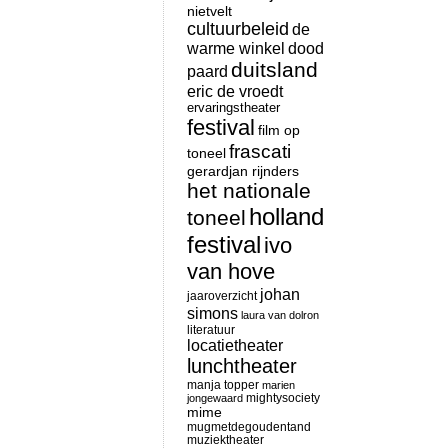
nietvelt
cultuurbeleid
de
warme winkel
dood
duitsland
paard
eric de vroedt
ervaringstheater
festival
film op
frascati
toneel
gerardjan rijnders
het nationale
holland
toneel
festival
ivo
van hove
johan
jaaroverzicht
simons
laura van dolron
literatuur
locatietheater
lunchtheater
manja topper
marien
mightysociety
jongewaard
mime
mugmetdegoudentand
muziektheater