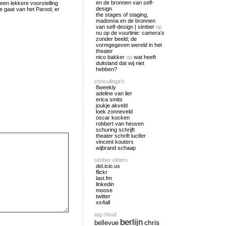
en de bronnen van self-
een lekkere voorstelling
design
ie gaat van het Parool; er
the stages of staging,
madonna en de bronnen
van self-design | simber
op
nu op de vuurlinie: camera’s
zonder beeld; de
vormgegeven wereld in het
theater
nico bakker
op
wat heeft
duitsland dat wij niet
hebben?
concullega's
8weekly
adeline van lier
erica smits
joukje akveld
loek zonneveld
oscar kocken
robbert van heuven
schuring schrijft
theater schrift lucifer
vincent kouters
wijbrand schaap
simber elders
del.icio.us
flickr
last.fm
linkedin
moose
twitter
xs4all
tag cloud
berlijn
chris
bellevue