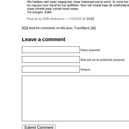
We hebben niet meer nagepraat, maar helemaal met je eens. Ik vond het 
en zag jou voor mij af en toe gniffelen. Voor het stukje naar de eindredact
staat verteld waar vertelt moet staan.
Tot morgen. Edith
Reactie by Edith Andriesse — 7/3/2010 @
14:02
RSS
feed for comments on this post.
TrackBack
URI
Leave a comment
Name (required)
Mail (will not be published) (required)
Website