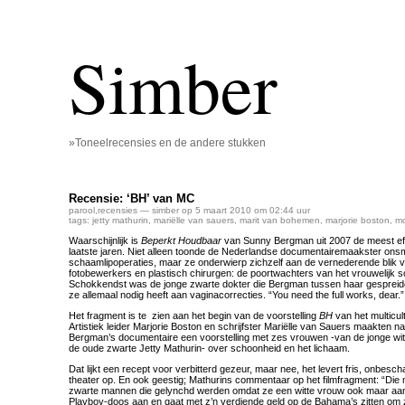
Simber
»Toneelrecensies en de andere stukken
Recensie: ‘BH’ van MC
parool
,
recensies
— simber op 5 maart 2010 om 02:44 uur
tags:
jetty mathurin
,
mariëlle van sauers
,
marit van bohemen
,
marjorie boston
,
m
Waarschijnlijk is
Beperkt Houdbaar
van Sunny Bergman uit 2007 de meest eff
laatste jaren. Niet alleen toonde de Nederlandse documentairemaakster ons
schaamlipoperaties, maar ze onderwierp zichzelf aan de vernederende blik
fotobewerkers en plastisch chirurgen: de poortwachters van het vrouwelijk 
Schokkendst was de jonge zwarte dokter die Bergman tussen haar gespreid
ze allemaal nodig heeft aan vaginacorrecties. “You need the full works, dear.”
Het fragment is te zien aan het begin van de voorstelling
BH
van het multicul
Artistiek leider Marjorie Boston en schrijfster Mariëlle van Sauers maakten n
Bergman’s documentaire een voorstelling met zes vrouwen -van de jonge wit
de oude zwarte Jetty Mathurin- over schoonheid en het lichaam.
Dat lijkt een recept voor verbitterd gezeur, maar nee, het levert fris, onbes
theater op. En ook geestig; Mathurins commentaar op het filmfragment: “Die 
zwarte mannen die gelynchd werden omdat ze een witte vrouw ook maar aan
Playboy-doos aan en gaat met z’n verdiende geld op de Bahama’s zitten om zi