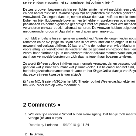
serveren door vrouwen met schaamlippen tot op hun knieën.”
De zes vrouwen bewegen zich in een lichte ruimte met wit meubilair, een zie
en een aantal televisies. Waarschijnlijk zijn het patiënten die moeten geneze
vrouwbeeld. Ze zingen, dansen, nemen elkaar de maat –zelfs de mooie blonde
Bohemen blijkt flubberende bovenarmen te hebben-, spreken een overlijdensbe
paaldansen en hebben genante gesprekjes met het publiek over wat mensen a
veranderen en waar ze zich allemaal scheren. De vrouwen hebben beige co
met daaronder crocs of Ugg sloffen en dragen geen make-up.
Toch blijft er balans tussen gene en waardigheid. Waar de jonge meiden nog
lichamen en de 52-jarige Bo Bojoh alles in het werk stelt om er jonger uit te zi
gewoon heel verbaasd kijken: 10 jaar eraf”- is de nuchtere en wijze Mathurin
voorstelling. Ze verteld over de kinderen die ze gebaard en gezoogd heeft en
verval haar dierbaar zijn. In een onvoorstelbaar delicaat moment voelt een j
aan haar vermoeide borsten om zich daarna tegen haar boezem te vleien.
Zo wordt
BH
een college in kijken naar normale vrouwen, dat en passant duid
gaat om wat je kunt zien, maar wat je kunt voelen. En helemaal aan het eind,
het hele gezelschap samen met de acteurs het
Single ladies
-dansje van Bey
dat sexy zijn een kwestie is van
attitude
.
BH
van MC. Gezien 4/3/10 in het MC Theater op het Westergasfabriekterrein.
t/m 28/5. Meer info op
www.mconline.nl
2 Comments
»
Wat een fijne recensie Simon! Ik ben nieuwsgierig. Dat heb je toch maar
vroege (of late) uurtjes.
Reactie by
Lorianne
— 5/3/2010 @
11:24
Ha Simon,