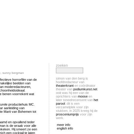
zoeken
c
,
sunny bergman
simon van den berg is
ectieve horrorfilm van de
hoofdredacteur van
makelijke beelden van
theaterkrant
en coördinator
 van moderedacteuren,
theater van
podiumkunst.net
.
schoonheidsideaal.
ooit was hij een van de
e benen voorrekent wat
oprichters van
moose
en
later toneelrecensent van
het
parool
. dit is een
turele productiehuis MC.
verzamelplek voor zijn
aar aanleiding van
stukken. in 2025 kreeg hij de
te Marit van Bohemen tot
prosceniumprijs
voor zijn
werk.
chaamd en opvallend teder
meer info
man is de wraak voor alle
english info
keken. Hij smeert ze een
ch een cocktail te laten