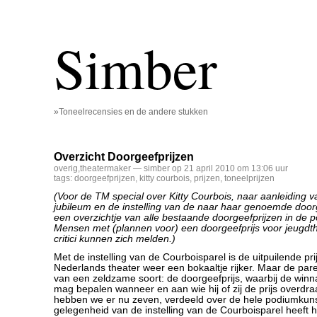
Simber
»Toneelrecensies en de andere stukken
Overzicht Doorgeefprijzen
overig
,
theatermaker
— simber op 21 april 2010 om 13:06 uur
tags:
doorgeefprijzen
,
kitty courbois
,
prijzen
,
toneelprijzen
(Voor de TM special over Kitty Courbois, naar aanleiding v
jubileum en de instelling van de naar haar genoemde doorg
een overzichtje van alle bestaande doorgeefprijzen in de 
Mensen met (plannen voor) een doorgeefprijs voor jeugdth
critici kunnen zich melden.)
Met de instelling van de Courboisparel is de uitpuilende pr
Nederlands theater weer een bokaaltje rijker. Maar de par
van een zeldzame soort: de doorgeefprijs, waarbij de winna
mag bepalen wanneer en aan wie hij of zij de prijs overdr
hebben we er nu zeven, verdeeld over de hele podiumkuns
gelegenheid van de instelling van de Courboisparel heeft 