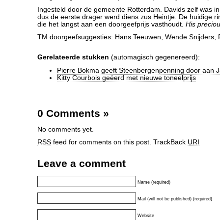
Ingesteld door de gemeente Rotterdam. Davids zelf was in
dus de eerste drager werd diens zus Heintje. De huidige r
die het langst aan een doorgeefprijs vasthoudt.
His precio
TM doorgeefsuggesties: Hans Teeuwen, Wende Snijders, 
Gerelateerde stukken
(automagisch gegenereerd):
Pierre Bokma geeft Steenbergenpenning door aan 
Kitty Courbois geëerd met nieuwe toneelprijs
0 Comments
»
No comments yet.
RSS
feed for comments on this post.
TrackBack
URI
Leave a comment
Name (required)
Mail (will not be published) (required)
Website