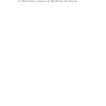
(c) 2026 Simber | powered by
WordPress
with
Barecity