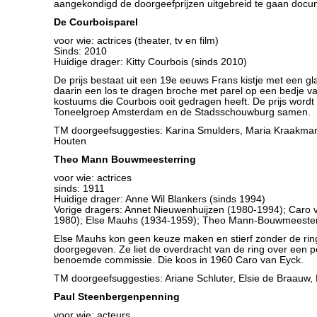
aangekondigd de doorgeefprijzen uitgebreid te gaan docu
De Courboisparel
voor wie: actrices (theater, tv en film)
Sinds: 2010
Huidige drager: Kitty Courbois (sinds 2010)
De prijs bestaat uit een 19e eeuws Frans kistje met een g
daarin een los te dragen broche met parel op een bedje va
kostuums die Courbois ooit gedragen heeft. De prijs wor
Toneelgroep Amsterdam en de Stadsschouwburg samen.
TM doorgeefsuggesties: Karina Smulders, Maria Kraakman
Houten
Theo Mann Bouwmeesterring
voor wie: actrices
sinds: 1911
Huidige drager: Anne Wil Blankers (sinds 1994)
Vorige dragers: Annet Nieuwenhuijzen (1980-1994); Caro 
1980); Else Mauhs (1934-1959); Theo Mann-Bouwmeester
Else Mauhs kon geen keuze maken en stierf zonder de rin
doorgegeven. Ze liet de overdracht van de ring over een p
benoemde commissie. Die koos in 1960 Caro van Eyck.
TM doorgeefsuggesties: Ariane Schluter, Elsie de Braauw, 
Paul Steenbergenpenning
voor wie: acteurs