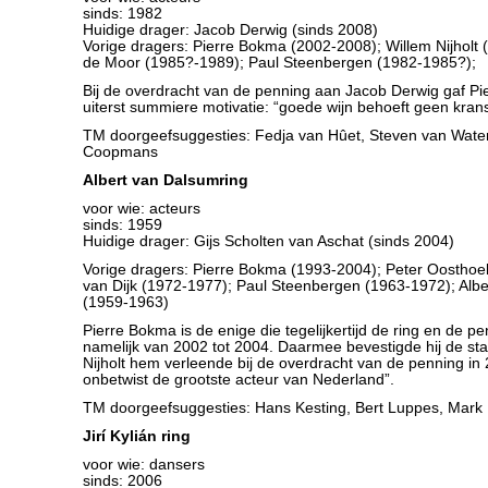
sinds: 1982
Huidige drager: Jacob Derwig (sinds 2008)
Vorige dragers: Pierre Bokma (2002-2008); Willem Nijholt
de Moor (1985?-1989); Paul Steenbergen (1982-1985?);
Bij de overdracht van de penning aan Jacob Derwig gaf P
uiterst summiere motivatie: “goede wijn behoeft geen krans
TM doorgeefsuggesties: Fedja van Hûet, Steven van Wat
Coopmans
Albert van Dalsumring
voor wie: acteurs
sinds: 1959
Huidige drager: Gijs Scholten van Aschat (sinds 2004)
Vorige dragers: Pierre Bokma (1993-2004); Peter Oosthoe
van Dijk (1972-1977); Paul Steenbergen (1963-1972); Alb
(1959-1963)
Pierre Bokma is de enige die tegelijkertijd de ring en de pe
namelijk van 2002 tot 2004. Daarmee bevestigde hij de sta
Nijholt hem verleende bij de overdracht van de penning in 2
onbetwist de grootste acteur van Nederland”.
TM doorgeefsuggesties: Hans Kesting, Bert Luppes, Mark
Jirí Kylián ring
voor wie: dansers
sinds: 2006