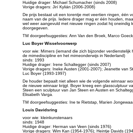
Huidige drager: Michael Schumacher (sinds 2008)
Vorige dragers: Jirí Kylián (2006-2008)
De prijs bestaat uit een torentje met veertien ringen, één v
naam van de prijs. Iedere drager mag er één houden, maar
wel weer aangevuld met nieuwe ringen zodat hij oneindig
doorgegeven.
TM doorgeefsuggesties: Ann Van den Broek, Marco Goeck
Luc Boyer Wisselvoorwerp
voor wie: Mimers (iemand die zich bijzonder verdienstelijk
de mimediscipline en het mimeonderwijs in Nederland)
sinds: 1993
Huidige drager: Irene Schaltegger (sinds 2007)
Vorige dragers: Ineke Austen (2001-2007); Jeanette van S
Luc Boyer (1993-1997)
De houder bepaalt niet alleen wie de volgende winnaar wo
de nieuwe winnaar krijgt. Boyer kreeg een glassculptuur v
Steen een sculptuur van Jan Steen en Austen en Schalteg
Elisabeth Varga.
TM doorgeefsuggesties: Ine te Rietstap, Marien Jongewaar
Louis Davidsring
voor wie: kleinkunstenaars
sinds: 1948
Huidige drager: Herman van Veen (sinds 1976)
Vorige dragers: Wim Kan (1954-1976); Heintje Davids (19