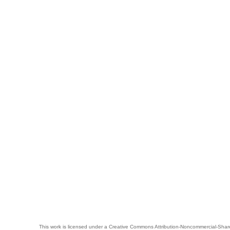
This work is licensed under a
Creative Commons Attribution-Noncommercial-Share