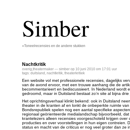
Simber
»Toneelrecensies en de andere stukken
Nachtkritik
overig
,
theatermaker
— simber op 10 juni 2010 om 17:01 uur
tags:
duitsland
,
nachtkritik
,
theaterkritiek
Een website vol met professionele recensies, dagelijks ver
van de avond ervoor, met een trouwe aanhang die de artik
becommentarieert en bediscussieert. In Nederland wordt er
gedroomd, maar in Duitsland bestaat zo’n site al bijna drie
Het oprichtingsverhaal klinkt bekend: ook in Duitsland ne
theater in de kranten af en lonkt de onbeperkte ruimte van 
Bondsrepubliek spelen nog een aantal specifieke aspecte
regionaal geörienteerde medialandschap bijvoorbeeld, dat 
krantelezers alleen recensies voorgeschoteld krijgen over 
producties en over voorstellingen in hun eigen contreien. 
status en macht van de criticus er nog veel groter dan ze i