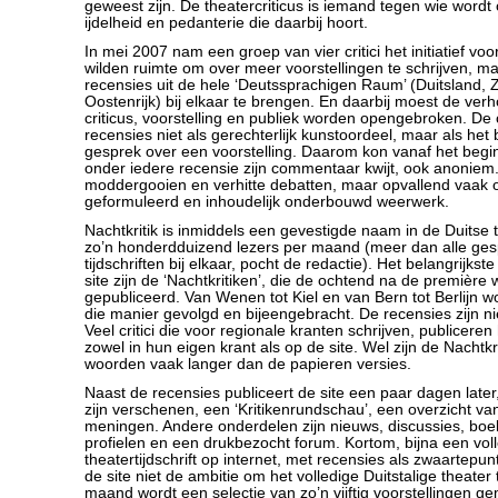
geweest zijn. De theatercriticus is iemand tegen wie wordt
ijdelheid en pedanterie die daarbij hoort.
In mei 2007 nam een groep van vier critici het initiatief vo
wilden ruimte om over meer voorstellingen te schrijven, m
recensies uit de hele ‘Deutssprachigen Raum’ (Duitsland, 
Oostenrijk) bij elkaar te brengen. En daarbij moest de ver
criticus, voorstelling en publiek worden opengebroken. De
recensies niet als gerechterlijk kunstoordeel, maar als het
gesprek over een voorstelling. Daarom kon vanaf het begi
onder iedere recensie zijn commentaar kwijt, ook anoniem. 
moddergooien en verhitte debatten, maar opvallend vaak 
geformuleerd en inhoudelijk onderbouwd weerwerk.
Nachtkritik is inmiddels een gevestigde naam in de Duitse 
zo’n honderdduizend lezers per maand (meer dan alle ges
tijdschriften bij elkaar, pocht de redactie). Het belangrijks
site zijn de ‘Nachtkritiken’, die de ochtend na de première
gepubliceerd. Van Wenen tot Kiel en van Bern tot Berlijn w
die manier gevolgd en bijeengebracht. De recensies zijn niet
Veel critici die voor regionale kranten schrijven, publiceren 
zowel in hun eigen krant als op de site. Wel zijn de Nachtk
woorden vaak langer dan de papieren versies.
Naast de recensies publiceert de site een paar dagen later
zijn verschenen, een ‘Kritikenrundschau’, een overzicht v
meningen. Andere onderdelen zijn nieuws, discussies, bo
profielen en een drukbezocht forum. Kortom, bijna een vol
theatertijdschrift op internet, met recensies als zwaartepun
de site niet de ambitie om het volledige Duitstalige theater
maand wordt een selectie van zo’n vijftig voorstellingen g