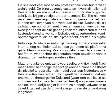
De site doet veel moeite om professionele kwaliteit te waar
weinig geld. De bijna zeventig vaste schrijvers zijn allemaa
theatercritici en alle stukken gaan vóór publicatie langs de
schrijvers krijgen zestig euro per recensie. Dat lijkt niet ve
recensie in een regionale krant levert ongeveer hetzelfde
kunnen niet leven van hun werk aan de site. Nachtkritik is 
zelfstandige non-profit, met investeringen van vrienden e
twee jaar hoopt de site genoeg reclame-inkomsten te he
kostendekkend te werken. Behalve uit adverteerders komt 
opdrachtgevers, die de site bijvoorbeeld inzetten als digital
Kritiek op de site is er natuurlijk genoeg. In het conservati
internet nog niet helemaal serieus genomen als platform v
gedachtenuitwisseling. Veel critici vallen over de anonie
het forum, waar achter de pseudoniemen opvallend vaak 
dramaturgen verborgen zouden zitten.
Maar ondanks de enigszins voorspelbare kritiek heeft Nach
maar zeker het nodige respect gewonnen binnen de theater
dit initiatief te gebruiken als model voor een Nederlandse v
theaterkritiek kan redden. Toch geeft het te denken dat een
enorme en theatergekke Duitsland (waar een publicatie al
commercieel kan worden geëxploiteerd) nog zoveel moeite
spelen. Inhoudelijk begint internet zo’n beetje volwassen 
zakelijk gebied zijn de ontwikkelingen gaan de ontwikkelin
langzaam.