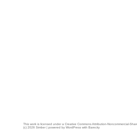
This work is licensed under a
Creative Commons Attribution-Noncommercial-Share
(c) 2026 Simber | powered by
WordPress
with
Barecity