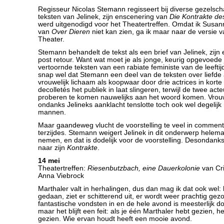
Regisseur Nicolas Stemann regisseert bij diverse gezels
teksten van Jelinek, zijn enscenering van
Die Kontrakte d
werd uitgenodigd voor het Theatertreffen. Omdat ik Susan
van
Over Dieren
niet kan zien, ga ik maar naar de versie 
Theater.
Stemann behandelt de tekst als een brief van Jelinek, zijn
post retour. Want wat moet je als jonge, keurig opgevoed
vertoornde teksten van een rabiate feministe van de leefti
snap wel dat Stemann een deel van de teksten over liefde
vrouwelijk lichaam als koopwaar door drie actrices in korte 
decolletés het publiek in laat slingeren, terwijl de twee act
proberen te komen nauwelijks aan het woord komen. Vro
ondanks Jelineks aanklacht tenslotte toch ook wel degelijk
mannen.
Maar gaandeweg vlucht de voorstelling te veel in comment
terzijdes. Stemann weigert Jelinek in dit onderwerp helema
nemen, en dat is dodelijk voor de voorstelling. Desondan
naar zijn
Kontrakte
.
14 mei
Theatertreffen:
Riesenbutzbach, eine Dauerkolonie
van Cri
Anna Viebrock
Marthaler valt in herhalingen, dus dan mag ik dat ook wel: h
gedaan, ziet er schitterend uit, er wordt weer prachtig gezo
fantastische vondsten in en de hele avond is meesterlijk
maar het blijft een feit: als je één Marthaler hebt gezien, h
gezien. Wie ervan houdt heeft een mooie avond.