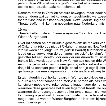
persoonlijke -“Ik voel me als geld”- naar het algemene en 
techno soundtrack maakt het helemaal af.
Dansers praten in
Trust
en acteurs bewegen, maar nooit z
moeten doen wat ze niet kunnen, en tegelijkertijd wel zoze
theater vloeiend in elkaar overgaan. Deze voorstelling had 
Theatertreffen. Hij komt in november naar Nederland, mis h
10 mei
Theatertreffen:
Life and times – episode 1
van Nature Thea
Wiener Burgtheater
Over inzoomen op het idiviuele gesproken: de makers van
of Oklahoma (die dus niet uit Oklahoma, maar uit New Yo
interviewden een jonge vrouw (Kristin Worral) telefonisch 
jeugd en ze verwerkten de opnames, inclusief alle ‘uhm’s,
gestotter tot een libretto voor een vier uur durende musica
banale idee wordt door drie New Yorkse actrices en drie 
een groepje muzikanten zo weergaloos, zelfverzekerd en 
dat je bijna constant geboeid blijft, ookal heb je tegelijk het
gedwongen de ene slagroomtaart na de andere zit weg te 
Er zit natuurlijk veel herkenbaars in Worrals gelukkige en 
suburbia en door zomaar een meisje te nemen als basis v
kunstwerk moet je wel rekenschap afleggen voor de ironisc
waarmee deze generatie het leven tegemoet treedt. De opg
waarmee de drie zangeressen op het toneel staan is onw
toch vraag je je af wat dit supermarginale groepje te zoeken
mega-instituut van het Wiener Burgtheater. Kortom: bijzond
maar overtuigend?