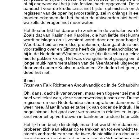
of hij daarvoor wel het juiste festival heeft opgezocht. De se
aandacht voor de kredietcrisis niet bijster optimistisch en
regisseur van de openingsvoorstelling, zei in onlangs in ee
moeten erkennen dat het theater de antwoorden niet heeft,
we zelfs de vragen niet meer weten.
Het theater lijkt het daarom te zoeken in de verhalen van k
Zoals dat van Kasimir en Karoline, die hun liefde niet kun
wordt ontslagen en zij versierd wordt door een paar hoge 
Weerbaarheid en wereldse problemen, daar gaat deze on
voorstelling over en Simons heeft de juiste melancholisch
hij in de Nederlands/Vlaamse versie (die ik slechts op televi
niet te pakken kreeg. Het was overigens heel grappig om 
jonge multi-instrumentalisten van de Veenfabriek uitgevoe
door veel oudere Keulse muzikanten. Ze deden het goed, 
deed het niet.
8 mei
Trust
van Falk Richter en Anoukvandijk dc in de Schaubüh
Oh, dans, dacht ik vantevoren, maar een tipgever zei me d
heel veel tekst was, deze samenwerking tussen een Duitse 
regisseur en een Nederlandse choreografe en danseres. Da
weer mee. Maar ik was er tamelijk van onder de indruk. He
nogal simpel: het gaat over vertrouwen in relaties en in g
snel weer uit op vertrouwen in banken en andere financiële 
Het lijkt een beetje kinderlijk, maar het werkt. Vier danser
proberen zich aan elkaar op te trekken en tot evenwicht t
steeds verbreekt een van de twee de stabiliteit en dan vall
vooral gesproken door vijf acteurs van de Schaubühne, spi