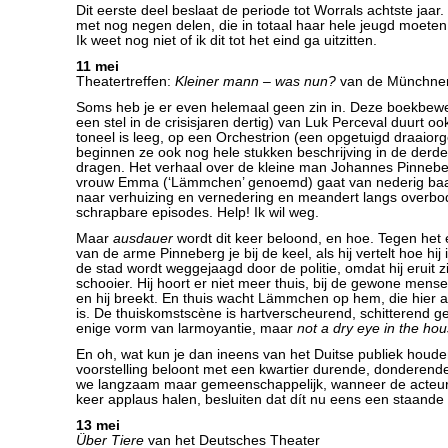
Dit eerste deel beslaat de periode tot Worrals achtste jaa
met nog negen delen, die in totaal haar hele jeugd moete
Ik weet nog niet of ik dit tot het eind ga uitzitten.
11 mei
Theatertreffen:
Kleiner mann – was nun?
van de Münchne
Soms heb je er even helemaal geen zin in. Deze boekbewe
een stel in de crisisjaren dertig) van Luk Perceval duurt ook
toneel is leeg, op een Orchestrion (een opgetuigd draaiorg
beginnen ze ook nog hele stukken beschrijving in de derde
dragen. Het verhaal over de kleine man Johannes Pinnebe
vrouw Emma (‘Lämmchen’ genoemd) gaat van nederig baan
naar verhuizing en vernedering en meandert langs overb
schrapbare episodes. Help! Ik wil weg.
Maar
ausdauer
wordt dit keer beloond, en hoe. Tegen het ei
van de arme Pinneberg je bij de keel, als hij vertelt hoe hij
de stad wordt weggejaagd door de politie, omdat hij eruit z
schooier. Hij hoort er niet meer thuis, bij de gewone mensen.
en hij breekt. En thuis wacht Lämmchen op hem, die hier a
is. De thuiskomstscène is hartverscheurend, schitterend 
enige vorm van larmoyantie, maar
not a dry eye in the ho
En oh, wat kun je dan ineens van het Duitse publiek houde
voorstelling beloont met een kwartier durende, donderende
we langzaam maar gemeenschappelijk, wanneer de acteur
keer applaus halen, besluiten dat dít nu eens een staande 
13 mei
Über Tiere
van het Deutsches Theater