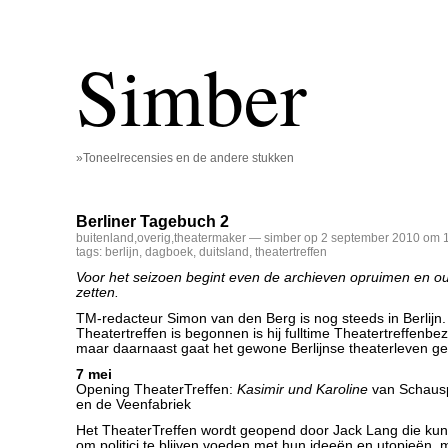
Simber
»Toneelrecensies en de andere stukken
Berliner Tagebuch 2
buitenland
,
overig
,
theatermaker
— simber op 2 september 2010 om 1
tags:
berlijn
,
dagboek
,
duitsland
,
theatertreffen
Voor het seizoen begint even de archieven opruimen en o
zetten.
TM-redacteur Simon van den Berg is nog steeds in Berlijn.
Theatertreffen is begonnen is hij fulltime Theatertreffenb
maar daarnaast gaat het gewone Berlijnse theaterleven g
7 mei
Opening TheaterTreffen:
Kasimir und Karoline
van Schausp
en de Veenfabriek
Het TheaterTreffen wordt geopend door Jack Lang die kun
om politici te blijven voeden met hun ideeën en utopieën, 