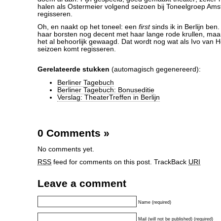
halen als Ostermeier volgend seizoen bij Toneelgroep Am
regisseren.
Oh, en naakt op het toneel: een
first
sinds ik in Berlijn be
haar borsten nog decent met haar lange rode krullen, maar
het al behoorlijk gewaagd. Dat wordt nog wat als Ivo van 
seizoen komt regisseren.
Gerelateerde stukken
(automagisch gegenereerd):
Berliner Tagebuch
Berliner Tagebuch: Bonuseditie
Verslag: TheaterTreffen in Berlijn
0 Comments
»
No comments yet.
RSS
feed for comments on this post.
TrackBack
URI
Leave a comment
Name (required)
Mail (will not be published) (required)