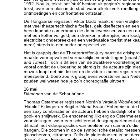
1992. Nou ja, tekst: het ‘stuk’ bestaat uit pagina’s regieaa
tekst, over een plein in de stad, waar allerlei volk rondloop
ontmoetingen en confrontaties ontstaan.
De Hongaarse regisseur Viktor Bodó maakt er een vrolijke
met veel theatertechnische foefjes, geluidseffecten en een v
heen lopende cameraman die de belevenissen van een nu
met een koffer vol geld, een dronken motorrijder, een lood
electriciteit onderbreekt en een verdwaalde toerist met kaa
meer) steeds in een ander perspectief zet.
Het is grappig dat de Theatertreffen-jury naast de crisispr
maakte voor opvallend vermakelijke voorstellingen (naast
and Times
). Toch is dit een van de zwakkere voorstellingen
vooral omdat de uitvoering te slordig is: de acteurs zijn ni
muziek loopt net niet lekker en de video is soms registrer
meespelend. Bodó zou ik graag eens voorstellen aan Nede
zouden wel weten hoe je zo’n choreografie uitvoert.
16 mei
Dämonen
van de Schaubühne
Thomas Ostermeier regisseert Norén’s
Virginia Woolf
-upd
‘Hamlet’ Eidinger en Brigitte ‘Maria Braun’ Hobmeier in de h
een sexy combinatie en de acteurs hebben duidelijk lol in 
gooi- en smijtwerk. De enscenering lijkt erg op Ostermeier
voorstellingen: weer een schitterend designappartement op
ditmaal met videoprojecties van beelden van camera’s die
hangen. Die zoomen in op de symbolische details: messe
glasscherven, citroenen. Zelfs de platenhoezen in het dec
doem al aan. Fijn gespeeld, goed gemaakt theater; zeker