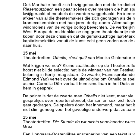
Ook Marthaler heeft zich bezig gehouden met de kredietcrisi
Riesenbutzbach
een paar scènes over mensen die hun spa
kwijtgeraakt of meubels die worden weggehaald. En ineens
afkeer van al die theatermakers die zich gedragen als de 
krantecolumnisten met hun jaren dertig-doem. Allemaal ge
windmolens van de vorige oorlog bevechten. De werkelijkhei
West Europa de middenklasse nog geen theaterkaartje mi
kopen door deze crisis en dat de gemakzuchtige laat-Marx
kapitalismekritiek vanuit de kunst echt geen zoden aan de d
naar huis.
15 mei
Theatertreffen:
Othello, c’est qui?
van Monika Gintersdorfe
Wat krijgen we nou? Kleine zaaltheater op de Theatertreff
hoort niet bij de selectie: het is de winnaar van het Festiva
beloning in Berlijn mag staan. De zwarte, Frans sprekende
Edmond Yao) vertelt over de uitnodiging om Othello te spe
actrice Cornelia Dörr vertaalt hem simultaan in het Duits en
hem in gesprek.
De pointe is dat de zwarte man
Othello
niet kent, maar vi
gesprekjes over repertoiretoneel, dansen en sex- zich toch 
gaat gedragen. De spelers doen het innemend, maar het is
niet slim genoeg voor het gevoelige onderwerp dat ze aans
15 mei
Theatertreffen:
Die Stunde da wir nichts voneinander wuss
Graz
Een Hongaars-Oostenrijkse enscenering van een tekst is v