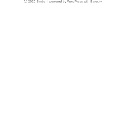
(c) 2026 Simber | powered by
WordPress
with
Barecity