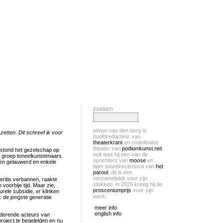
zoeken
simon van den berg is
etten. Dit schreef ik voor
hoofdredacteur van
theaterkrant
en coördinator
theater van
podiumkunst.net
.
ig stond het gezelschap op
ooit was hij een van de
e groep toneelkunstenaars.
oprichters van
moose
en
n gelauwerd en enkele
later toneelrecensent van
het
parool
. dit is een
verzamelplek voor zijn
eritis verbannen, raakte
stukken. in 2025 kreeg hij de
voorbije tijd. Maar zie,
prosceniumprijs
voor zijn
urele subsidie, er klinken
werk.
: de jongste generatie
meer info
english info
tuderende acteurs van
roject te begeleiden en nu