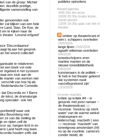
publieke optredens
den van de groep: Michiel
en: dezelfde prettige,
theateragenda
lligente samenstelling van
4/09
20u the actor
10/09
20:30u brabo leone,
sarah janneh
erder genoemden ook
13/09
19:30u gala van het nl
r zal blijken van een hele
theater
arre Land, Stan, De Koe, de
 om te kijken naar de
ds theater. ‘Levend erfgoed’
simber op theaterkrant.nl
wim t. schippers overleden
16/6/2026
deze ‘Discordiaanse’
lange lijnen
15/6/2026
raagt bij aan het gesprek
agaath witteman overleden
van het woord collectief:
6/6/2026
toneelschrijvers eren
martine manten en de
anisatie te relativeren.
nieuwe toneelbibliotheek
met een boek vol rode
5/6/2026
eer ingebed in het systeem
kunstenaars in de politiek –
staat een stuk aan de
‘ik heb in het theater geleerd
ie manier van werken niet
dat systemen nooit
 verschilt van hoe hij als
vanzelfsprekend zijn’
 de Nederlandsche Comedie.
13/3/2026
k dat Discordia en ’t Barre
recente reacties
 de tekst, de dramaturgie
kritiek op kritiek #4 – in
nog specialer- ook het
gesprek met joost ramaer –
de theaterpodcast
op
recensie: ‘moskou op sterk
portbedrijf waar ook
water’ van de warme winkel
 Niko Bovenberg met
shakespeare en
en ze van die stelling de
leiderschap: macbeth | sioo
s en rijden zelf de
op
recensie: ‘macbeth’ van
cor op, hangen licht in en
toneelgroep amsterdam (hf)
t Barre Land heeft nog twee
nu op de vuurlinie: camera’s
iscordia houden zelfs dat
zonder beeld; de