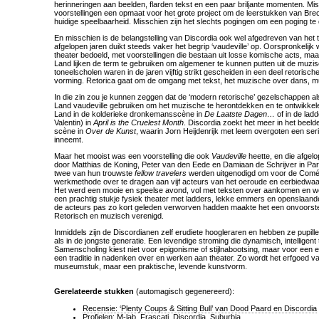
herinneringen aan beelden, flarden tekst en een paar briljante momenten. Mis
voorstellingen een opmaat voor het grote project om de leerstukken van Br
huidige speelbaarheid. Misschien zijn het slechts pogingen om een poging te
En misschien is de belangstelling van Discordia ook wel afgedreven van het 
afgelopen jaren duikt steeds vaker het begrip ‘vaudeville’ op. Oorspronkelij
theater bedoeld, met voorstellingen die bestaan uit losse komische acts, maar
Land lijken de term te gebruiken om algemener te kunnen putten uit de muzisc
toneelscholen waren in de jaren vijftig strikt gescheiden in een deel retoris
vorming. Retorica gaat om de omgang met tekst, het muzische over dans, m
In die zin zou je kunnen zeggen dat de ‘modern retorische’ gezelschappen als
Land vaudeville gebruiken om het muzische te herontdekken en te ontwikkelen.
Land in de kolderieke dronkemansscène in
De Laatste Dagen…
of in de ladd
Valentin) in
April is the Cruelest Month
. Discordia zoekt het meer in het beeld
scène in
Over de Kunst
, waarin Jorn Heijdenrijk met leem overgoten een se
inneemt.
Maar het mooist was een voorstelling die ook
Vaudeville
heette, en die afgel
door Matthias de Koning, Peter van den Eede en Damiaan de Schrijver in Par
twee van hun trouwste
fellow travelers
werden uitgenodigd om voor de Comé
werkmethode over te dragen aan vijf acteurs van het oeroude en eerbiedwa
Het werd een mooie en speelse avond, vol met teksten over aankomen en w
een prachtig stukje fysiek theater met ladders, lekke emmers en openslaande
de acteurs pas zo kort geleden verworven hadden maakte het een onvoorstelb
Retorisch en muzisch verenigd.
Inmiddels zijn de Discordianen zelf erudiete hoogleraren en hebben ze pupill
als in de jongste generatie. Een levendige stroming die dynamisch, intelligent 
Samenscholing kiest niet voor epigonisme of stijlnabootsing, maar voor een ex
een traditie in nadenken over en werken aan theater. Zo wordt het erfgoed van
museumstuk, maar een praktische, levende kunstvorm.
Gerelateerde stukken
(automagisch gegenereerd):
Recensie: ‘Plenty Coups & Sitting Bull’ van Dood Paard en Discordia
Profielen: M-lab, Frascati, Discordia, Suburbia