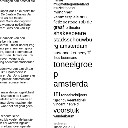
mime
stellingen dan bestaat die
mugmetdegoudentand
muziektheater
open jaar zo expliciet tot
münchner
k
De Laatste Dagen der
non-
kammerspiele
nd als het meest
rob de
Eerste Wereldoorlog werd
fictie
oostpool
t wanneer politici liegen
graaf
ro theater
ven”, was een van zijn
shakespeare
ste aanpak van een
stadsschouwbu
he kermis van
rg amsterdam
 wereld – maar daarbij zag
ate pers, met een grote
tf
unt, idee of commentaar
susanne kennedy
bert-Jan Henkes en Erik
theu boermans
chreven volgens de
toneelgroe
e dag becommentarieerden.
bladen worden aan elkaar
p
ikt. Bijvoorbeeld in
gen en Jan Joris Lamers er
n politiek commentaar,
amsterda
ranten representeren
m
, maar de onmogelijkheid
toneelschrijvers
e kranten in de
Laatste
ntallen archiefdozen en
tsjechov
veenfabriek
teninterviews maakten de
vincent rietveld
ne waar het om gaat geen
voorstuk
 recente serie
wunderbaum
rzijds voelen de laatste
er zal worden ingelost.
archieven
in elkaar overlopende
maart 2022
(1)