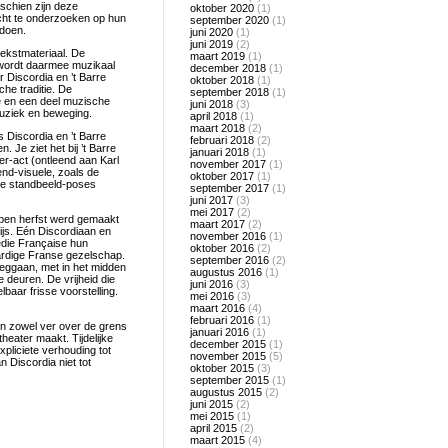
schien zijn deze
oktober 2020
(1)
echt te onderzoeken op hun
september 2020
(1)
 doen.
juni 2020
(1)
juni 2019
(2)
tekstmateriaal. De
maart 2019
(1)
k wordt daarmee muzikaal
december 2018
(1)
 Discordia en ’t Barre
oktober 2018
(1)
he traditie. De
september 2018
(1)
che en een deel muzische
juni 2018
(3)
uziek en beweging.
april 2018
(1)
maart 2018
(2)
 Discordia en ’t Barre
februari 2018
(2)
 Je ziet het bij ’t Barre
januari 2018
(1)
er-act (ontleend aan Karl
november 2017
(1)
end-visuele, zoals de
oktober 2017
(1)
rie standbeeld-poses
september 2017
(1)
juni 2017
(3)
mei 2017
(2)
open herfst werd gemaakt
maart 2017
(2)
ijs. Eén Discordiaan en
november 2016
(1)
die Française hun
oktober 2016
(2)
ardige Franse gezelschap.
september 2016
(2)
eggaan, met in het midden
augustus 2016
(1)
 deuren. De vrijheid die
juni 2016
(3)
aar frisse voorstelling.
mei 2016
(3)
maart 2016
(4)
februari 2016
(1)
en zowel ver over de grens
januari 2016
(1)
theater maakt. Tijdelijke
december 2015
(1)
pliciete verhouding tot
november 2015
(5)
 Discordia niet tot
oktober 2015
(3)
september 2015
(1)
augustus 2015
(2)
juni 2015
(2)
mei 2015
(1)
april 2015
(2)
maart 2015
(4)