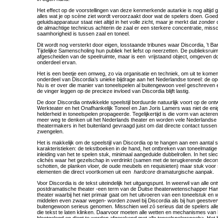
Het effect op de voorstellingen van deze kenmerkende autarkie is nog altijd gr
alles wat je op scène ziet wordt veroorzaakt door wat de spelers doen. Goed
geluidsapparatuur staat niet altijd in het volle zicht, maar je merkt dat zonde
de almachtige technicus achterin de zaal er een sterkere concentratie, missc
saamhorigheid is tussen zaal en toneel.
Dit wordt nog versterkt door eigen, losstaande tribunes waar Discordia, ’t B
Tijdelijke Samenscholing hun publiek het liefst op neerzetten. De publieksruim
afgescheiden van de speelruimte, maar is een vrijstaand object, omgeven do
onderdeel ervan.
Het is een beetje een omweg, zo via organisatie en techniek, om uit te kome
onderdeel van Discordia’s unieke bijdrage aan het Nederlandse toneel: de ope
Nu is er over die manier van toneelspelen al buitengewoon veel geschreven
de vinger leggen op de precieze invloed van Discordia blijft lastig.
De door Discordia ontwikkelde speelstijl borduurde natuurlijk voort op de ont
Werkteater en het Onafhankelijk Toneel en Jan Joris Lamers was niet de en
helderheid in toneelspelen propageerde. Tegelijkertijd is die vorm van acter
meer weg te denken uit het Nederlands theater en worden vele Nederlands
theatermakers in het buitenland gevraagd juist om dat directe contact tussen
zwengelen.
Het is makkelijk om de speelstijl van Discordia op te hangen aan een aantal
karakteristieken: de tekstboeken in de hand, het ontbreken van toneelmatige ar
inleiding van het te spelen stuk, minimaal aangeduide dubbelrollen. In het sl
clichés waar het gezelschap in verdrinkt (samen met de terugkerende decor
schotten, de planken vloer, de oude meubels en requisieten) maar stuk voor s
elementen die direct voortkomen uit een
hardcore
dramaturgische aanpak.
Voor Discordia is de tekst uiteindelijk het uitgangspunt. In weerwil van alle o
postdramatische theater -een term van de Duitse theaterwetenschapper Ha
theater waarbij het niet primair gaat om het uitvoeren van een toneelstuk en w
middelen even zwaar wegen- worden zowel bij Discordia als bij hun geestve
buitengewoon serieus genomen. Misschien wel zó serieus dat de spelers alle
die tekst te laten klinken. Daarvoor moeten alle wetten en mechanismes van