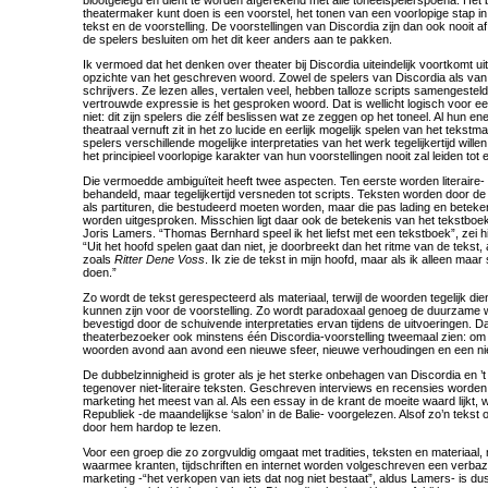
blootgelegd en dient te worden afgerekend met alle toneelspelerspoeha. Het b
theatermaker kunt doen is een voorstel, het tonen van een voorlopige stap i
tekst en de voorstelling. De voorstellingen van Discordia zijn dan ook nooit a
de spelers besluiten om het dit keer anders aan te pakken.
Ik vermoed dat het denken over theater bij Discordia uiteindelijk voortkomt u
opzichte van het geschreven woord. Zowel de spelers van Discordia als van 
schrijvers. Ze lezen alles, vertalen veel, hebben talloze scripts samengeste
vertrouwde expressie is het gesproken woord. Dat is wellicht logisch voor e
niet: dit zijn spelers die zélf beslissen wat ze zeggen op het toneel. Al hun e
theatraal vernuft zit in het zo lucide en eerlijk mogelijk spelen van het tekstm
spelers verschillende mogelijke interpretaties van het werk tegelijkertijd wille
het principieel voorlopige karakter van hun voorstellingen nooit zal leiden tot ee
Die vermoedde ambiguïteit heeft twee aspecten. Ten eerste worden literaire- 
behandeld, maar tegelijkertijd versneden tot scripts. Teksten worden door 
als partituren, die bestudeerd moeten worden, maar die pas lading en beteke
worden uitgesproken. Misschien ligt daar ook de betekenis van het tekstboe
Joris Lamers. “Thomas Bernhard speel ik het liefst met een tekstboek”, zei hi
“Uit het hoofd spelen gaat dan niet, je doorbreekt dan het ritme van de tekst, 
zoals
Ritter Dene Voss
. Ik zie de tekst in mijn hoofd, maar als ik alleen maar
doen.”
Zo wordt de tekst gerespecteerd als materiaal, terwijl de woorden tegelijk di
kunnen zijn voor de voorstelling. Zo wordt paradoxaal genoeg de duurzame 
bevestigd door de schuivende interpretaties ervan tijdens de uitvoeringen. D
theaterbezoeker ook minstens één Discordia-voorstelling tweemaal zien: om 
woorden avond aan avond een nieuwe sfeer, nieuwe verhoudingen en een nieuw
De dubbelzinnigheid is groter als je het sterke onbehagen van Discordia en ’
tegenover niet-literaire teksten. Geschreven interviews en recensies word
marketing het meest van al. Als een essay in de krant de moeite waard lijkt, w
Republiek -de maandelijkse ‘salon’ in de Balie- voorgelezen. Alsof zo’n tekst 
door hem hardop te lezen.
Voor een groep die zo zorgvuldig omgaat met tradities, teksten en materiaal,
waarmee kranten, tijdschriften en internet worden volgeschreven een verbaze
marketing -“het verkopen van iets dat nog niet bestaat”, aldus Lamers- is dus 