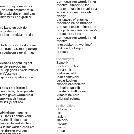
vormgegeven wereld in het
theater | simber
op
the
oot. Er zijn geen trucs,
stages of staging, madonna
, de lichtcomputer of de
en de bronnen van self-
r de onzichtbare hand van
design
hien zelfs een grotere
the stages of staging,
madonna en de bronnen
van self-design | simber
op
arre Land en ook de
nu op de vuurlinie: camera’s
te is dus niet
zonder beeld; de
or het speelvlak en dus
vormgegeven wereld in het
theater
nico bakker
op
wat heeft
n bij het meest herkenbare
duitsland dat wij niet
n, transparante speelstijl.
hebben?
 en gediscussieerd, maar
concullega's
8weekly
wikkelde aanpak bij het
adeline van lier
ige die eenvoud en
erica smits
en nu op geen enkele manier
joukje akveld
e en Vlaamse
loek zonneveld
 spelers en publiek aan te
oscar kocken
robbert van heuven
 steeds terugkerende
schuring schrijft
ticulatie, de expliciete
theater schrift lucifer
echtste geval worden het
vincent kouters
stukken: de houten
wijbrand schaap
tuk zijn het ook
simber elders
del.icio.us
ntwikkelingen van het
flickr
ns Thies Lehman voor
last.fm
aarin alle theatrale
linkedin
rwanten toneelteksten
moose
s in het werk stellen om
twitter
 het theater worden
xs4all