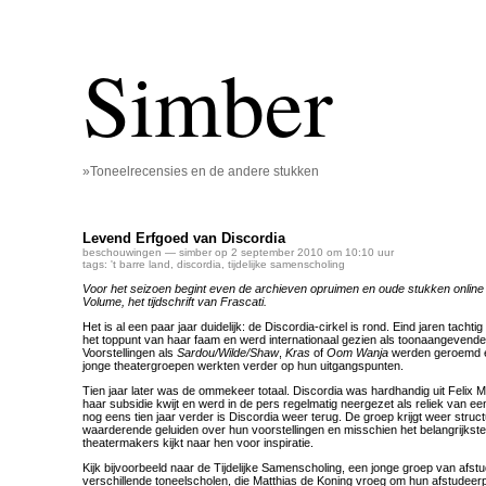
Simber
»Toneelrecensies en de andere stukken
Levend Erfgoed van Discordia
beschouwingen
— simber op 2 september 2010 om 10:10 uur
tags:
't barre land
,
discordia
,
tijdelijke samenscholing
Voor het seizoen begint even de archieven opruimen en oude stukken online z
Volume, het tijdschrift van Frascati.
Het is al een paar jaar duidelijk: de Discordia-cirkel is rond. Eind jaren tacht
het toppunt van haar faam en werd internationaal gezien als toonaangevend
Voorstellingen als
Sardou/Wilde/Shaw
,
Kras
of
Oom Wanja
werden geroemd e
jonge theatergroepen werkten verder op hun uitgangspunten.
Tien jaar later was de ommekeer totaal. Discordia was hardhandig uit Felix M
haar subsidie kwijt en werd in de pers regelmatig neergezet als reliek van een 
nog eens tien jaar verder is Discordia weer terug. De groep krijgt weer struct
waarderende geluiden over hun voorstellingen en misschien het belangrijkste
theatermakers kijkt naar hen voor inspiratie.
Kijk bijvoorbeeld naar de Tijdelijke Samenscholing, een jonge groep van afs
verschillende toneelscholen, die Matthias de Koning vroeg om hun afstudeerp