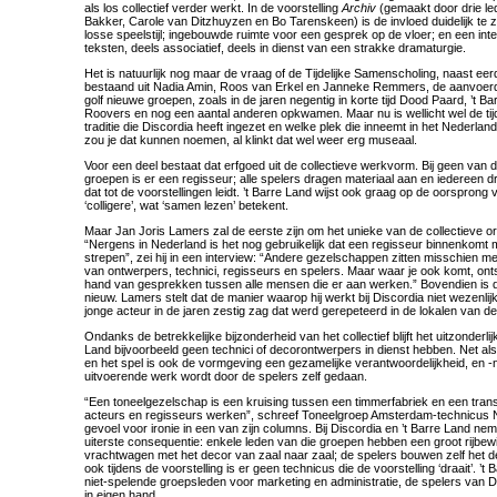
als los collectief verder werkt. In de voorstelling
Archiv
(gemaakt door drie le
Bakker, Carole van Ditzhuyzen en Bo Tarenskeen) is de invloed duidelijk te zi
losse speelstijl; ingebouwde ruimte voor een gesprek op de vloer; en een inte
teksten, deels associatief, deels in dienst van een strakke dramaturgie.
Het is natuurlijk nog maar de vraag of de Tijdelijke Samenscholing, naast e
bestaand uit Nadia Amin, Roos van Erkel en Janneke Remmers, de aanvoerde
golf nieuwe groepen, zoals in de jaren negentig in korte tijd Dood Paard, ’t B
Roovers en nog een aantal anderen opkwamen. Maar nu is wellicht wel de tijd
traditie die Discordia heeft ingezet en welke plek die inneemt in het Nederlan
zou je dat kunnen noemen, al klinkt dat wel weer erg museaal.
Voor een deel bestaat dat erfgoed uit de collectieve werkvorm. Bij geen van 
groepen is er een regisseur; alle spelers dragen materiaal aan en iedereen d
dat tot de voorstellingen leidt. ’t Barre Land wijst ook graag op de oorsprong 
‘colligere’, wat ‘samen lezen’ betekent.
Maar Jan Joris Lamers zal de eerste zijn om het unieke van de collectieve org
“Nergens in Nederland is het nog gebruikelijk dat een regisseur binnenkomt 
strepen”, zei hij in een interview: “Andere gezelschappen zitten misschien m
van ontwerpers, technici, regisseurs en spelers. Maar waar je ook komt, ont
hand van gesprekken tussen alle mensen die er aan werken.” Bovendien is d
nieuw. Lamers stelt dat de manier waarop hij werkt bij Discordia niet wezenlijk
jonge acteur in de jaren zestig zag dat werd gerepeteerd in de lokalen van
Ondanks de betrekkelijke bijzonderheid van het collectief blijft het uitzonderlij
Land bijvoorbeeld geen technici of decorontwerpers in dienst hebben. Net als
en het spel is ook de vormgeving een gezamelijke verantwoordelijkheid, en -
uitvoerende werk wordt door de spelers zelf gedaan.
“Een toneelgezelschap is een kruising tussen een timmerfabriek en een trans
acteurs en regisseurs werken”, schreef Toneelgroep Amsterdam-technicus
gevoel voor ironie in een van zijn columns. Bij Discordia en ’t Barre Land nem
uiterste consequentie: enkele leden van die groepen hebben een groot rijbewij
vrachtwagen met het decor van zaal naar zaal; de spelers bouwen zelf het de
ook tijdens de voorstelling is er geen technicus die de voorstelling ‘draait’. ’
niet-spelende groepsleden voor marketing en administratie, de spelers van D
in eigen hand.