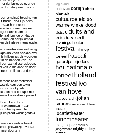
este dat je als
n het denkproces over de
tag cloud
f; iedere dag kan een van
berlijn
chris
bellevue
nietvelt
it een ambiguë houding ten
cultuurbeleid
de
’t Barre Land zijn geen
warme winkel
dood
ld, maar hun meest
en acteur, maar vergeet
duitsland
paard
nergie, denkkracht en
ateriaal. Lucide omdat de
eric de vroedt
n tonen, en eerlijk omdat
n definitieve interpretatie.
ervaringstheater
festival
film op
of toneelteksten eerbiedig
de spelers vaak beschouwd
frascati
toneel
nis krijgen als de woorden
k in de handen van Jan
gerardjan rijnders
j een aantal jaar geleden:
het nationale
al ken je die door en door,
 speel, ga ik iets anders
holland
toneel
enstbaar basismateriaal
festival
ivo
waarde van een tekst
aarom moet je als
van hove
te zien hoe dat spel met
e theatraliteit oplevert.
johan
jaaroverzicht
t Barre Land kent
simons
laura van dolron
en gewantrouwd, maar
literatuur
ordt het tijdens De
locatietheater
op de proef wordt gesteld
lunchtheater
 moet de slordige haast
manja topper
marien
nde gruwel zijn. Vooral
mightysociety
jongewaard
juist door z’n