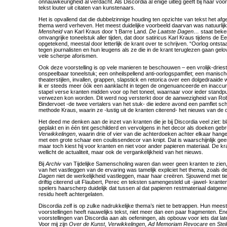
onnauwkeurigheid al verdacht. Als Discordia al enige uitleg geeft bij haar voor
tekst louter uit citaten van kunstenaars.
Het is opvallend dat die dubbelzinnige houding ten opzichte van tekst het afgel
thema werd verheven. Het meest duidelijke voorbeeld daarvan was natuurlij
Mensheid
van Karl Kraus door ’t Barre Land.
De Laatste Dagen…
staat beke
omvangrijke toneelstuk aller tijden, dat door satiricus Karl Kraus tijdens de 
opgetekend, meestal door letterlijk de krant over te schrijven. “Oorlog ontstaa
tegen journalisten en hun leugens als ze die in de krant teruglezen gaan gelo
vele scherpe aforismen.
Ook deze voorstelling is op vele manieren te beschouwen – een vrolijk-drie
onspeelbaar toneelstuk; een onheilspellend anti-oorlogspamflet; een manisc
theaterstijlen, invallen, grappen, slapstick en retorica over een dolgedraaide
ik er steeds meer óók een aanklacht in tegen de ongenuanceerde en inaccur
stapel verse kranten midden voor op het toneel, waarnaar voor ieder standp
verwezen kon worden. Dit werd nog versterkt door de aanwezigheid van Ro
Bindervoet -de twee vertalers van het stuk- die iedere avond een pamflet s
methode Kraus, waarin ze -lustig uit de kranten citerend- het nieuws van d
Het deed me denken aan de inzet van kranten die je bij Discordia veel ziet: 
geplakt en in één tint geschilderd en vervolgens in het decor als doeken gebru
Verwikkelingen
, waarin drie of vier van die achterdoeken achter elkaar han
met een grote schaar een coulissendecor van knipt. Dat is waarschijnlijk gee
maar toch kiest hij voor kranten en niet voor ander papieren materiaal. De k
wellicht de actualiteit, maar ook de vergankelijkheid van het nieuws.
Bij
Archiv
van Tijdelijke Samenscholing waren dan weer geen kranten te zien
van het vastleggen van de ervaring was tamelijk expliciet het thema, zoals d
Dagen
niet de werkelijkheid vastleggen, maar haar creëren. Sjouwend met tie
driftig citerend uit Flaubert, Perec en teksten samengesteld uit -jawel- kran
spelers haarscherp duidelijk dat tussen al dat papieren restmateriaal datge
residu heeft achtergelaten.
Discordia zelf is op zulke nadrukkelijke thema’s niet te betrappen. Hun meest
voorstellingen heeft nauwelijks tekst, niet meer dan een paar fragmenten. Ene
voorstellingen van Discordia aan als oefeningen, als opbouw voor iets dat lat
Voor mij zijn
Over de Kunst
,
Verwikkelingen
,
Ad Memoriam Revocare
en
Steil