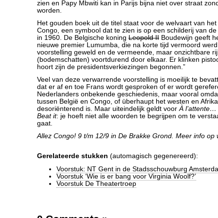
zien en Papy Mbwiti kan in Parijs bijna niet over straat zo
worden.
Het gouden boek uit de titel staat voor de welvaart van het
Congo, een symbool dat te zien is op een schilderij van d
in 1960. De Belgische koning
Leopold II
Boudewijn geeft h
nieuwe premier Lumumba, die na korte tijd vermoord werd.
voorstelling geweld en de vermeende, maar onzichtbare ri
(bodemschatten) voortdurend door elkaar. Er klinken pisto
hoort zijn de presidentsverkiezingen begonnen.”
Veel van deze verwarrende voorstelling is moeilijk te bevat
dat er af en toe Frans wordt gesproken of er wordt gerefe
Nederlanders onbekende geschiedenis, maar vooral omdat
tussen België en Congo, of überhaupt het westen en Afrik
desoriënterend is. Maar uiteindelijk geldt voor
À l’attente
Beat it
: je hoeft niet alle woorden te begrijpen om te verst
gaat.
Allez Congo! 9 t/m 12/9 in De Brakke Grond. Meer info op
Gerelateerde stukken
(automagisch gegenereerd):
Voorstuk: NT Gent in de Stadsschouwburg Amsterd
Voorstuk ‘Wie is er bang voor Virginia Woolf?’
Voorstuk De Theatertroep