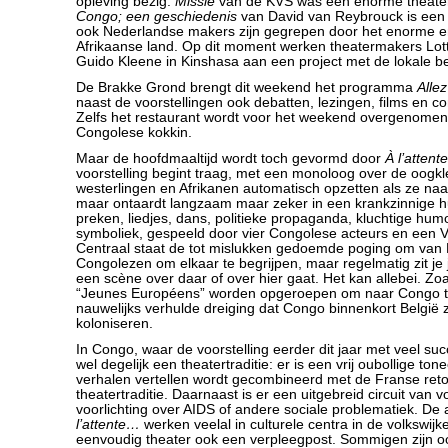
opleving bezig.
Missie
van de KVS was een enorme theaterh
Congo; een geschiedenis
van David van Reybrouck is een 
ook Nederlandse makers zijn gegrepen door het enorme 
Afrikaanse land. Op dit moment werken theatermakers Lot
Guido Kleene in Kinshasa aan een project met de lokale be
De Brakke Grond brengt dit weekend het programma
Alle
naast de voorstellingen ook debatten, lezingen, films en con
Zelfs het restaurant wordt voor het weekend overgenomen
Congolese kokkin.
Maar de hoofdmaaltijd wordt toch gevormd door
À l’attent
voorstelling begint traag, met een monoloog over de oogk
westerlingen en Afrikanen automatisch opzetten als ze naar
maar ontaardt langzaam maar zeker in een krankzinnige h
preken, liedjes, dans, politieke propaganda, kluchtige hum
symboliek, gespeeld door vier Congolese acteurs en een 
Centraal staat de tot mislukken gedoemde poging om van
Congolezen om elkaar te begrijpen, maar regelmatig zit je j
een scène over daar of over hier gaat. Het kan allebei. Zoa
“Jeunes Européens” worden opgeroepen om naar Congo t
nauwelijks verhulde dreiging dat Congo binnenkort België
koloniseren.
In Congo, waar de voorstelling eerder dit jaar met veel suc
wel degelijk een theatertraditie: er is een vrij oubollige ton
verhalen vertellen wordt gecombineerd met de Franse reto
theatertraditie. Daarnaast is er een uitgebreid circuit van 
voorlichting over AIDS of andere sociale problematiek. De 
l’attente…
werken veelal in culturele centra in de volkswij
eenvoudig theater ook een verpleegpost. Sommigen zijn ook