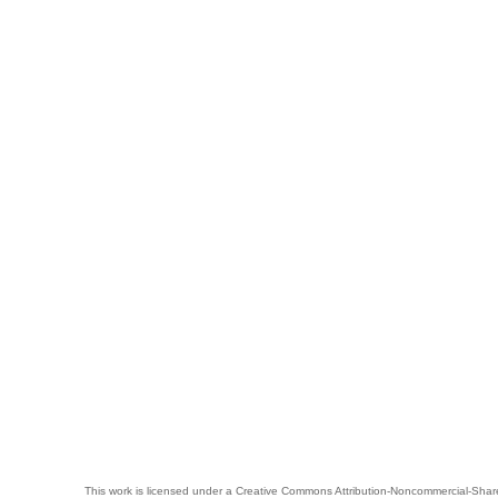
This work is licensed under a
Creative Commons Attribution-Noncommercial-Share