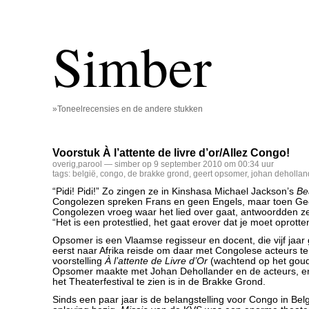
Simber
»Toneelrecensies en de andere stukken
Voorstuk À l’attente de livre d’or/Allez Congo!
overig
,
parool
— simber op 9 september 2010 om 00:34 uur
tags:
belgië
,
congo
,
de brakke grond
,
geert opsomer
,
johan dehollan
“Pidi! Pidi!” Zo zingen ze in Kinshasa Michael Jackson’s
Bea
Congolezen spreken Frans en geen Engels, maar toen G
Congolezen vroeg waar het lied over gaat, antwoordden z
“Het is een protestlied, het gaat erover dat je moet oprotte
Opsomer is een Vlaamse regisseur en docent, die vijf jaar
eerst naar Afrika reisde om daar met Congolese acteurs te
voorstelling
À l’attente de Livre d’Or
(wachtend op het goud
Opsomer maakte met Johan Dehollander en de acteurs, en
het Theaterfestival te zien is in de Brakke Grond.
Sinds een paar jaar is de belangstelling voor Congo in Be