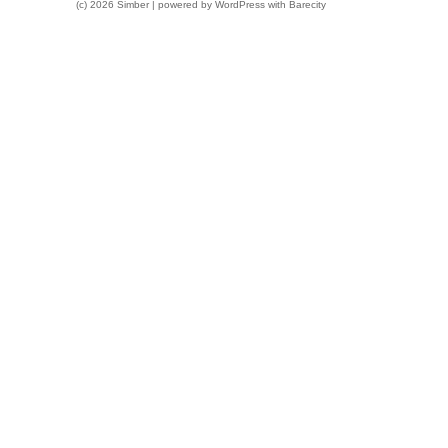
(c) 2026 Simber | powered by
WordPress
with
Barecity