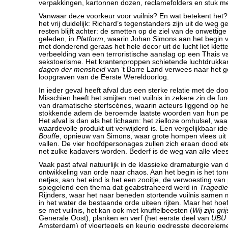
verpakkingen, kartonnen dozen, reclamefolders en stuk meu
Vanwaar deze voorkeur voor vuilnis? En wat betekent het?
het vrij duidelijk: Richard’s tegenstanders zijn uit de weg
resten blijft achter: de smetten op de ziel van de onwettig
geleden, in
Platform
, waarin Johan Simons aan het begin v
met donderend geraas het hele decor uit de lucht liet klett
verbeelding van een terroristische aanslag op een Thais v
sekstoerisme. Het krantenproppen schietende luchtdrukka
dagen der mensheid
van ’t Barre Land verwees naar het g
loopgraven van de Eerste Wereldoorlog.
In ieder geval heeft afval dus een sterke relatie met de d
Misschien heeft het smijten met vuilnis in zekere zin de f
van dramatische sterfscènes, waarin acteurs liggend op h
stokkende adem de beroemde laatste woorden van hun pe
Het afval is dan als het lichaam: het zielloze omhulsel, waa
waardevolle produkt uit verwijderd is. Een vergelijkbaar ide
Bouffe
, opnieuw van Simons, waar grote hompen vlees ui
vallen. De vier hoofdpersonages zullen zich eraan dood eten
net zulke kadavers worden. Bederf is de weg van alle vlees
Vaak past afval natuurlijk in de klassieke dramaturgie van 
ontwikkeling van orde naar chaos. Aan het begin is het to
netjes, aan het eind is het een zooitje, de verwoesting va
spiegelend een thema dat geabstraheerd werd in
Tragedie
Rijnders, waar het naar beneden stortende vuilnis samen m
in het water de bestaande orde uiteen rijten. Maar het hoef
se met vuilnis, het kan ook met knuffelbeesten (
Wij zijn gri
Generale Oost), planken en verf (het eerste deel van
UBU
Amsterdam) of vloertegels en keurig gedresste decorelem