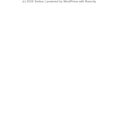
(c) 2026 Simber | powered by
WordPress
with
Barecity