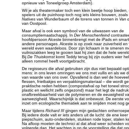
opnieuw van Toneelgroep Amsterdam).
Wil je als theatermaker toch een klein beetje hoop bieden, 
spelers uit de puinhoop toch nog iets kleins bouwen, zoals 
Natives
van Wunderbaum of de torens van tonnen in
Van d
van Oostpool.
Maar afval is ook een symbool van de uitwassen van de
consumptiemaatschappij. In
Der Menschenfeind
contrastee
hoofdpersoon Alceste binnenbrengt met de iPads en smar
andere personages. Alceste is op zoek naar zuiverheid en v
wereld even waardeloos. Door zijn lichaam in te smeren 
vuilniszakken leeg te gooien laat hij zien dat de hele werel
Bij
De Thuiskomst
komt Teddy terug bij zijn ouders wier hel
alleen rommel heeft voortgebracht.
De regisseurs die afval gebruiken zijn dus niet bepaald opt
mens: in ons leven omringen we ons met vullis en als we dood
van waarde van ons over. Opvallend is dan wel de hoeveelh
flessen, frietbakjes en verpakkingsmateriaal – die wordt ge
praktische reden hebben (compostafval op het toneel stroo
plastic en wellicht zelfs ongezond) maar het legt de nadru
onafbreekbaarheid van de polymeren en de eeuwigheid v
aanwezigheid. Waarschijnlijk is dat onbewust. De eerste voo
inzet om ecologische thematiek aan te snijden moet nog 
Maar tijdens
Richard III
gingen mijn gedachten onherroepeli
Bij iedere dode valt er iets anders uit de lucht: de ene kee
piepschuim, auto-onderdelen, stukken rode loper, stalen k
Na afloop moeten de technici al dat afval weer scheiden vo
volgende dag. Het wachten is op de voorstelling die dat o