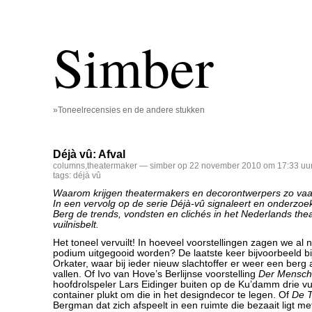
Simber
»Toneelrecensies en de andere stukken
Déjà vû: Afval
columns
,
theatermaker
— simber op 22 november 2010 om 17:33 uu
tags:
déjà vû
Waarom krijgen theatermakers en decorontwerpers zo vaa
In een vervolg op de serie Déjà-vû signaleert en onderzo
Berg de trends, vondsten en clichés in het Nederlands the
vuilnisbelt.
Het toneel vervuilt! In hoeveel voorstellingen zagen we al ni
podium uitgegooid worden? De laatste keer bijvoorbeeld b
Orkater, waar bij ieder nieuw slachtoffer er weer een berg 
vallen. Of Ivo van Hove’s Berlijnse voorstelling
Der Mensch
hoofdrolspeler Lars Eidinger buiten op de Ku’damm drie vu
container plukt om die in het designdecor te legen. Of
De 
Bergman dat zich afspeelt in een ruimte die bezaait ligt met