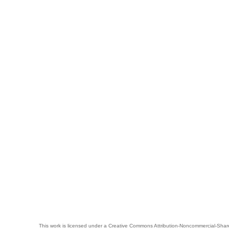
This work is licensed under a
Creative Commons Attribution-Noncommercial-Share