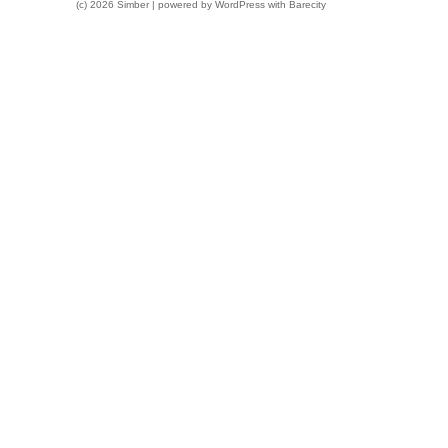
(c) 2026 Simber | powered by
WordPress
with
Barecity