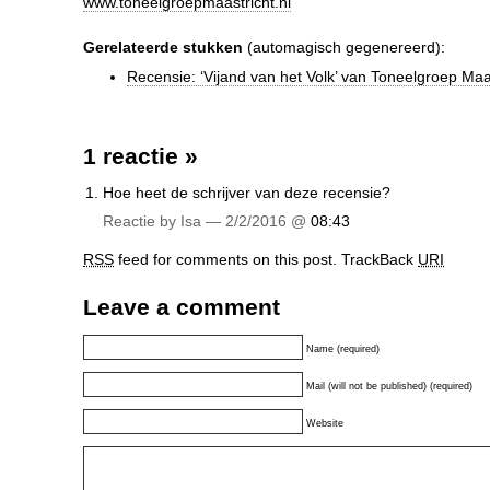
www.toneelgroepmaastricht.nl
Gerelateerde stukken
(automagisch gegenereerd):
Recensie: ‘Vijand van het Volk’ van Toneelgroep Maa
1 reactie
»
Hoe heet de schrijver van deze recensie?
Reactie by Isa — 2/2/2016 @
08:43
RSS
feed for comments on this post.
TrackBack
URI
Leave a comment
Name (required)
Mail (will not be published) (required)
Website