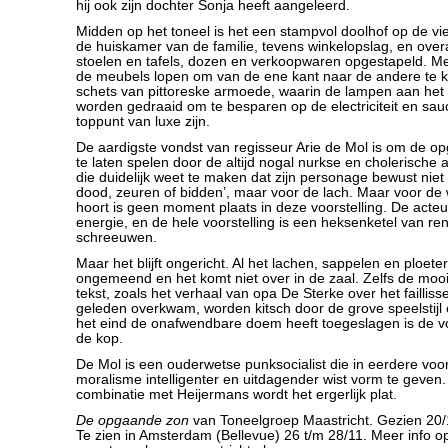
hij ook zijn dochter Sonja heeft aangeleerd.
Midden op het toneel is het een stampvol doolhof op de vie
de huiskamer van de familie, tevens winkelopslag, en over
stoelen en tafels, dozen en verkoopwaren opgestapeld. 
de meubels lopen om van de ene kant naar de andere te k
schets van pittoreske armoede, waarin de lampen aan het 
worden gedraaid om te besparen op de electriciteit en sau
toppunt van luxe zijn.
De aardigste vondst van regisseur Arie de Mol is om de o
te laten spelen door de altijd nogal nurkse en cholerische 
die duidelijk weet te maken dat zijn personage bewust niet 
dood, zeuren of bidden’, maar voor de lach. Maar voor de
hoort is geen moment plaats in deze voorstelling. De acteur
energie, en de hele voorstelling is een heksenketel van r
schreeuwen.
Maar het blijft ongericht. Al het lachen, sappelen en ploete
ongemeend en het komt niet over in de zaal. Zelfs de mooi
tekst, zoals het verhaal van opa De Sterke over het failli
geleden overkwam, worden kitsch door de grove speelstijl 
het eind de onafwendbare doem heeft toegeslagen is de voo
de kop.
De Mol is een ouderwetse punksocialist die in eerdere voors
moralisme intelligenter en uitdagender wist vorm te geven. 
combinatie met Heijermans wordt het ergerlijk plat.
De opgaande zon
van Toneelgroep Maastricht. Gezien 20/
Te zien in Amsterdam (Bellevue) 26 t/m 28/11. Meer info o