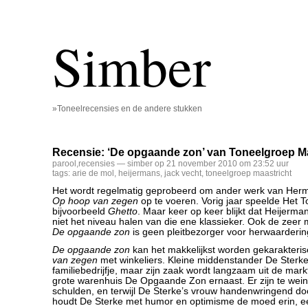
Simber
»Toneelrecensies en de andere stukken
Recensie: ‘De opgaande zon’ van Toneelgroep Ma
parool
,
recensies
— simber op 21 november 2010 om 23:52 uur
tags:
arie de mol
,
heijermans
,
jack vecht
,
toneelgroep maastricht
Het wordt regelmatig geprobeerd om ander werk van Her
Op hoop van zegen
op te voeren. Vorig jaar speelde Het T
bijvoorbeeld
Ghetto
. Maar keer op keer blijkt dat Heijerma
niet het niveau halen van die ene klassieker. Ook de zeer m
De opgaande zon
is geen pleitbezorger voor herwaarderin
De opgaande zon
kan het makkelijkst worden gekarakteris
van zegen
met winkeliers. Kleine middenstander De Sterke
familiebedrijfje, maar zijn zaak wordt langzaam uit de mark
grote warenhuis De Opgaande Zon ernaast. Er zijn te weini
schulden, en terwijl De Sterke’s vrouw handenwringend do
houdt De Sterke met humor en optimisme de moed erin, e