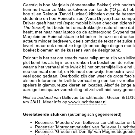
Geestig is hoe Marjolein (Annemaaike Bakker) zich nader
herinnert waar ze Mike ookalweer van kende (“O ja, ik heb
hoe zij en Reinout (David Lucieer) kibbelen over de best
stedentrip en hoe Reinout’s zus (Anna Drijver) haar comput
Drijver geeft haar rol (type: mobiel blijven checken tijdens
The Secret
) het beste het onnadrukkelijke naturel mee dat 
heeft, met haar haar laptop op de achtergrond Skypend ter
Marjolein en Reinout staan te kibbelen. In ruzie en dronke
acteurs minder bedreven, deels omdat de tekst niet zulke 
levert, maar ook omdat ze tegelijk onhandige dingen moe
boeket bloemen en de kussens van de designbank.
Reinout is het zat om steeds maar mikpunt te zijn van Mik
plot komt los als hij in een dronken bui besluit om de rolle
waarna het verhaal al te kwiek bij het onvermijdelijke eind 
nou eenmaal een lul, en Reinout een watje.Een extra twist 
veel goed gedaan. Overbodig zijn dan weer de grote foto’
als een fotoroman hetzelfde verhaal nog een keer vertell
spelers in glamoureuze kleren en locaties. Alsof de jonge 
aardige lunchpauzevoorstelling uit zichzelf niet sexy genoe
Niet zo bedoeld
van Bellevue Lunchtheater. Gezien 9/11/10
t/m 28/11. Meer info op
www.lunchtheater.nl
Gerelateerde stukken
(automagisch gegenereerd):
Recensie: ‘Moeders’ van Bellevue Lunchtheater en 
Recensie: ‘Motregenvariaties’ van Bellevue Lunchth
Recensie: ‘Groeten uit Den Ilp’ van Mugmetdegoude