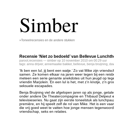
Simber
»Toneelrecensies en de andere stukken
Recensie ‘Niet zo bedoeld’ van Bellevue Lunchth
parool
,
recensies
— simber op 10 november 2010 om 00:29 uur
tags:
anna drijver
,
annemaaike bakker
,
bellevue
,
benja bruijning
,
dav
‘Ik ben een lul, jij bent een watje.’ Zo vat Mike zijn vriend
samen. Ze komen elkaar na jaren weer tegen bij een reisb
meteen een serie genante anekdotes uit hun jeugd op teg
vriendin Marjolein. En een lul is het, met z’n knotje, z’n gr
seksuele escapades.
Benja Bruijning viel de afgelopen jaren op als jonge, getale
onder andere De Theatercompagnie en Thibaud Delpeut en 
televisieseries. Nu gaat zijn eerste toneelstuk als lunchpau
première, en hij speelt zelf de rol van Mike. Het is een vaa
die vrij goed weet te vatten hoe jonge mensen tegenwoord
vriendschap, seks en relaties.