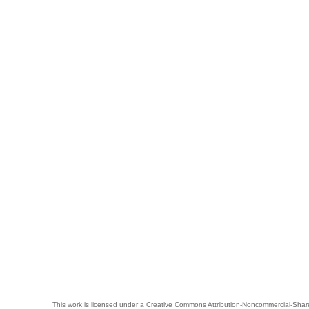
This work is licensed under a
Creative Commons Attribution-Noncommercial-Share