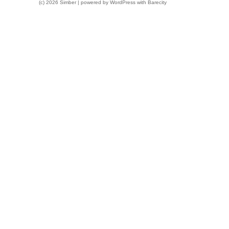
(c) 2026 Simber | powered by
WordPress
with
Barecity