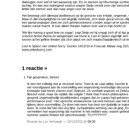
dialoogjes over wel of niet aanwezig zijn. En ze dansen op kitscherige synthe
tachtig. En dan een indringend seance waarin Steijn vertelt over zijn sterven
liefde niet sterker was dan haar angst voor de dood.
Het beweegt zich allemaal doelbewust op de grenzen van irritatie, ongemak, 
Maar in alle klungeligheid zit wel degelijk methode, of in ieder geval verzet, blij
een aantal pogingen doet om zich geïmproviseerd, zonder angst uit te spreken
maken vanuit macht. Ik kan alleen theater maken over wat in mijn hoofd zit.’
‘We like having a good time on stage’, zegt Steijn en hij vraagt zich af of dat 
science-fiction
thema en aangenaam narcisme is
Lost in Space
eigenlijk een 
tussen al het gelikte theater dat zich uitput om zich maatschappijkritisch uit 
Lost in Space
van United Sorry. Gezien 14/12/10 in Frascati. Aldaar nog 15/1
www.unitedsorry.com
1 reactie
»
Fijn gesproken, Simon!
Ik ben het volledig met je recensie eens. Toen ik de zaal uitliep, hoorde i
net voorafgaand aan de voorstelling een waanzinnig overbodige discussi
kompaan had horen voeren over Deleuze. Ze vertelde waarom ze Deleuz
filosoof vond, maar de repliek die volgde ‘I think that French philosophers a
gesprek ongemakkelijk doodbloeden) zeggen dat ze zojuist had gekeken 
performance ever’. Het oprechte amateurisme zal veel mensen aan het
tijdens deze voorstelling. Ze doen niet eens hun best om duidelijk te make
doen. Ik vond dat hier een erg fijne, sympathieke werking van uit ging. En
vermelden hoe waanzinnig dat nummer in het midden was, waarin geëindi
nummer waarin Robert het uitschreeuwde: “FLYYYYYYY”.
Reactie by Luc Verhaegh — 15/12/2010 @
09:30