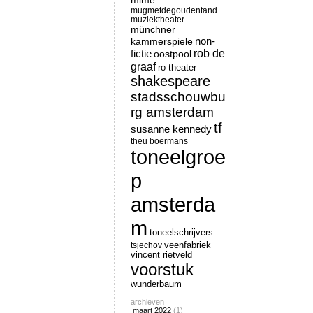
mime
mugmetdegoudentand
muziektheater
münchner
non-
kammerspiele
rob de
fictie
oostpool
graaf
ro theater
shakespeare
stadsschouwbu
rg amsterdam
tf
susanne kennedy
theu boermans
toneelgroe
p
amsterda
m
toneelschrijvers
tsjechov
veenfabriek
vincent rietveld
voorstuk
wunderbaum
archieven
maart 2022
(1)