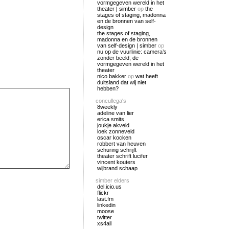
vormgegeven wereld in het
theater | simber
op
the
stages of staging, madonna
en de bronnen van self-
design
the stages of staging,
madonna en de bronnen
van self-design | simber
op
nu op de vuurlinie: camera’s
zonder beeld; de
vormgegeven wereld in het
theater
nico bakker
op
wat heeft
duitsland dat wij niet
hebben?
concullega's
8weekly
adeline van lier
erica smits
joukje akveld
loek zonneveld
oscar kocken
robbert van heuven
schuring schrijft
theater schrift lucifer
vincent kouters
wijbrand schaap
simber elders
del.icio.us
flickr
last.fm
linkedin
moose
twitter
xs4all