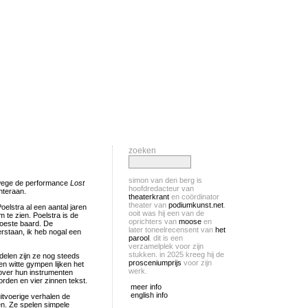
zoeken
simon van den berg is
erwege de performance
Lost
hoofdredacteur van
hteraan.
theaterkrant
en coördinator
theater van
podiumkunst.net
.
lstra al een aantal jaren
ooit was hij een van de
 te zien. Poelstra is de
oprichters van
moose
en
woeste baard. De
later toneelrecensent van
het
erstaan, ik heb nogal een
parool
. dit is een
verzamelplek voor zijn
stukken. in 2025 kreeg hij de
delen zijn ze nog steeds
prosceniumprijs
voor zijn
en witte gympen lijken het
werk.
 over hun instrumenten
orden en vier zinnen tekst.
meer info
english info
uitvoerige verhalen de
en. Ze spelen simpele