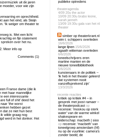
publieke optredens
sizermuziek uit de jaren
de moeder, voor wie zijn
theateragenda
4/09
20u the actor
10/09
20:30u brabo leone,
verwarring en oprechtheid.
sarah janneh
kt aan het eind, als Steijn
13/09
19:30u gala van het nl
. ‘Ik weiger om theater te
theater
genoeg is. Met een licht
simber op theaterkrant.nl
krachtig en fijn statement
wim t. schippers overleden
te spreken over het nu.
16/6/2026
lange lijnen
15/6/2026
2. Meer info op
agaath witteman overleden
6/6/2026
Comments (1)
toneelschrijvers eren
martine manten en de
nieuwe toneelbibliotheek
5/6/2026
kunstenaars in de politiek –
‘ik heb in het theater geleerd
dat systemen nooit
vanzelfsprekend zijn’
13/3/2026
k een Franse dame (die ik
e met haar mannelijke
recente reacties
e een interessante
kritiek op kritiek #4 – in
re full of shit’ deed het
gesprek met joost ramaer –
naar ’the worst
de theaterpodcast
op
 denken hebben gezet
recensie: ‘moskou op sterk
n dat ze niet hun best
water’ van de warme winkel
 ik wilde graag nog
shakespeare en
gd werd in het donker. Het
leiderschap: macbeth | sioo
op
recensie: ‘macbeth’ van
toneelgroep amsterdam (hf)
nu op de vuurlinie: camera’s
zonder beeld; de