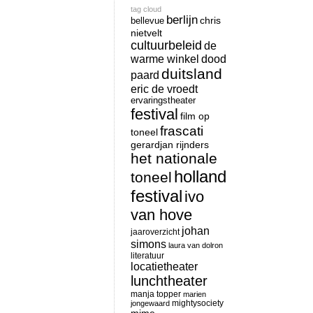
tag cloud
berlijn
chris
bellevue
nietvelt
cultuurbeleid
de
warme winkel
dood
duitsland
paard
eric de vroedt
ervaringstheater
festival
film op
frascati
toneel
gerardjan rijnders
het nationale
holland
toneel
festival
ivo
van hove
johan
jaaroverzicht
simons
laura van dolron
literatuur
locatietheater
lunchtheater
manja topper
marien
mightysociety
jongewaard