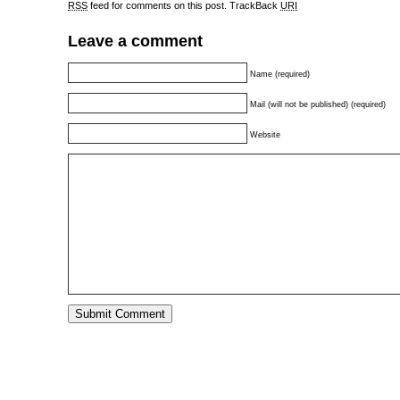
RSS
feed for comments on this post.
TrackBack
URI
Leave a comment
Name (required)
Mail (will not be published) (required)
Website