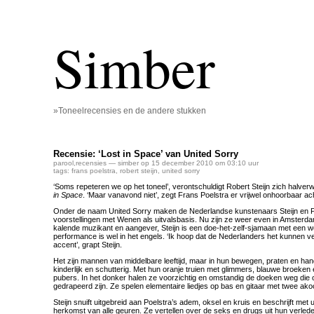
Simber
»Toneelrecensies en de andere stukken
Recensie: ‘Lost in Space’ van United Sorry
parool
,
recensies
— simber op 15 december 2010 om 03:10 uur
tags:
frans poelstra
,
robert steijn
,
united sorry
‘Soms repeteren we op het toneel’, verontschuldigt Robert Steijn zich halv
in Space
. ‘Maar vanavond niet’, zegt Frans Poelstra er vrijwel onhoorbaar ac
Onder de naam United Sorry maken de Nederlandse kunstenaars Steijn en Poe
voorstellingen met Wenen als uitvalsbasis. Nu zijn ze weer even in Amsterdam
kalende muzikant en aangever, Steijn is een doe-het-zelf-sjamaan met een 
performance is wel in het engels. ‘Ik hoop dat de Nederlanders het kunnen v
accent’, grapt Steijn.
Het zijn mannen van middelbare leeftijd, maar in hun bewegen, praten en han
kinderlijk en schutterig. Met hun oranje truien met glimmers, blauwe broeken 
pubers. In het donker halen ze voorzichtig en omstandig de doeken weg die
gedrapeerd zijn. Ze spelen elementaire liedjes op bas en gitaar met twee ako
Steijn snuift uitgebreid aan Poelstra’s adem, oksel en kruis en beschrijft met 
herkomst van alle geuren. Ze vertellen over de seks en drugs uit hun verled