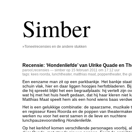
Simber
»Toneelrecensies en de andere stukken
Recensie: ‘Hondenliefde’ van Ulrike Quade en T
parool
,
recensies
— simber op 15 februari 2011 om 17:12 uur
tags:
kees roorda
,
lunchtheater
,
matthias maat
,
poppentheater
,
the g
Een eenzame man zit op een parkbankje. Het bankje staat
schuin vlak, hier en daar liggen hoopjes herfstbladeren. Bi
die hij spreekt blijkt het een begraafplaats: hij vertelt zijn
wat hij met het huis heeft gedaan, dat hij haar kleren niet
Matthias Maat speelt hem als een hond wiens baas verdwe
Het is een gelukkige combinatie: de spaarzame, muzikale t
en regisseur Kees Roorda en de poppen van theatermaker
werken nu voor het eerst samen in de lieve en nuchtere
lunchpauzevoorstelling
Hondenliefde
.
Op het kerkhof komen verschillende personages voorbij, a