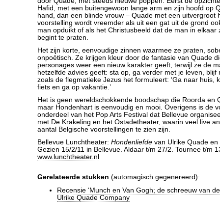
door Quade, met steeds nieuwe poppen. Eerst de opzicht
Hafid, met een buitengewoon lange arm en zijn hoofd op 
hand, dan een blinde vrouw – Quade met een uitvergroot 
voorstelling wordt vreemder als uit een gat uit de grond 
man opduikt of als het Christusbeeld dat de man in elkaar
begint te praten.
Het zijn korte, eenvoudige zinnen waarmee ze praten, sobe
onpoëtisch. Ze krijgen kleur door de fantasie van Quade di
personages weer een nieuw karakter geeft, terwijl ze de 
hetzelfde advies geeft: sta op, ga verder met je leven, blijf n
zoals de flegmatieke Jezus het formuleert: ‘Ga naar huis,
fiets en ga op vakantie.’
Het is geen wereldschokkende boodschap die Roorda en
maar Hondenhart is eenvoudig en mooi. Overigens is de vo
onderdeel van het Pop Arts Festival dat Bellevue organise
met De Krakeling en het Ostadetheater, waarin veel live a
aantal Belgische voorstellingen te zien zijn.
Bellevue Lunchtheater:
Hondenliefde
van Ulrike Quade en
Gezien 15/2/11 in Bellevue. Aldaar t/m 27/2. Tournee t/m 1
www.lunchtheater.nl
Gerelateerde stukken
(automagisch gegenereerd):
Recensie ‘Munch en Van Gogh; de schreeuw van de
Ulrike Quade Company