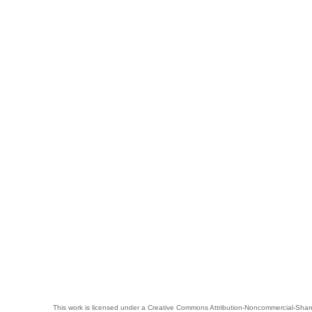
This work is licensed under a
Creative Commons Attribution-Noncommercial-Share