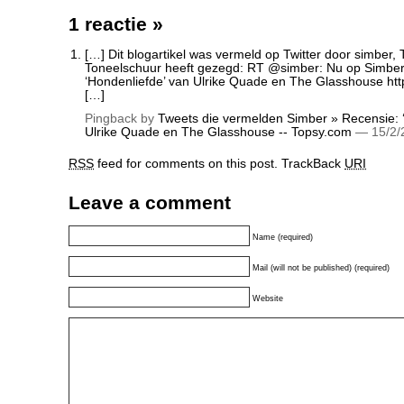
1 reactie
»
[…] Dit blogartikel was vermeld op Twitter door simber,
Toneelschuur heeft gezegd: RT @simber: Nu op Simber.
‘Hondenliefde’ van Ulrike Quade en The Glasshouse
htt
[…]
Pingback by
Tweets die vermelden Simber » Recensie: 
Ulrike Quade en The Glasshouse -- Topsy.com
— 15/2/
RSS
feed for comments on this post.
TrackBack
URI
Leave a comment
Name (required)
Mail (will not be published) (required)
Website