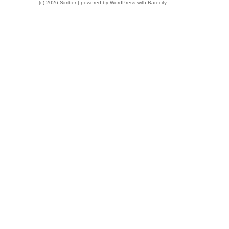
(c) 2026 Simber | powered by
WordPress
with
Barecity