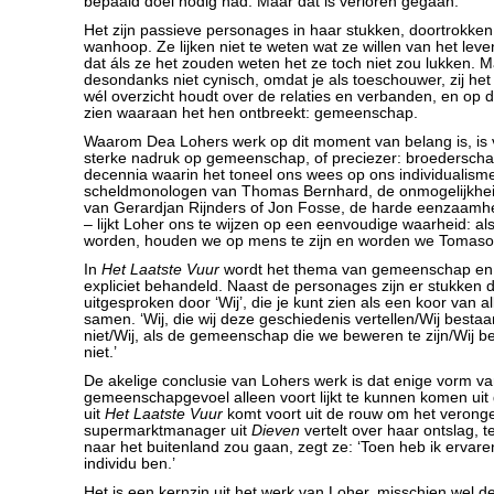
bepaald doel nodig had. Maar dat is verloren gegaan.’
Het zijn passieve personages in haar stukken, doortrokke
wanhoop. Ze lijken niet te weten wat ze willen van het leve
dat áls ze het zouden weten het ze toch niet zou lukken. M
desondanks niet cynisch, omdat je als toeschouwer, zij het
wél overzicht houdt over de relaties en verbanden, en op d
zien waaraan het hen ontbreekt: gemeenschap.
Waarom Dea Lohers werk op dit moment van belang is, is
sterke nadruk op gemeenschap, of preciezer: broederscha
decennia waarin het toneel ons wees op ons individualism
scheldmonologen van Thomas Bernhard, de onmogelijkhei
van Gerardjan Rijnders of Jon Fosse, de harde eenzaamh
– lijkt Loher ons te wijzen op een eenvoudige waarheid: al
worden, houden we op mens te zijn en worden we Tomaso
In
Het Laatste Vuur
wordt het thema van gemeenschap en 
expliciet behandeld. Naast de personages zijn er stukken 
uitgesproken door ‘Wij’, die je kunt zien als een koor van 
samen. ‘Wij, die wij deze geschiedenis vertellen/Wij bestaa
niet/Wij, als de gemeenschap die we beweren te zijn/Wij 
niet.’
De akelige conclusie van Lohers werk is dat enige vorm v
gemeenschapgevoel alleen voort lijkt te kunnen komen uit g
uit
Het Laatste Vuur
komt voort uit de rouw om het verongel
supermarktmanager uit
Dieven
vertelt over haar ontslag, te
naar het buitenland zou gaan, zegt ze: ‘Toen heb ik ervare
individu ben.’
Het is een kernzin uit het werk van Loher, misschien wel 