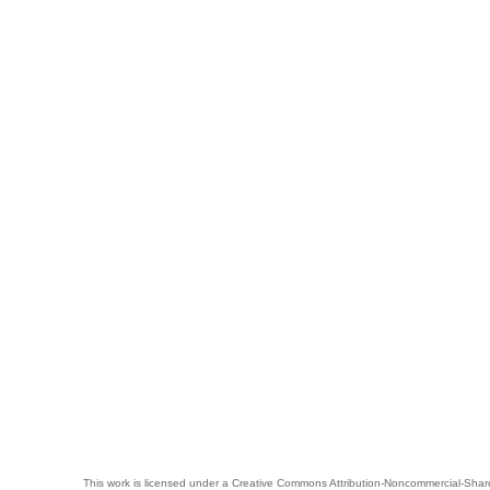
This work is licensed under a
Creative Commons Attribution-Noncommercial-Share