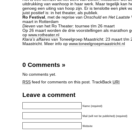
uitdrukking van wanhoop in haar werk. Maar tegelijk kan h
genoeg een uiting van hoop zijn. Er is tenslotte een plek w
juist positief is: in het theater, als publiek.
Ro Festival
, met de reprise van
Onschuld
en
Het Laatste
maart in Rotterdam
Dieven
van het Ro Theater: tournee t/m 26 maart
Op 26 maart worden de drie voorstellingen als marathon g
op
www.rotheater.nl
Klara’s affaires
van Toneelgroep Maastricht: 23 maart t/m 24
Maastricht. Meer info op
www.toneelgroepmaastricht.nl
0 Comments
»
No comments yet.
RSS
feed for comments on this post.
TrackBack
URI
Leave a comment
Name (required)
Mail (will not be published) (required)
Website