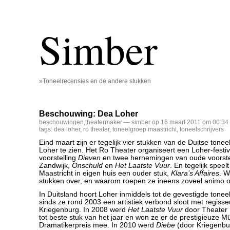
Simber
»Toneelrecensies en de andere stukken
Beschouwing: Dea Loher
beschouwingen
,
theatermaker
— simber op 16 maart 2011 om 00:34 
tags:
dea loher
,
ro theater
,
toneelgroep maastricht
,
toneelschrijvers
Eind maart zijn er tegelijk vier stukken van de Duitse tonee
Loher te zien. Het Ro Theater organiseert een Loher-festi
voorstelling
Dieven
en twee hernemingen van oude voorstel
Zandwijk,
Onschuld
en
Het Laatste Vuur
. En tegelijk spee
Maastricht in eigen huis een ouder stuk,
Klara’s Affaires
. W
stukken over, en waarom roepen ze ineens zoveel animo 
In Duitsland hoort Loher inmiddels tot de gevestigde toneel
sinds ze rond 2003 een artistiek verbond sloot met regiss
Kriegenburg. In 2008 werd
Het Laatste Vuur
door Theater 
tot beste stuk van het jaar en won ze er de prestigieuze M
Dramatikerpreis mee. In 2010 werd
Diebe
(door Kriegenbur