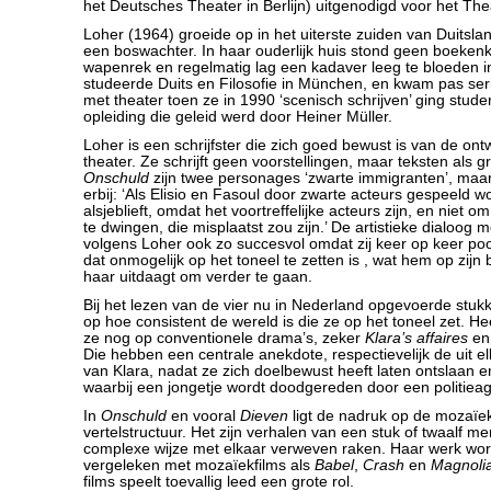
het Deutsches Theater in Berlijn) uitgenodigd voor het Thea
Loher (1964) groeide op in het uiterste zuiden van Duitsla
een boswachter. In haar ouderlijk huis stond geen boeken
wapenrek en regelmatig lag een kadaver leeg te bloeden i
studeerde Duits en Filosofie in München, en kwam pas ser
met theater toen ze in 1990 ‘scenisch schrijven’ ging studer
opleiding die geleid werd door Heiner Müller.
Loher is een schrijfster die zich goed bewust is van de ont
theater. Ze schrijft geen voorstellingen, maar teksten als gr
Onschuld
zijn twee personages ‘zwarte immigranten’, maa
erbij: ‘Als Elisio en Fasoul door zwarte acteurs gespeeld 
alsjeblieft, omdat het voortreffelijke acteurs zijn, en niet om
te dwingen, die misplaatst zou zijn.’ De artistieke dialoog 
volgens Loher ook zo succesvol omdat zij keer op keer poog
dat onmogelijk op het toneel te zetten is , wat hem op zijn b
haar uitdaagt om verder te gaan.
Bij het lezen van de vier nu in Nederland opgevoerde stukk
op hoe consistent de wereld is die ze op het toneel zet. Heel
ze nog op conventionele drama’s, zeker
Klara’s affaires
e
Die hebben een centrale anekdote, respectievelijk de uit el
van Klara, nadat ze zich doelbewust heeft laten ontslaan 
waarbij een jongetje wordt doodgereden door een politiea
In
Onschuld
en vooral
Dieven
ligt de nadruk op de mozaïe
vertelstructuur. Het zijn verhalen van een stuk of twaalf m
complexe wijze met elkaar verweven raken. Haar werk wo
vergeleken met mozaïekfilms als
Babel
,
Crash
en
Magnoli
films speelt toevallig leed een grote rol.