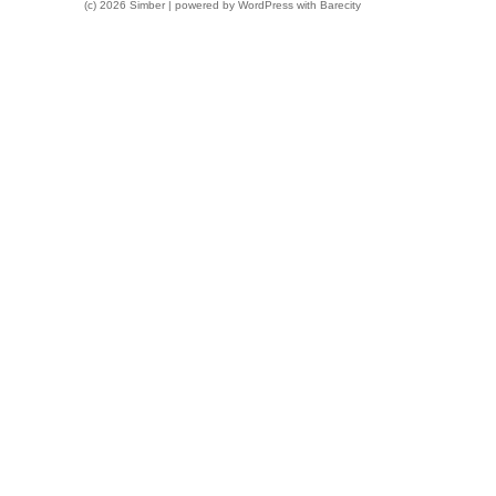
(c) 2026 Simber | powered by
WordPress
with
Barecity