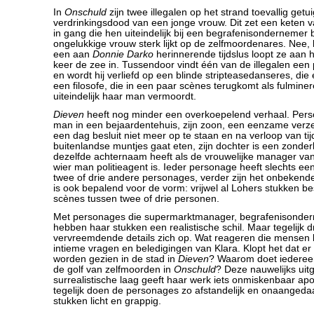
In
Onschuld
zijn twee illegalen op het strand toevallig get
verdrinkingsdood van een jonge vrouw. Dit zet een keten 
in gang die hen uiteindelijk bij een begrafenisondernemer 
ongelukkige vrouw sterk lijkt op de zelfmoordenares. Nee, 
een aan
Donnie Darko
herinnerende tijdslus loopt ze aan 
keer de zee in. Tussendoor vindt één van de illegalen een 
en wordt hij verliefd op een blinde stripteasedanseres, die
een filosofe, die in een paar scènes terugkomt als fulmine
uiteindelijk haar man vermoordt.
Dieven
heeft nog minder een overkoepelend verhaal. Pers
man in een bejaardentehuis, zijn zoon, een eenzame verz
een dag besluit niet meer op te staan en na verloop van tij
buitenlandse muntjes gaat eten, zijn dochter is een zonder
dezelfde achternaam heeft als de vrouwelijke manager va
wier man politieagent is. Ieder personage heeft slechts ee
twee of drie andere personages, verder zijn het onbekende
is ook bepalend voor de vorm: vrijwel al Lohers stukken best
scènes tussen twee of drie personen.
Met personages die supermarktmanager, begrafenisonderne
hebben haar stukken een realistische schil. Maar tegelijk 
vervreemdende details zich op. Wat reageren die mensen 
intieme vragen en beledigingen van Klara. Klopt het dat e
worden gezien in de stad in
Dieven
? Waarom doet iedereen
de golf van zelfmoorden in
Onschuld
? Deze nauwelijks uit
surrealistische laag geeft haar werk iets onmiskenbaar ap
tegelijk doen de personages zo afstandelijk en onaangedaa
stukken licht en grappig.