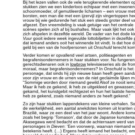
Bij het lezen vallen ook de vele terugkerende elementen op
stukken zien we een kinderloos echtpaar met een inwonen
schoonmoeder, of gemutileerde lichamen – een vrouw me
borsten, een man die met een ijzervijl zijn vingertoppen he
vrouw bij wie gedurende het stuk een steeds groter deel 
afgezet. Een vreemdeling is vaak getuige van het centrale i
scènes spelen zich af bij bushaltes. Maar vaak lijkt het ook
zich afspelen in dezelfde wereld. De vader van het dode ki
Vuur
gooit iedere week ingevulde lottobiljetten in dezelfde
dat iemand anders ooit het winnende lot vindt. Is dat hoe d
geld bij een van de hoofpersonen uit
Onschuld
terecht kom
Verder komen er opvallend veel artsen, politieagenten en
begrafenisondernemers in haar stukken voor. Nu fungeren
gerechtsdienaren ook in
lowbrow
televisieseries als de fro
moraal, maar begrafenisondernemers? In
Onschuld
is het
personage, dat sinds hij zijn nieuwe baan heeft geen aand
voor zijn vrouw en de urnen van de niet geclaimde lijken 
“Sommige worden door niemand gewild Alsof ze nooit ie
Maar ik heb ze gekend, ik heb ze uitgekleed en gewassen;
gekamd, het kunstgebit rechtgezet en hun het laatste hem
heb ze gekend, zoals niemand anders ze heeft gekend.”
Zo zijn haar stukken lappendekens van kleine verhalen. So
de werkelijkheid, een aantal anekdotes komen uit kranten u
Brazilië, waar ze een deel van het jaar woont. Andere kome
zoals het begrip ‘Tomason’, dat door de Japanse kunsten
Akasegawa werd bedacht en dat de achternaam werd van 
personages in
Dieven
: ‘Een voorwerp, waarvan niemand we
betekenis heeft. (…) Ergens heeft iemand het bedacht, omd