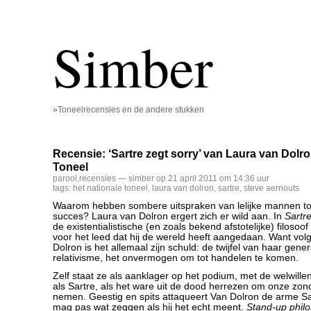
Simber
»Toneelrecensies en de andere stukken
Recensie: ‘Sartre zegt sorry’ van Laura van Dolro
Toneel
parool
,
recensies
— simber op 21 april 2011 om 14:36 uur
tags:
het nationale toneel
,
laura van dolron
,
sartre
,
steve aernouts
Waarom hebben sombere uitspraken van lelijke mannen toc
succes? Laura van Dolron ergert zich er wild aan. In
Sartre
de existentialistische (en zoals bekend afstotelijke) filosoo
voor het leed dat hij de wereld heeft aangedaan. Want vol
Dolron is het allemaal zijn schuld: de twijfel van haar gene
relativisme, het onvermogen om tot handelen te komen.
Zelf staat ze als aanklager op het podium, met de welwill
als Sartre, als het ware uit de dood herrezen om onze zon
nemen. Geestig en spits attaqueert Van Dolron de arme Sa
mag pas wat zeggen als hij het echt meent.
Stand-up phil