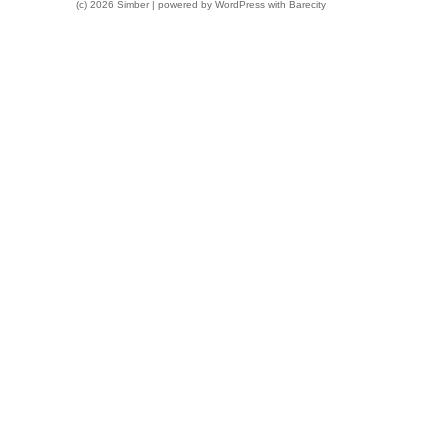
(c) 2026 Simber | powered by
WordPress
with
Barecity