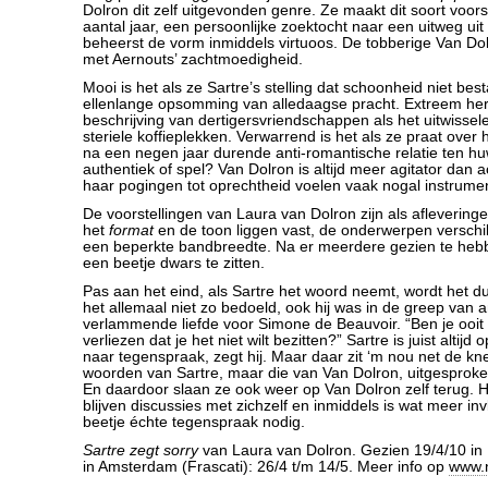
Dolron dit zelf uitgevonden genre. Ze maakt dit soort voors
aantal jaar, een persoonlijke zoektocht naar een uitweg uit
beheerst de vorm inmiddels virtuoos. De tobberige Van Dol
met Aernouts’ zachtmoedigheid.
Mooi is het als ze Sartre’s stelling dat schoonheid niet bes
ellenlange opsomming van alledaagse pracht. Extreem her
beschrijving van dertigersvriendschappen als het uitwisse
steriele koffieplekken. Verwarrend is het als ze praat over 
na een negen jaar durende anti-romantische relatie ten huwe
authentiek of spel? Van Dolron is altijd meer agitator dan 
haar pogingen tot oprechtheid voelen vaak nogal instrumen
De voorstellingen van Laura van Dolron zijn als afleveringen
het
format
en de toon liggen vast, de onderwerpen verschi
een beperkte bandbreedte. Na er meerdere gezien te hebbe
een beetje dwars te zitten.
Pas aan het eind, als Sartre het woord neemt, wordt het dui
het allemaal niet zo bedoeld, ook hij was in de greep van 
verlammende liefde voor Simone de Beauvoir. “Ben je ooit 
verliezen dat je het niet wilt bezitten?” Sartre is juist altij
naar tegenspraak, zegt hij. Maar daar zit ‘m nou net de kne
woorden van Sartre, maar die van Van Dolron, uitgesproke
En daardoor slaan ze ook weer op Van Dolron zelf terug. H
blijven discussies met zichzelf en inmiddels is wat meer in
beetje échte tegenspraak nodig.
Sartre zegt sorry
van Laura van Dolron. Gezien 19/4/10 in
in Amsterdam (Frascati): 26/4 t/m 14/5. Meer info op
www.n