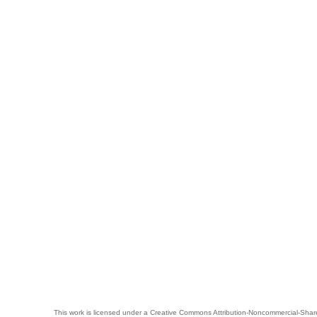
This work is licensed under a
Creative Commons Attribution-Noncommercial-Share