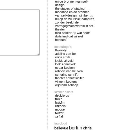
en de bronnen van self-
design
the stages of staging,
madonna en de bronnen
van self-design | simber
op
nu op de vuurlinie: camera’s
zonder beeld; de
vormgegeven wereld in het
theater
nico bakker
op
wat heeft
duitsland dat wij niet
hebben?
concullega's
8weekly
adeline van lier
erica smits
joukje akveld
loek zonneveld
oscar kocken
robbert van heuven
schuring schrijft
theater schrift lucifer
vincent kouters
wijbrand schaap
simber elders
del.icio.us
flickr
last.fm
linkedin
moose
twitter
xs4all
tag cloud
berlijn
chris
bellevue