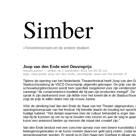
Simber
»Toneelrecensies en de andere stukken
Joop van den Ende wint Oeuvreprijs
nieuws
,
parool
— simber op 2 september 2011 om 00:26 uur
tags:
clairy polak
,
joop van den ende
,
oeuvreprijs
,
staat van het theater
,
tf
Tijdens de opening van het Nederlands Theaterfestival heeft Joop van den E
Stadsschouwburg de VSCD Oeuvreprijs uitgereikt gekregen. De prijs van de
schouwburgdirecteuren wordt hem specifiek toegekend voor zijn verdiensten
vanwege “de compromisloze kwaliteit die hij aan zijn producties meegaf”. D
sprak in zijn dankwoord over zijn liefde voor het toneel die in de Stadsscho
zegt de prijs te willen delen met zijn vrouw Janine.
Vóór de uitreiking had Van den Ende de Staat van het Theater uitgesproken, d
openingstoespraak van het festival. Hij hekelde daarin de houding ten opzich
huidige kabinet: “Het dedain waarmee men de cultuur behandelt is erger dan d
riep hij de kunsten op om nu op te houden met zeuren en aan de slag te gaan
kunst een antwoord bieden op mensen die totaal niet creatief zijn.”
Van den Ende besloot met een concrete oproep voor een betere kunstlobby i
belangenorganisaties in de kunst moeten daarvoor geld opzij zetten, zodat 
gesprekspartner worden. Er wordt nu in Den Haag een Geefwet in elkaar gez