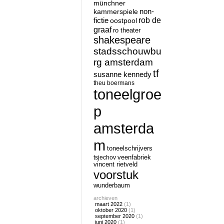
münchner
non-
kammerspiele
rob de
fictie
oostpool
graaf
ro theater
shakespeare
stadsschouwbu
rg amsterdam
tf
susanne kennedy
theu boermans
toneelgroe
p
amsterda
m
toneelschrijvers
tsjechov
veenfabriek
vincent rietveld
voorstuk
wunderbaum
archieven
maart 2022
(1)
oktober 2020
(1)
september 2020
(1)
juni 2020
(1)