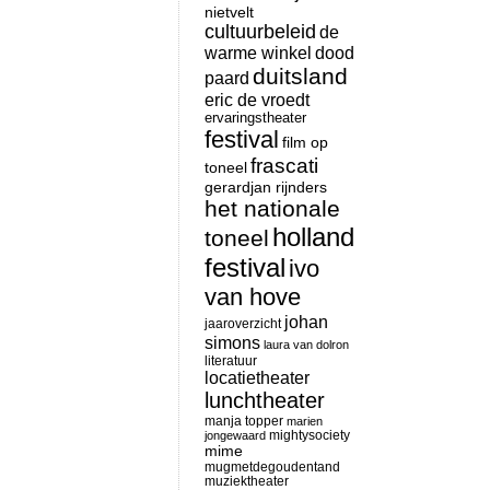
nietvelt
cultuurbeleid
de
warme winkel
dood
duitsland
paard
eric de vroedt
ervaringstheater
festival
film op
frascati
toneel
gerardjan rijnders
het nationale
holland
toneel
festival
ivo
van hove
johan
jaaroverzicht
simons
laura van dolron
literatuur
locatietheater
lunchtheater
manja topper
marien
mightysociety
jongewaard
mime
mugmetdegoudentand
muziektheater