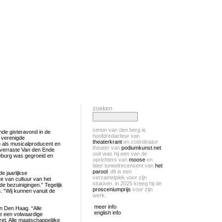
zoeken
simon van den berg is
nde gisteravond in de
hoofdredacteur van
 verenigde
theaterkrant
en coördinator
 als musicalproducent en
theater van
podiumkunst.net
.
e verraste Van den Ende
ooit was hij een van de
uwburg was gegroeid en
oprichters van
moose
en
later toneelrecensent van
het
parool
. dit is een
e jaarlijkse
verzamelplek voor zijn
te van cultuur van het
stukken. in 2025 kreeg hij de
e bezuinigingen.” Tegelijk
prosceniumprijs
voor zijn
. “Wij kunnen vanuit de
werk.
meer info
n Den Haag. “Alle
english info
we een volwaardige
et. Alle maatschappelijke