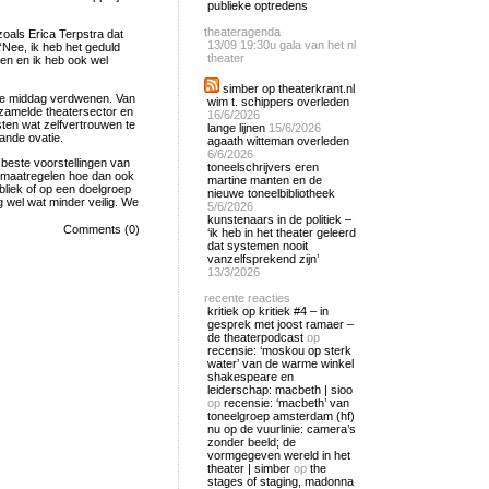
publieke optredens
theateragenda
als Erica Terpstra dat
13/09
19:30u gala van het nl
 “Nee, ik heb het geduld
theater
wen en ik heb ook wel
simber op theaterkrant.nl
ze middag verdwenen. Van
wim t. schippers overleden
rzamelde theatersector en
16/6/2026
en wat zelfvertrouwen te
lange lijnen
15/6/2026
ande ovatie.
agaath witteman overleden
6/6/2026
 beste voorstellingen van
toneelschrijvers eren
gsmaatregelen hoe dan ook
martine manten en de
bliek of op een doelgroep
nieuwe toneelbibliotheek
g wel wat minder veilig. We
5/6/2026
kunstenaars in de politiek –
Comments (0)
‘ik heb in het theater geleerd
dat systemen nooit
vanzelfsprekend zijn’
13/3/2026
recente reacties
kritiek op kritiek #4 – in
gesprek met joost ramaer –
de theaterpodcast
op
recensie: ‘moskou op sterk
water’ van de warme winkel
shakespeare en
leiderschap: macbeth | sioo
op
recensie: ‘macbeth’ van
toneelgroep amsterdam (hf)
nu op de vuurlinie: camera’s
zonder beeld; de
vormgegeven wereld in het
theater | simber
op
the
stages of staging, madonna