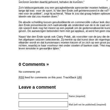
sectoren worden daarbij gehoord, behalve de kunsten.”
Zo’n lobbyorganisatie zou een gezaghebbende aanvoerder moeten hebben, zo
lange tijd was voor de sport. Is Van den Ende zelf geïnteresseerd in die rol?
niet voor de politiek”, zegt hij achteraf, “Maar ik zou dat graag helpen opbou
ideeën wie dat zou moeten doen.”
De aloude scheiding tussen gesubsidieerde en commerciële cultuur leek de
den Ende presenteerde zich nadrukkelijk als onderdeel van de in de zaal ve
zijn speech leek nog het meest op een
peptalk
om de gedemoraliseerde kunst
geven. De aanwezigen beloonden hem met gul applaus, al werd het geen sta
Naast Van den Ende sprak ook Clairy Polak, als voorzitter van de jury die de
het afgelopen seizoen selecteerde. Zij merkte op dat kunst door de regerin
elitairder wordt en dat kunstenaars moeten kiezen of ze zich op een groot pu
richten, waarbij ze haar voorkeur niet onder stoelen of banken stak: “Het ma
leven tenslotte in gevaarlijke tijden.”
0 Comments
»
No comments yet.
RSS
feed for comments on this post.
TrackBack
URI
Leave a comment
Name (required)
Mail (will not be published) (required)