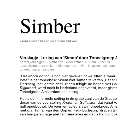
Simber
»Toneelrecensies en de andere stukken
Verslagje: Lezing van ‘Simon’ door Toneelgroe
parool
,
verslagjes
— simber op 14 december 2011 om 03:22 uur
tags:
els ingeborg smits
,
judith herzberg
,
lezing
,
lucas de man
,
tamar
toneelgroep amsterdam
“Het woord oorlog is nog niet gevallen of we zitten al weer i
Beter is het toneelstuk
Simon
niet samen te vatten. Het stu
Herzberg, het laatste deel uit een trilogie de begon met
Le
Rijgdraad
, werd nooit in Nederland opgevoerd, maar gist
Toneelgroep Amsterdam een lezing.
Het is een informele setting in de grote zaal van de Stad
decor van de voorstelling
Kreten en Gefluister
, dat vanaf v
half opgebouwd. De veertien acteurs van Toneelgroep Am
met o.a. Tamar van den Dop en Felix Burleson, dragen ts
van hun personage met familierelaties en dat is handig oo