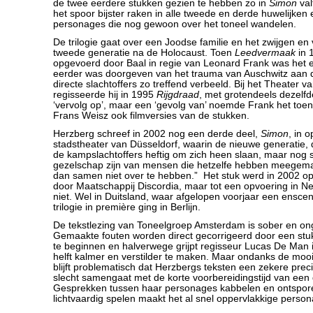
de twee eerdere stukken gezien te hebben zo in
Simon
val
het spoor bijster raken in alle tweede en derde huwelijken
personages die nog gewoon over het toneel wandelen.
De trilogie gaat over een Joodse familie en het zwijgen en 
tweede generatie na de Holocaust. Toen
Leedvermaak
in 
opgevoerd door Baal in regie van Leonard Frank was het e
eerder was doorgeven van het trauma van Auschwitz aan 
directe slachtoffers zo treffend verbeeld. Bij het Theater 
regisseerde hij in 1995
Rijgdraad
, met grotendeels dezelfd
‘vervolg op’, maar een ‘gevolg van’ noemde Frank het toen
Frans Weisz ook filmversies van de stukken.
Herzberg schreef in 2002 nog een derde deel,
Simon
, in 
stadstheater van Düsseldorf, waarin de nieuwe generatie, 
de kampslachtoffers heftig om zich heen slaan, maar nog 
gezelschap zijn van mensen die hetzelfe hebben meegemaa
dan samen niet over te hebben.” Het stuk werd in 2002 o
door Maatschappij Discordia, maar tot een opvoering in 
niet. Wel in Duitsland, waar afgelopen voorjaar een ensce
trilogie in première ging in Berlijn.
De tekstlezing van Toneelgroep Amsterdam is sober en o
Gemaakte fouten worden direct gecorrigeerd door een stu
te beginnen en halverwege grijpt regisseur Lucas De Man
helft kalmer en verstilder te maken. Maar ondanks de mooi
blijft problematisch dat Herzbergs teksten een zekere preci
slecht samengaat met de korte voorbereidingstijd van een d
Gesprekken tussen haar personages kabbelen en ontspor
lichtvaardig spelen maakt het al snel oppervlakkige perso