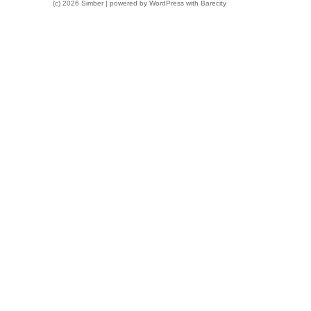
(c) 2026 Simber | powered by
WordPress
with
Barecity