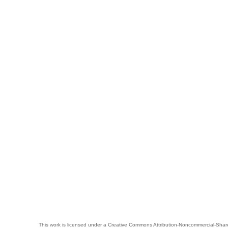
This work is licensed under a
Creative Commons Attribution-Noncommercial-Share