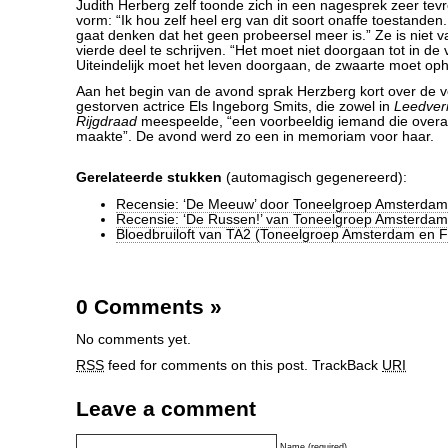
Judith Herberg zelf toonde zich in een nagesprek zeer te
vorm: “Ik hou zelf heel erg van dit soort onaffe toestanden. I
gaat denken dat het geen probeersel meer is.” Ze is niet 
vierde deel te schrijven. “Het moet niet doorgaan tot in de 
Uiteindelijk moet het leven doorgaan, de zwaarte moet op
Aan het begin van de avond sprak Herzberg kort over de 
gestorven actrice Els Ingeborg Smits, die zowel in
Leedve
Rijgdraad
meespeelde, “een voorbeeldig iemand die overal
maakte”. De avond werd zo een in memoriam voor haar.
Gerelateerde stukken
(automagisch gegenereerd):
Recensie: ‘De Meeuw’ door Toneelgroep Amsterdam
Recensie: ‘De Russen!’ van Toneelgroep Amsterdam
Bloedbruiloft van TA2 (Toneelgroep Amsterdam en Fr
0 Comments
»
No comments yet.
RSS
feed for comments on this post.
TrackBack
URI
Leave a comment
Name (required)