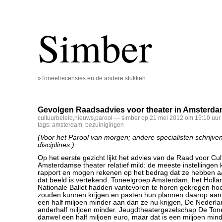
Simber
»Toneelrecensies en de andere stukken
Gevolgen Raadsadvies voor theater in Amsterd
cultuurbeleid
,
nieuws
,
parool
— simber op 21 mei 2012 om 15:10 uur
tags:
amsterdam
,
bezuinigingen
(Voor het Parool van morgen; andere specialisten schrijve
disciplines.)
Op het eerste gezicht lijkt het advies van de Raad voor Cul
Amsterdamse theater relatief mild: de meeste instellingen 
rapport en mogen rekenen op het bedrag dat ze hebben 
dat beeld is vertekend. Toneelgroep Amsterdam, het Hollan
Nationale Ballet hadden vantevoren te horen gekregen ho
zouden kunnen krijgen en pasten hun plannen daarop aan.
een half miljoen minder aan dan ze nu krijgen, De Nederl
anderhalf miljoen minder. Jeugdtheatergezelschap De Tonee
danwel een half miljoen euro, maar dat is een miljoen min