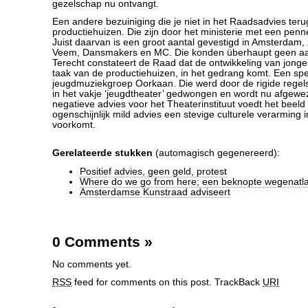
gezelschap nu ontvangt.
Een andere bezuiniging die je niet in het Raadsadvies terug
productiehuizen. Die zijn door het ministerie met een penn
Juist daarvan is een groot aantal gevestigd in Amsterdam, 
Veem, Dansmakers en MC. Die konden überhaupt geen a
Terecht constateert de Raad dat de ontwikkeling van jong
taak van de productiehuizen, in het gedrang komt. Een spec
jeugdmuziekgroep Oorkaan. Die werd door de rigide regels
in het vakje ‘jeugdtheater’ gedwongen en wordt nu afgewe
negatieve advies voor het Theaterinstituut voedt het beeld
ogenschijnlijk mild advies een stevige culturele verarming i
voorkomt.
Gerelateerde stukken
(automagisch gegenereerd):
Positief advies, geen geld, protest
Where do we go from here; een beknopte wegenatlas
Amsterdamse Kunstraad adviseert
0 Comments
»
No comments yet.
RSS
feed for comments on this post.
TrackBack
URI