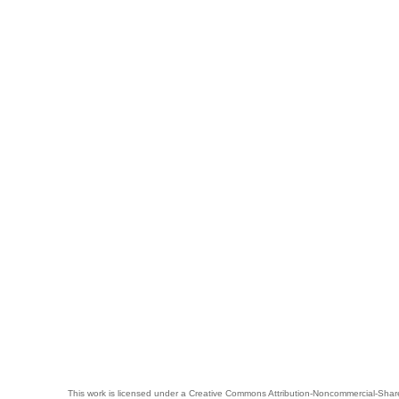
This work is licensed under a
Creative Commons Attribution-Noncommercial-Share