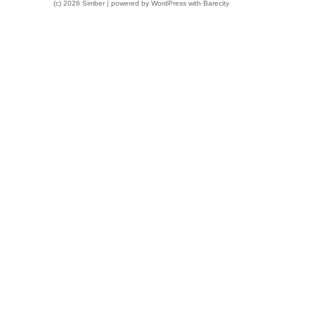
(c) 2026 Simber | powered by
WordPress
with
Barecity