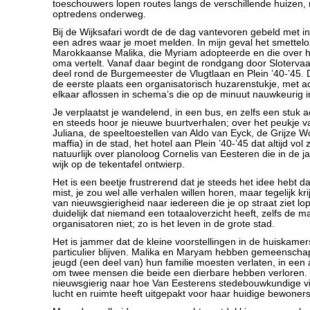
toeschouwers lopen routes langs de verschillende huizen
optredens onderweg.
Bij de Wijksafari wordt de de dag vantevoren gebeld met inst
een adres waar je moet melden. In mijn geval het smettelo
Marokkaanse Malika, die Myriam adopteerde en die over ha
oma vertelt. Vanaf daar begint de rondgang door Sloterva
deel rond de Burgemeester de Vlugtlaan en Plein ’40-’45. De
de eerste plaats een organisatorisch huzarenstukje, met a
elkaar aflossen in schema’s die op de minuut nauwkeurig i
Je verplaatst je wandelend, in een bus, en zelfs een stuk 
en steeds hoor je nieuwe buurtverhalen; over het peukje 
Juliana, de speeltoestellen van Aldo van Eyck, de Grijze W
maffia) in de stad, het hotel aan Plein ’40-’45 dat altijd vo
natuurlijk over planoloog Cornelis van Eesteren die in de j
wijk op de tekentafel ontwierp.
Het is een beetje frustrerend dat je steeds het idee hebt d
mist, je zou wel alle verhalen willen horen, maar tegelijk kr
van nieuwsgierigheid naar iedereen die je op straat ziet lo
duidelijk dat niemand een totaaloverzicht heeft, zelfs de m
organisatoren niet; zo is het leven in de grote stad.
Het is jammer dat de kleine voorstellingen in de huiskamer
particulier blijven. Malika en Maryam hebben gemeenschapp
jeugd (een deel van) hun familie moesten verlaten, in een 
om twee mensen die beide een dierbare hebben verloren. I
nieuwsgierig naar hoe Van Eesterens stedebouwkundige vis
lucht en ruimte heeft uitgepakt voor haar huidige bewoners