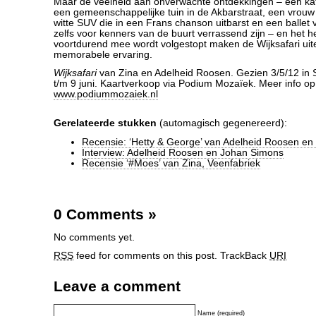
Maar de veelheid aan onverwachte ontdekkingen – een kath
een gemeenschappelijke tuin in de Akbarstraat, een vrouw 
witte SUV die in een Frans chanson uitbarst en een ballet 
zelfs voor kenners van de buurt verrassend zijn – en het he
voortdurend mee wordt volgestopt maken de Wijksafari uitei
memorabele ervaring.
Wijksafari
van Zina en Adelheid Roosen. Gezien 3/5/12 in S
t/m 9 juni. Kaartverkoop via Podium Mozaïek. Meer info op
www.podiummozaiek.nl
Gerelateerde stukken
(automagisch gegenereerd):
Recensie: ‘Hetty & George’ van Adelheid Roosen en
Interview: Adelheid Roosen en Johan Simons
Recensie ‘#Moes’ van Zina, Veenfabriek
0 Comments
»
No comments yet.
RSS
feed for comments on this post.
TrackBack
URI
Leave a comment
Name (required)