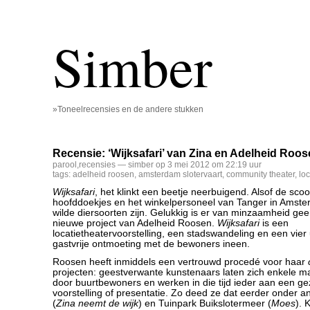
Simber
»Toneelrecensies en de andere stukken
Recensie: ‘Wijksafari’ van Zina en Adelheid Roo
parool
,
recensies
— simber op 3 mei 2012 om 22:19 uur
tags:
adelheid roosen
,
amsterdam slotervaart
,
community theater
,
loc
Wijksafari
, het klinkt een beetje neerbuigend. Alsof de sco
hoofddoekjes en het winkelpersoneel van Tanger in Amst
wilde diersoorten zijn. Gelukkig is er van minzaamheid gee
nieuwe project van Adelheid Roosen.
Wijksafari
is een
locatietheatervoorstelling, een stadswandeling en een vie
gastvrije ontmoeting met de bewoners ineen.
Roosen heeft inmiddels een vertrouwd procedé voor haar
projecten: geestverwante kunstenaars laten zich enkele 
door buurtbewoners en werken in die tijd ieder aan een ge
voorstelling of presentatie. Zo deed ze dat eerder onder 
(
Zina neemt de wijk
) en Tuinpark Buikslotermeer (
Moes
). 