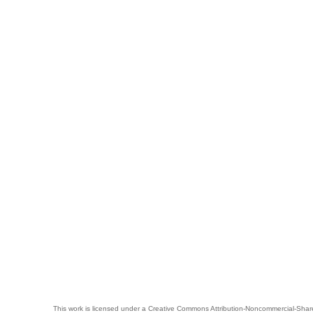
This work is licensed under a
Creative Commons Attribution-Noncommercial-Share