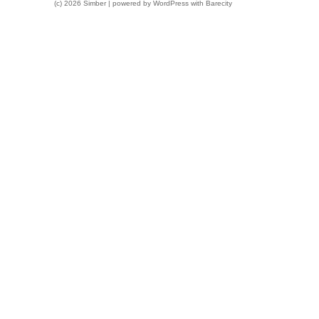
(c) 2026 Simber | powered by
WordPress
with
Barecity