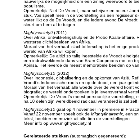
nauwelijks de mogelijkheid om een zinnig weerwoord te bi
populisme.
Opmerkelijk: Niet De Vroedt, maar schrijver en acteur Joer
stuk. Vos speelt mee in de voorstelling als een regisseur d
water lijkt op de De Vroedt, en die iedere avond De Vroedt z
sleurt om hem af te tuigen.
Mightysociety9
(2011)
Over Afrika, ontwikkelingshulp en de Probo Koala-affaire. 
westerse clichébeelden van Afrika.
Moraal van het verhaal: slachtofferschap is het enige prod
wereld van Afrika wil kopen.
Opmerkelijk: De altijd zo talig ingestelde de Vroedt eindigd
een indrukwekkende dans van Bram Coopmans met en te
Apinsa. Het leverde de meest memorabele beelden op van 
Mightysociety10
(2012)
Over Indonesië, globalisering en de opkomst van Azië. Ref
Vroedt’s Indonesische roots en op de dood, een jaar gelede
Moraal van het verhaal: alle woede over de wereld komt voo
biografie; de wereld onderzoeken is je levensverhaal vertel
Opmerkelijk: De Vroedt’s meest persoonlijke voorstelling, 
na 10 delen zijn wereldbeeld radicaal veranderd is zal zelf
Mightysociety10
gaat op 4 november in première in Frasca
Vanaf 22 november speelt ook de
Mightyfinalremix
, een s
tekst, beelden en muziek uit alle tien de voorstellingen.
Meer info op
www.mightysociety.nl
Gerelateerde stukken
(automagisch gegenereerd):