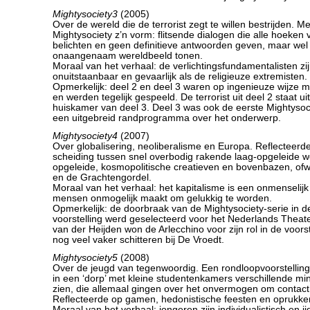
Mightysociety3
(2005)
Over de wereld die de terrorist zegt te willen bestrijden. Me
Mightysociety z’n vorm: flitsende dialogen die alle hoeke
belichten en geen definitieve antwoorden geven, maar wel
onaangenaam wereldbeeld tonen.
Moraal van het verhaal: de verlichtingsfundamentalisten z
onuitstaanbaar en gevaarlijk als de religieuze extremisten.
Opmerkelijk: deel 2 en deel 3 waren op ingenieuze wijze 
en werden tegelijk gespeeld. De terrorist uit deel 2 staat uit
huiskamer van deel 3. Deel 3 was ook de eerste Mightysoci
een uitgebreid randprogramma over het onderwerp.
Mightysociety4
(2007)
Over globalisering, neoliberalisme en Europa. Reflectee
scheiding tussen snel overbodig rakende laag-opgeleide 
opgeleide, kosmopolitische creatieven en bovenbazen, ofw
en de Grachtengordel.
Moraal van het verhaal: het kapitalisme is een onmenselijk
mensen onmogelijk maakt om gelukkig te worden.
Opmerkelijk: de doorbraak van de Mightysociety-serie in d
voorstelling werd geselecteerd voor het Nederlands Theate
van der Heijden won de Arlecchino voor zijn rol in de voorste
nog veel vaker schitteren bij De Vroedt.
Mightysociety5
(2008)
Over de jeugd van tegenwoordig. Een rondloopvoorstelling 
in een ‘dorp’ met kleine studentenkamers verschillende min
zien, die allemaal gingen over het onvermogen om contact
Reflecteerde op gamen, hedonistische feesten en oprukke
Moraal van het verhaal: jongeren zijn individualistisch en 