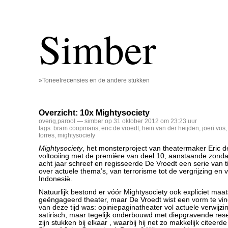
Simber
»Toneelrecensies en de andere stukken
Overzicht: 10x Mightysociety
overig
,
parool
— simber op 31 oktober 2012 om 23:23 uur
tags:
bram coopmans
,
eric de vroedt
,
hein van der heijden
,
joeri vos
torres
,
mightysociety
Mightysociety
, het monsterproject van theatermaker Eric de
voltooiing met de première van deel 10, aanstaande zond
acht jaar schreef en regisseerde De Vroedt een serie van t
over actuele thema’s, van terrorisme tot de vergrijzing en 
Indonesië.
Natuurlijk bestond er vóór Mightysociety ook expliciet maat
geëngageerd theater, maar De Vroedt wist een vorm te vi
van deze tijd was: opiniepaginatheater vol actuele verwijzi
satirisch, maar tegelijk onderbouwd met diepgravende res
zijn stukken bij elkaar , waarbij hij net zo makkelijk citeerde