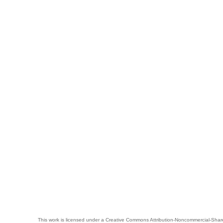
This work is licensed under a
Creative Commons Attribution-Noncommercial-Share