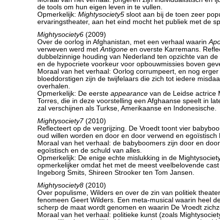
de tools om hun eigen leven in te vullen.
Opmerkelijk:
Mightysociety5
sloot aan bij de toen zeer pop
ervaringstheater, aan het eind mocht het publiek met de s
Mightysociety6
(2009)
Over de oorlog in Afghanistan, met een verhaal waarin
Apo
verweven werd met
Antigone
en overste Karremans. Refle
dubbelzinnige houding van Nederland ten opzichte van de
en de hypocriete voorkeur voor opbouwmissies boven gev
Moraal van het verhaal: Oorlog corrumpeert, en nog erger
bloeddorstigen zijn de twijfelaars die zich tot iedere misd
overhalen.
Opmerkelijk: De eerste
appearance
van de Leidse actrice 
Torres, die in deze voorstelling een Afghaanse speelt in lat
zal verschijnen als Turkse, Amerikaanse en Indonesische.
Mightysociety7
(2010)
Reflecteert op de vergrijzing. De Vroedt toont vier babybo
oud willen worden en door en door verwend en egoïstisch b
Moraal van het verhaal: de babyboomers zijn door en doo
egoïstisch en de schuld van alles.
Opmerkelijk: De enige echte mislukking in de Mightysociety
opmerkelijker omdat het met de meest veelbelovende cast 
Ingeborg Smits, Shireen Strooker ten Tom Jansen.
Mightysociety8
(2010)
Over populisme, Wilders en over de zin van politiek theater
fenomeen Geert Wilders. Een meta-musical waarin heel de
scherp de maat wordt genomen en waarin De Vroedt zichzel
Moraal van het verhaal: politieke kunst (zoals Mightysociety