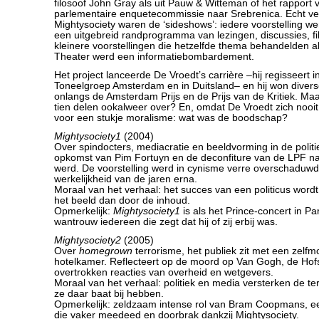
filosoof John Gray als uit Pauw & Witteman of het rapport 
parlementaire enquetecommissie naar Srebrenica. Echt v
Mightysociety waren de ‘sideshows’: iedere voorstelling w
een uitgebreid randprogramma van lezingen, discussies, f
kleinere voorstellingen die hetzelfde thema behandelden al
Theater werd een informatiebombardement.
Het project lanceerde De Vroedt’s carrière –hij regisseert i
Toneelgroep Amsterdam en in Duitsland– en hij won diverse
onlangs de Amsterdam Prijs en de Prijs van de Kritiek. Maa
tien delen ookalweer over? En, omdat De Vroedt zich noo
voor een stukje moralisme: wat was de boodschap?
Mightysociety1
(2004)
Over spindocters, mediacratie en beeldvorming in de politi
opkomst van Pim Fortuyn en de deconfiture van de LPF na
werd. De voorstelling werd in cynisme verre overschaduwd 
werkelijkheid van de jaren erna.
Moraal van het verhaal: het succes van een politicus word
het beeld dan door de inhoud.
Opmerkelijk:
Mightysociety1
is als het Prince-concert in Pa
wantrouw iedereen die zegt dat hij of zij erbij was.
Mightysociety2
(2005)
Over
homegrown
terrorisme, het publiek zit met een zelfm
hotelkamer. Reflecteert op de moord op Van Gogh, de Hof
overtrokken reacties van overheid en wetgevers.
Moraal van het verhaal: politiek en media versterken de t
ze daar baat bij hebben.
Opmerkelijk: zeldzaam intense rol van Bram Coopmans, e
die vaker meedeed en doorbrak dankzij Mightysociety.