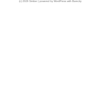
(c) 2026 Simber | powered by
WordPress
with
Barecity