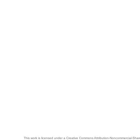
This work is licensed under a
Creative Commons Attribution-Noncommercial-Share