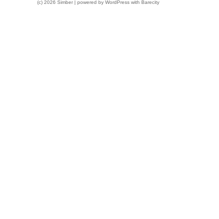
(c) 2026 Simber | powered by
WordPress
with
Barecity