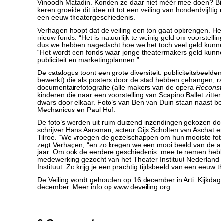
Vinoodh Matadin. Konden ze daar niet méér mee doen? Bi
keren groeide dit idee uit tot een veiling van honderdvijftig 
een eeuw theatergeschiedenis.
Verhagen hoopt dat de veiling een ton gaat opbrengen. He
nieuw fonds. “Het is natuurlijk te weinig geld om voorstell
dus we hebben nagedacht hoe we het toch veel geld kunn
“Het wordt een fonds waar jonge theatermakers geld kun
publiciteit en marketingplannen.”
De catalogus toont een grote diversiteit: publiciteitsbeeld
bewerkt) die als posters door de stad hebben gehangen, r
documentairefotografie (alle makers van de opera
Reconst
kinderen die naar een voorstelling van Scapino Ballet zitten
dwars door elkaar. Foto’s van Ben van Duin staan naast be
Mechanicus en Paul Huf.
De foto’s werden uit ruim duizend inzendingen gekozen do
schrijver Hans Aarsman, acteur Gijs Scholten van Aschat e
Tilroe. “We vroegen de gezelschappen om hun mooiste foto
zegt Verhagen, “en zo kregen we een mooi beeld van de af
jaar. Om ook de eerdere geschiedenis mee te nemen he
medewerking gezocht van het Theater Instituut Nederland 
Instituut. Zo krijg je een prachtig tijdsbeeld van een eeuw t
De Veiling wordt gehouden op 16 december in Arti. Kijkda
december. Meer info op
www.deveiling.org