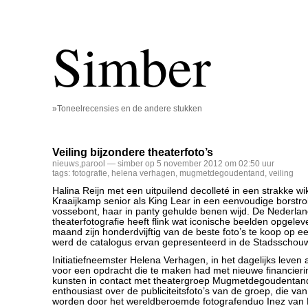
Simber
»Toneelrecensies en de andere stukken
Veiling bijzondere theaterfoto’s
nieuws
,
parool
— simber op 5 november 2012 om 02:50 uur
tags:
fotografie
,
helena verhagen
,
mugmetdegoudentand
,
veiling
Halina Reijn met een uitpuilend decolleté in een strakke wi
Kraaijkamp senior als King Lear in een eenvoudige borstro
vossebont, haar in panty gehulde benen wijd. De Nederla
theaterfotografie heeft flink wat iconische beelden opgele
maand zijn honderdvijftig van de beste foto’s te koop op ee
werd de catalogus ervan gepresenteerd in de Stadsschou
Initiatiefneemster Helena Verhagen, in het dagelijks leve
voor een opdracht die te maken had met nieuwe financier
kunsten in contact met theatergroep Mugmetdegoudentand
enthousiast over de publiciteitsfoto’s van de groep, die v
worden door het wereldberoemde fotografenduo Inez va