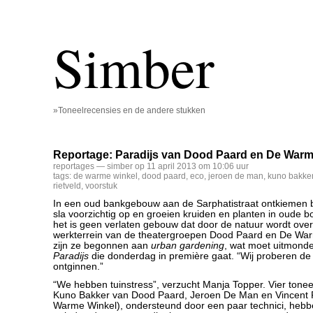
Simber
»Toneelrecensies en de andere stukken
Reportage: Paradijs van Dood Paard en De Warm
reportages
— simber op 11 april 2013 om 10:06 uur
tags:
de warme winkel
,
dood paard
,
eco
,
jeroen de man
,
kuno bakke
rietveld
,
voorstuk
In een oud bankgebouw aan de Sarphatistraat ontkiemen 
sla voorzichtig op en groeien kruiden en planten in oude 
het is geen verlaten gebouw dat door de natuur wordt ov
werkterrein van de theatergroepen Dood Paard en De Wa
zijn ze begonnen aan
urban gardening
, wat moet uitmonde
Paradijs
die donderdag in première gaat. “Wij proberen de
ontginnen.”
“We hebben tuinstress”, verzucht Manja Topper. Vier tonee
Kuno Bakker van Dood Paard, Jeroen De Man en Vincent 
Warme Winkel), ondersteund door een paar technici, heb