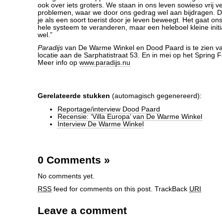
ook over iets groters. We staan in ons leven sowieso vrij ver
problemen, waar we door ons gedrag wel aan bijdragen. Da
je als een soort toerist door je leven beweegt. Het gaat on
hele systeem te veranderen, maar een heleboel kleine initia
wel.”
Paradijs
van De Warme Winkel en Dood Paard is te zien va
locatie aan de Sarphatistraat 53. En in mei op het Spring Fe
Meer info op
www.paradijs.nu
Gerelateerde stukken
(automagisch gegenereerd):
Reportage/interview Dood Paard
Recensie: ‘Villa Europa’ van De Warme Winkel
Interview De Warme Winkel
0 Comments
»
No comments yet.
RSS
feed for comments on this post.
TrackBack
URI
Leave a comment