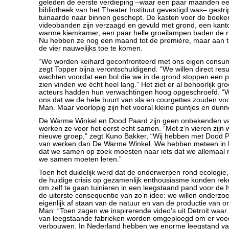
geleden de eerste verdieping –waar een paar maanden ee
bibliotheek van het Theater Instituut gevestigd was– gestrip
tuinaarde naar binnen geschept. De kasten voor de boeke
videobanden zijn verzaagd en gevuld met grond, een kantoor
warme kiemkamer, een paar helle groeilampen baden de rui
Nu hebben ze nog een maand tot de première, maar aan t
de vier nauwelijks toe te komen.
“We worden keihard geconfronteerd met ons eigen consu
zegt Topper bijna verontschuldigend. “We willen direct res
wachten voordat een bol die we in de grond stoppen een p
zien vinden we écht heel lang.” Het ziet er al behoorlijk gr
acteurs hadden hun verwachtingen hoog opgeschroefd. “W
ons dat we de hele buurt van sla en courgettes zouden voo
Man. Maar voorlopig zijn het vooral kleine puntjes en dun
De Warme Winkel en Dood Paard zijn geen onbekenden va
werken ze voor het eerst echt samen. “Met z’n vieren zijn 
nieuwe groep,” zegt Kuno Bakker, “Wij hebben met Dood 
van werken dan De Warme Winkel. We hebben meteen in 
dat we samen op zoek moesten naar iets dat we allemaal n
we samen moeten leren.”
Toen het duidelijk werd dat de onderwerpen rond ecologi
de huidige crisis op gezamenlijk enthousiasme konden rek
om zelf te gaan tuinieren in een leegstaand pand voor de h
de uiterste consequentie van zo’n idee: we willen onderzo
eigenlijk af staan van de natuur en van de productie van o
Man: “Toen zagen we inspirerende video’s uit Detroit waar
van leegstaande fabrieken worden omgeploegd om er voe
verbouwen. In Nederland hebben we enorme leegstand va