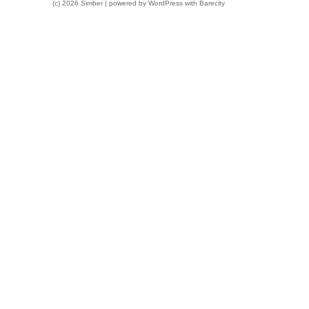
(c) 2026 Simber | powered by
WordPress
with
Barecity