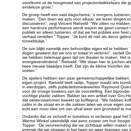
voortkomt uit de hoogmoed van projectontwikkelaars die g
eindeloze groei.”
De groep heeft een vast dagschema: ’s morgens tuinieren,
maken. “Dan doen we acts voor elkaar, we lezen dingen v
discussiëren”, zegt Vincent Rietveld. “We zitten nu midden 
een hardcore performance wordt waarin we geen contact
publiek en alleen tuinieren, of dat we het publiek ene heel
verhaal vertellen.” Topper: “Je kunt dit niet als decor gebr
toneelstukje.”
De tuin blijkt namelijk een behoorlijke eigen wil te hebben. “
dagen geweest dat we ons er totaal in verloren”, vertelt 
we hebben helemaal geen tijd om theater te maken. Het is
energieverslindend.” Rietveld: “We staan hier te juichen 
twee nieuwe blaadjes heeft. Dat zijn de kleine triomfen di
voelen.”
De spelers hebben een paar gemeenschappelijke bakken,
eigen project. Rietveld teelt radijs, Topper maakt iets kuns
in eierdopjes, zelfs publiciteitsmedewerker Raymond Querid
voor de vroege boekers van de voorstelling. Een bijzonder 
vochtige plastic zakken. Bakker las een artikel over Gro-Hol
dat oesterzwammen kweekt op koffieprut. “We hebben koff
cafés in de straat en in die zakken telen we onze eigen z
echt een mooi idee om van afval weer een grondstof te ma
Ondanks dat ze zichzelf er tomeloos in verliezen gaat he
Warme Winkel uiteindelijk niet eens zozeer om hun hoogst 
Topper: “De vervreemding die we zichtbaar willen maken 
energie die we stoppen in het heen en weer brengen van a