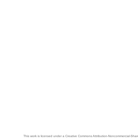
This work is licensed under a
Creative Commons Attribution-Noncommercial-Share