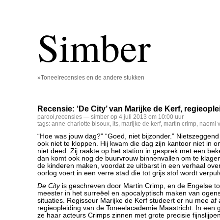
Simber
»Toneelrecensies en de andere stukken
Recensie: ‘De City’ van Marijke de Kerf, regieople
parool
,
recensies
— simber op 4 juli 2013 om 10:00 uur
tags:
anne-charlotte bisoux
,
its
,
marijke de kerf
,
martin crimp
,
naomi v
“Hoe was jouw dag?” “Goed, niet bijzonder.” Nietszeggend di
ook niet te kloppen. Hij kwam die dag zijn kantoor niet in o
niet deed. Zij raakte op het station in gesprek met een bek
dan komt ook nog de buurvrouw binnenvallen om te klagen
de kinderen maken, voordat ze uitbarst in een verhaal ove
oorlog voert in een verre stad die tot grijs stof wordt verpul
De City
is geschreven door Martin Crimp, en de Engelse ton
meester in het surreëel en apocalyptisch maken van ogensc
situaties. Regisseur Marijke de Kerf studeert er nu mee af
regieopleiding van de Toneelacademie Maastricht. In een g
ze haar acteurs Crimps zinnen met grote precisie fijnslijp