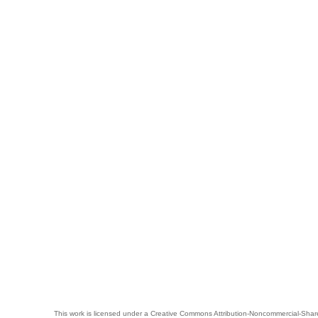
This work is licensed under a
Creative Commons Attribution-Noncommercial-Share