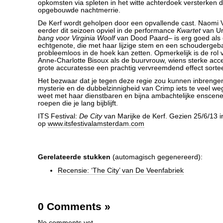
opkomsten via spleten in het witte achterdoek versterken
opgebouwde nachtmerrie.
De Kerf wordt geholpen door een opvallende cast. Naomi V
eerder dit seizoen opviel in de performance
Kwartet
van Ur
bang voor Virginia Woolf
van Dood Paard– is erg goed als
echtgenote, die met haar lijzige stem en een schouderge
probleemloos in de hoek kan zetten. Opmerkelijk is de rol
Anne-Charlotte Bisoux als de buurvrouw, wiens sterke acc
grote accuratesse een prachtig vervreemdend effect sortee
Het bezwaar dat je tegen deze regie zou kunnen inbrengen
mysterie en de dubbelzinnigheid van Crimp iets te veel we
weet met haar dienstbaren en bijna ambachtelijke enscene
roepen die je lang bijblijft.
ITS Festival:
De City
van Marijke de Kerf. Gezien 25/6/13 in
op
www.itsfestivalamsterdam.com
Gerelateerde stukken
(automagisch gegenereerd):
Recensie: ‘The City’ van De Veenfabriek
0 Comments
»
No comments yet.