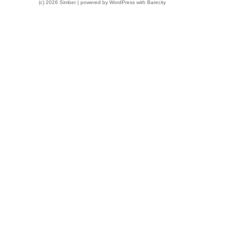
(c) 2026 Simber | powered by
WordPress
with
Barecity