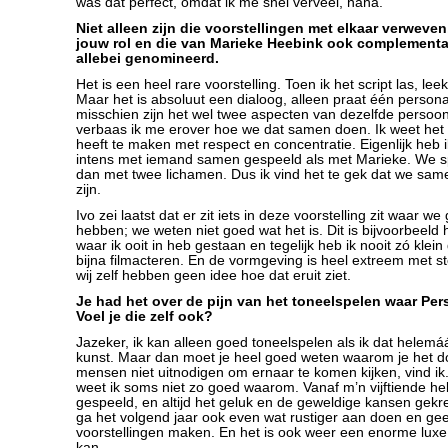
was dat perfect, omdat ik me snel verveel, haha.
Niet alleen zijn die voorstellingen met elkaar verweven
jouw rol en die van Marieke Heebink ook complementair
allebei genomineerd.
Het is een heel rare voorstelling. Toen ik het script las, l
Maar het is absoluut een dialoog, alleen praat één persona
misschien zijn het wel twee aspecten van dezelfde persoo
verbaas ik me erover hoe we dat samen doen. Ik weet het o
heeft te maken met respect en concentratie. Eigenlijk heb i
intens met iemand samen gespeeld als met Marieke. We s
dan met twee lichamen. Dus ik vind het te gek dat we sa
zijn.
Ivo zei laatst dat er zit iets in deze voorstelling zit waar w
hebben; we weten niet goed wat het is. Dit is bijvoorbeeld 
waar ik ooit in heb gestaan en tegelijk heb ik nooit zó klein
bijna filmacteren. En de vormgeving is heel extreem met s
wij zelf hebben geen idee hoe dat eruit ziet.
Je had het over de pijn van het toneelspelen waar Per
Voel je die zelf ook?
Jazeker, ik kan alleen goed toneelspelen als ik dat helemáá
kunst. Maar dan moet je heel goed weten waarom je het do
mensen niet uitnodigen om ernaar te komen kijken, vind ik
weet ik soms niet zo goed waarom. Vanaf m’n vijftiende he
gespeeld, en altijd het geluk en de geweldige kansen gekre
ga het volgend jaar ook even wat rustiger aan doen en ge
voorstellingen maken. En het is ook weer een enorme luxe 
kan.