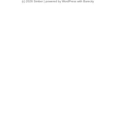
(c) 2026 Simber | powered by
WordPress
with
Barecity