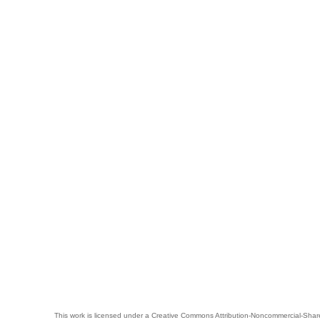
This work is licensed under a
Creative Commons Attribution-Noncommercial-Share