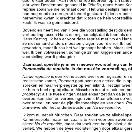
door elkaar deden. Aan het eind liep iedereen op z’n tandvl
jaar weer Desdemona gespeeld in
Othello
, naast Hans Kest
reprise zoals we die normaal doen. Het was destijds mijn eer
had nog nooit op een groot toneel gestaan. Tijdens repetit
herneming kwam ik erachter dat ik toen de hele voorstelling
keek. Ik was zó geïntimideerd.
Bovendien heeft Ivo van Hove die voorstelling destijds ge
verhouding tussen Hans en mij, namelijk dat ik toen als d
Hans Kesting. Ik heb er voor deze reprise met Ivo en Han
ze niet iemand anders moesten vragen voor die rol. Ik ha
gevonden, maar ik zou het wel gesnapt hebben. Maar uitein
wel. Ik ben volwassener, sommige zinnen krijgen een ande
voorstelling wordt gelaagder.
Daarnaast speelde je in een nieuwe voorstelling van I
Persona/Na de repetitie
. Is dat nou één voorstelling, o
Na de repetitie
is een kleine scène over een regisseur en e
realistische kamer,
Persona
gaat over een actrice die is 
spreken en haar verpleegster op een eiland. Het zijn twee 
ze horen heel erg bij elkaar. Misschien is dat is ook een b
prophecy
: als je twee dingen naast elkaar zet dan ga je vanz
overeenkomsten en verbindingen zien. Maar allebei de voo
over toneel, en over de pijn die toneelspelen kan doen.
Pe
binnenwereld, het onderbewuste van
Na de repetitie
.
Ik kom nu net uit München. Daar zouden we ze allebei spel
Kammerspiele, maar hun zaal is te klein voor ons zwemba
alleen
Na de repetitie
, maar dat voelt een beetje alsof je d
vertelt. We hebben de twee voorstellingen door elkaar ger