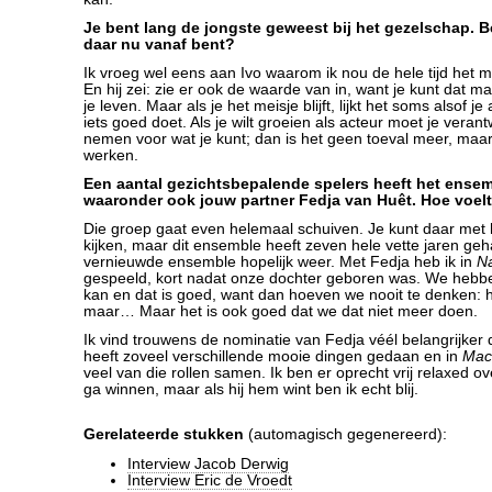
Je bent lang de jongste geweest bij het gezelschap. Ben
daar nu vanaf bent?
Ik vroeg wel eens aan Ivo waarom ik nou de hele tijd het 
En hij zei: zie er ook de waarde van in, want je kunt dat m
je leven. Maar als je het meisje blijft, lijkt het soms alsof j
iets goed doet. Als je wilt groeien als acteur moet je veran
nemen voor wat je kunt; dan is het geen toeval meer, ma
werken.
Een aantal gezichtsbepalende spelers heeft het ensem
waaronder ook jouw partner Fedja van Huêt. Hoe voelt
Die groep gaat even helemaal schuiven. Je kunt daar met 
kijken, maar dit ensemble heeft zeven hele vette jaren ge
vernieuwde ensemble hopelijk weer. Met Fedja heb ik in
N
gespeeld, kort nadat onze dochter geboren was. We hebb
kan en dat is goed, want dan hoeven we nooit te denken:
maar… Maar het is ook goed dat we dat niet meer doen.
Ik vind trouwens de nominatie van Fedja véél belangrijker 
heeft zoveel verschillende mooie dingen gedaan en in
Mac
veel van die rollen samen. Ik ben er oprecht vrij relaxed over
ga winnen, maar als hij hem wint ben ik echt blij.
Gerelateerde stukken
(automagisch gegenereerd):
Interview Jacob Derwig
Interview Eric de Vroedt