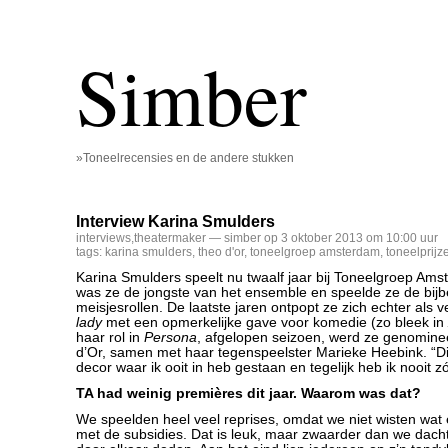
Simber
»Toneelrecensies en de andere stukken
Interview Karina Smulders
interviews
,
theatermaker
— simber op 3 oktober 2013 om 10:00 uur
tags:
karina smulders
,
theo d'or
,
toneelgroep amsterdam
,
toneelprijz
Karina Smulders speelt nu twaalf jaar bij Toneelgroep Am
was ze de jongste van het ensemble en speelde ze de bij
meisjesrollen. De laatste jaren ontpopt ze zich echter als v
lady
met een opmerkelijke gave voor komedie (zo bleek in
haar rol in
Persona
, afgelopen seizoen, werd ze genomine
d’Or, samen met haar tegenspeelster Marieke Heebink. “Dit
decor waar ik ooit in heb gestaan en tegelijk heb ik nooit z
TA had weinig premières dit jaar. Waarom was dat?
We speelden heel veel reprises, omdat we niet wisten wat
met de subsidies. Dat is leuk, maar zwaarder dan we dach