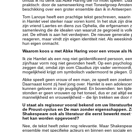
omdat ik nu denk dat Abke Haring die rol moet spelen. Daa
praktisch: door de samenwerking met Toneelgroep Amster
beschikking over een groter ensemble dan ik in Antwerpen
Tom Lanoye heeft een prachtige tekst geschreven, waarin h
in
Hamlet
veel sterker naar voren komt. In het stuk zijn dri
zijn vriend Laertes en diens zus Ophelia, die erfgenamen z
samenleving die de idealen van waaruit ze gegroeid is voll
zet. De ethiek is aan het verdwijnen. De nieuwe generatie 
reageren, maar vindt zijn eigen identiteit niet. Als weeski
hun eigen onmacht.
Waarom koos u met Abke Haring voor een vrouw als H
Ik zie Hamlet als een nog niet geïdentificeerd persoon, ee
zijn/haar vorm nog niet gevonden heeft. Op een psycholog
zeggen dat, omdat zijn oom Claudius zijn vader vermoordt,
mogelijkheid krijgt om symbolisch vadermoord te plegen. 
Abke speelt geen vrouw of een man, ze speelt een zoeke
Daarnaast komt zij heel jong over. Hamlet is een adolesce
kunnen geloven in zijn jeugdigheid. En bovendien: ten tij
stonden er geen vrouwen op het toneel, dus er zat altijd e
mannelijkheid en vrouwelijkheid – die lijn trekken we door
U staat als regisseur vooral bekend om uw literatuurb
de Proust-cyclus en De man zonder eigenschappen. Zi
Shakespeare ook als literatuur die eerst bewerkt moe
het kan worden opgevoerd?
Nee, de tekst heeft zeker nog relevantie. Maar Shakespea
ensemble met specifieke acteurs en binnen een sociale en a