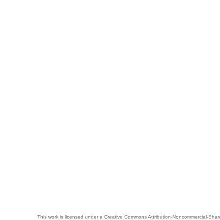
This work is licensed under a
Creative Commons Attribution-Noncommercial-Share