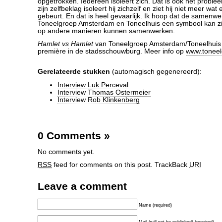
opgetrokken. Iedereen isoleert zich. Dat is ook het proble
zijn zelfbeklag isoleert hij zichzelf en ziet hij niet meer w
gebeurt. En dat is heel gevaarlijk. Ik hoop dat de samenwe
Toneelgroep Amsterdam en Toneelhuis een symbool kan zi
op andere manieren kunnen samenwerken.
Hamlet vs Hamlet
van Toneelgroep Amsterdam/Toneelhuis 
première in de stadsschouwburg. Meer info op
www.toneel
Gerelateerde stukken
(automagisch gegenereerd):
Interview Luk Perceval
Interview Thomas Ostermeier
Interview Rob Klinkenberg
0 Comments
»
No comments yet.
RSS
feed for comments on this post.
TrackBack
URI
Leave a comment
Name (required)