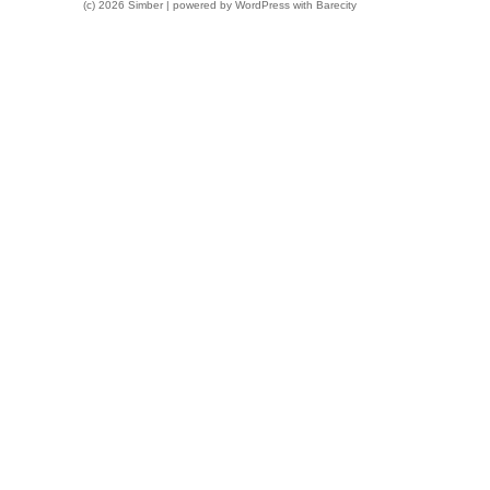
(c) 2026 Simber | powered by
WordPress
with
Barecity