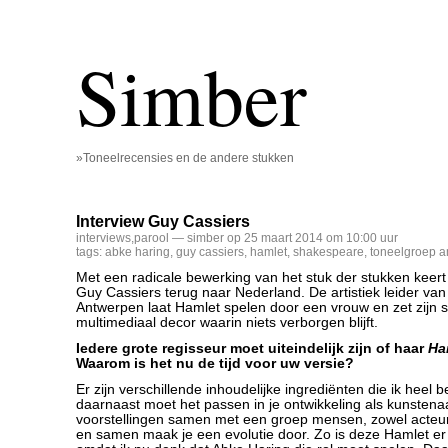
Simber
»Toneelrecensies en de andere stukken
Interview Guy Cassiers
interviews
,
parool
— simber op 25 maart 2014 om 10:00 uur
tags:
abke haring
,
guy cassiers
,
hamlet
,
shakespeare
,
toneelgroep 
Met een radicale bewerking van het stuk der stukken keert
Guy Cassiers terug naar Nederland. De artistiek leider van
Antwerpen laat Hamlet spelen door een vrouw en zet zijn s
multimediaal decor waarin niets verborgen blijft.
Iedere grote regisseur moet uiteindelijk zijn of haar
Ha
Waarom is het nu de tijd voor uw versie?
Er zijn verschillende inhoudelijke ingrediënten die ik heel b
daarnaast moet het passen in je ontwikkeling als kunstena
voorstellingen samen met een groep mensen, zowel acteu
en samen maak je een evolutie door. Zo is deze Hamlet e