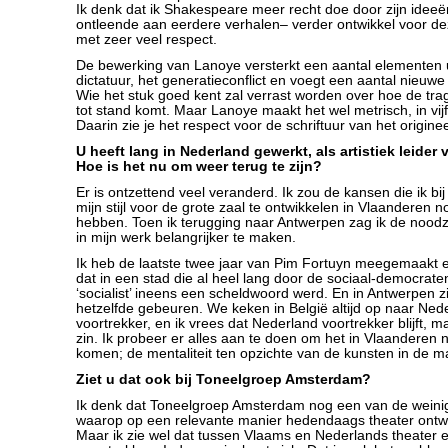
Ik denk dat ik Shakespeare meer recht doe door zijn ideeë
ontleende aan eerdere verhalen– verder ontwikkel voor deze
met zeer veel respect.
De bewerking van Lanoye versterkt een aantal elementen 
dictatuur, het generatieconflict en voegt een aantal nieuwe
Wie het stuk goed kent zal verrast worden over hoe de tra
tot stand komt. Maar Lanoye maakt het wel metrisch, in vij
Daarin zie je het respect voor de schriftuur van het originee
U heeft lang in Nederland gewerkt, als artistiek leider 
Hoe is het nu om weer terug te zijn?
Er is ontzettend veel veranderd. Ik zou de kansen die ik bi
mijn stijl voor de grote zaal te ontwikkelen in Vlaanderen 
hebben. Toen ik terugging naar Antwerpen zag ik de noodz
in mijn werk belangrijker te maken.
Ik heb de laatste twee jaar van Pim Fortuyn meegemaakt
dat in een stad die al heel lang door de sociaal-democrat
‘socialist’ ineens een scheldwoord werd. En in Antwerpen zi
hetzelfde gebeuren. We keken in België altijd op naar Ned
voortrekker, en ik vrees dat Nederland voortrekker blijft, 
zin. Ik probeer er alles aan te doen om het in Vlaanderen ni
komen; de mentaliteit ten opzichte van de kunsten in de m
Ziet u dat ook bij Toneelgroep Amsterdam?
Ik denk dat Toneelgroep Amsterdam nog een van de weinig
waarop op een relevante manier hedendaags theater ontw
Maar ik zie wel dat tussen Vlaams en Nederlands theater 