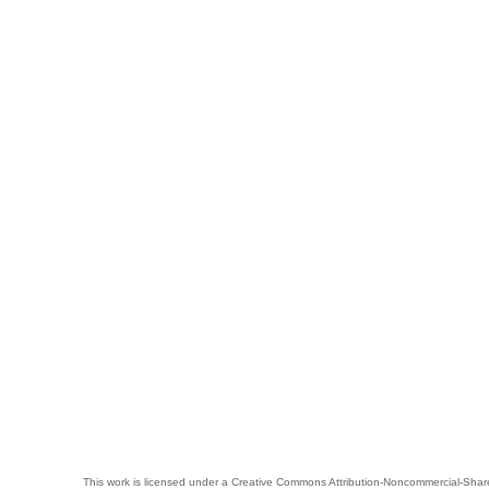
This work is licensed under a
Creative Commons Attribution-Noncommercial-Share