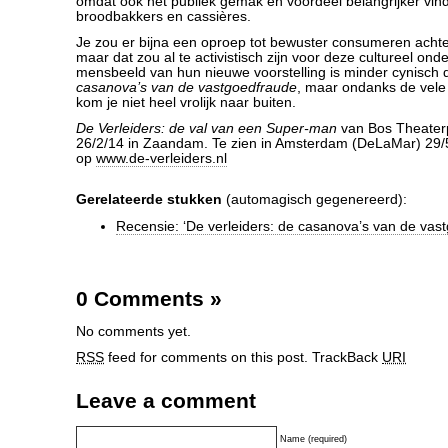
omdat ook het publiek gemak en voordeel belangrijker vin
broodbakkers en cassières.
Je zou er bijna een oproep tot bewuster consumeren acht
maar dat zou al te activistisch zijn voor deze cultureel on
mensbeeld van hun nieuwe voorstelling is minder cynisch 
casanova’s van de vastgoedfraude
, maar ondanks de vel
kom je niet heel vrolijk naar buiten.
De Verleiders: de val van een Super-man
van Bos Theaterp
26/2/14 in Zaandam. Te zien in Amsterdam (DeLaMar) 29/5
op
www.de-verleiders.nl
Gerelateerde stukken
(automagisch gegenereerd):
Recensie: ‘De verleiders: de casanova’s van de vas
0 Comments
»
No comments yet.
RSS
feed for comments on this post.
TrackBack
URI
Leave a comment
Name (required)