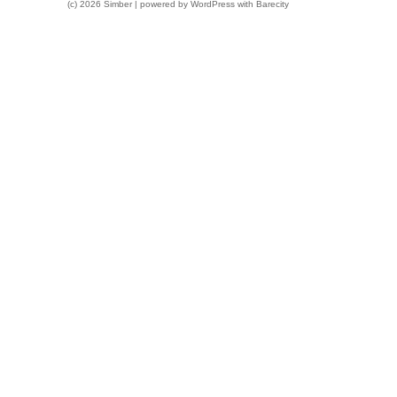
(c) 2026 Simber | powered by
WordPress
with
Barecity