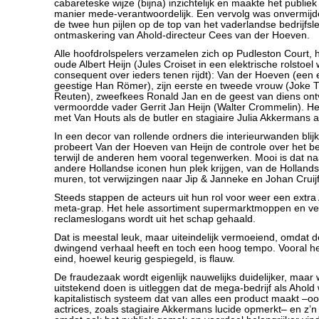
cabareteske wijze (bijna) inzichtelijk en maakte het publi
manier mede-verantwoordelijk. Een vervolg was onvermijdeli
de twee hun pijlen op de top van het vaderlandse bedrijfsl
ontmaskering van Ahold-directeur Cees van der Hoeven.
Alle hoofdrolspelers verzamelen zich op Pudleston Court, 
oude Albert Heijn (Jules Croiset in een elektrische rolstoel
consequent over ieders tenen rijdt): Van der Hoeven (een e
geestige Han Römer), zijn eerste en tweede vrouw (Joke 
Reuten), zweefkees Ronald Jan en de geest van diens on
vermoordde vader Gerrit Jan Heijn (Walter Crommelin). Het 
met Van Houts als de butler en stagiaire Julia Akkermans al
In een decor van rollende ordners die interieurwanden blij
probeert Van der Hoeven van Heijn de controle over het bedr
terwijl de anderen hem vooral tegenwerken. Mooi is dat naa
andere Hollandse iconen hun plek krijgen, van de Holland
muren, tot verwijzingen naar Jip & Janneke en Johan Cruijf
Steeds stappen de acteurs uit hun rol voor weer een extra
meta-grap. Het hele assortiment supermarktmoppen en ve
reclameslogans wordt uit het schap gehaald.
Dat is meestal leuk, maar uiteindelijk vermoeiend, omdat d
dwingend verhaal heeft en toch een hoog tempo. Vooral 
eind, hoewel keurig gespiegeld, is flauw.
De fraudezaak wordt eigenlijk nauwelijks duidelijker, maar 
uitstekend doen is uitleggen dat de mega-bedrijf als Ahold 
kapitalistisch systeem dat van alles een product maakt –o
actrices, zoals stagiaire Akkermans lucide opmerkt– en z’