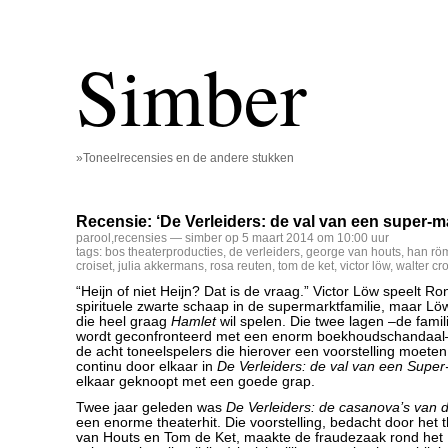
Simber
»Toneelrecensies en de andere stukken
Recensie: ‘De Verleiders: de val van een super-m
parool
,
recensies
— simber op 5 maart 2014 om 10:00 uur
tags:
bos theaterproducties
,
de verleiders
,
george van houts
,
han rö
croiset
,
julia akkermans
,
rosa reuten
,
tom de ket
,
victor löw
,
walter c
“Heijn of niet Heijn? Dat is de vraag.” Victor Löw speelt Ro
spirituele zwarte schaap in de supermarktfamilie, maar Löw
die heel graag
Hamlet
wil spelen. Die twee lagen –de famili
wordt geconfronteerd met een enorm boekhoudschandaal– 
de acht toneelspelers die hierover een voorstelling moet
continu door elkaar in
De Verleiders: de val van een Supe
elkaar geknoopt met een goede grap.
Twee jaar geleden was
De Verleiders: de casanova’s van 
een enorme theaterhit. Die voorstelling, bedacht door het
van Houts en Tom de Ket, maakte de fraudezaak rond het