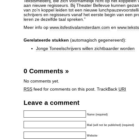
Tekstsmederij, die zich voornamelijk richt op het koppelen 
aan nieuwe regisseurs. Bij Theater Bellevue kunnen gezamen
van zo’n koppel leiden tot een nieuwe lunchpauzevoorstelli
schrijvers en regisseurs vanaf het eerste begin van een 
leren ze dezelfde taal spreken.”
Meer info op
www.itsfestivalamsterdam.com
en
www.teksts
Gerelateerde stukken
(automagisch gegenereerd):
Jonge Toneelschrijvers willen zichtbaarder worden
0 Comments
»
No comments yet.
RSS
feed for comments on this post.
TrackBack
URI
Leave a comment
Name (required)
Mail (will not be published) (required)
Website