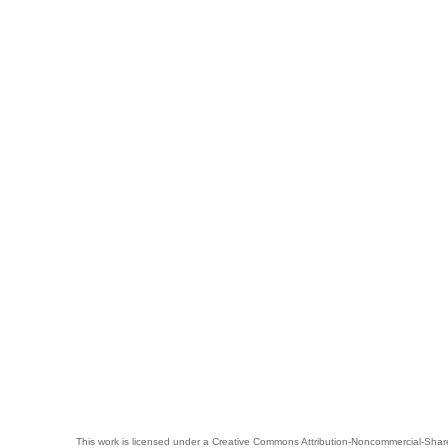
This work is licensed under a
Creative Commons Attribution-Noncommercial-Share