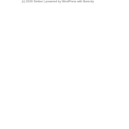
(c) 2026 Simber | powered by
WordPress
with
Barecity