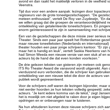
avond en dan raakt het makkelijk verloren in de veelheid van
Veenstra.
Tijd dus voor een andere aanpak: lezingen door topacteurs
regisseurs van de grote toneelgezelschappen. “De gezel
meteen enthousiast”, vertelt De Roy van Zuydewijn, “En dat
we willen graag dat die groepen de verantwoordelijkheid 
ontwikkeling van getalenteerde toneelschrijvers. En jongere
enorm geïnteresseerd te zijn in samenwerking met schrijve
Een van de gezelschappen die deze missie zeer serieus n
Theater. Sinds een paar jaar speelt het Rotterdamse geze
maar nieuwe toneelteksten (Nederlands en internationaal) 
theater houden een paar jonge schrijvers kantoor. “Er zijn 
maar het is handig en leuk”, vertelt Saskia Heerkens van 
had Simon Weeda een nieuwe versie van een stuk af en w
acteurs bij de hand die dat even konden voorlezen.”
De drie gelezen teksten van gisteren zijn meteen ook gen
ITS Ro Theater Award die vanavond wordt uitgereikt. Aan di
vierduizend euro verbonden, die de schrijver kan gebruike
ontwikkeling van een nieuwe tekst die door de acteurs van
publiek wordt gepresenteerd.
Voor de schrijvers zelf waren de lezingen bijzonder, maar
niet eerder hoorden ze hun teksten volledig gespeeld, zeke
acteurs. “Je kent iedere komma van de tekst,” zegt Janse
het is moeilijk om niet afgeleid te raken door je eigen bijg
opdringen en er onbevangen naar te luisteren.
Na hun afstuderen kunnen deze nieuwe schrijvers zich aa