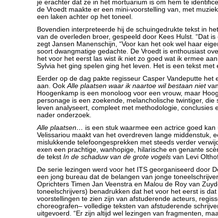
je erachter dat ze in het mortuarium is om hem te identific
de Vroedt maakte er een mini-voorstelling van, met muziek 
een laken achter op het toneel.
Bovendien interpreteerde hij de schuingedrukte tekst in het
van de overleden broer, gespeeld door Kees Hulst. “Dat is
zegt Jansen Manenschijn, “Voor kan het ook wel haar eige
soort dwangmatige gedachte. De Vroedt is enthousiast over
het voor het eerst las wist ik niet zo goed wat ik ermee a
Sylvia het ging spelen ging het leven. Het is een tekst met
Eerder op de dag pakte regisseur Casper Vandeputte het 
aan. Ook
Alle plaatsen waar ik naartoe wil bestaan niet
van
Hoogenkamp is een monoloog voor een vrouw, maar Ho
personage is een zoekende, melancholische twintiger, die
leven analyseert, compleet met methodologie, conclusies 
nader onderzoek.
Alle plaatsen…
is een stuk waarmee een actrice goed kan
Velissariou maakt van het overdreven lange middenstuk, e
mislukkende telefoongesprekken met steeds verder verwij
exen een prachtige, wanhopige, hilarische en genante sc
de tekst
In de schaduw van de grote vogels
van Levi Oltho
De serie lezingen werd voor het ITS georganiseerd door D
een jong bureau dat de belangen van jonge toneelschrijver
Oprichters Timen Jan Veenstra en Malou de Roy van Zuyde
toneelschrijvers) benadrukken dat het voor het eerst is da
voorstellingen te zien zijn van afstuderende acteurs, regis
choreografen– volledige teksten van afstuderende schrijv
uitgevoerd. “Er zijn altijd wel lezingen van fragmenten, maa