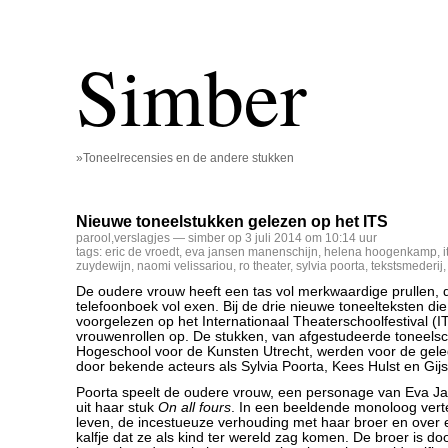
Simber
»Toneelrecensies en de andere stukken
Nieuwe toneelstukken gelezen op het ITS
parool
,
verslagjes
— simber op 3 juli 2014 om 10:14 uur
tags:
eric de vroedt
,
eva jansen manenschijn
,
helena hoogenkamp
,
i
zuydewijn
,
naomi velissariou
,
ro theater
,
sylvia poorta
,
tekstsmederij
De oudere vrouw heeft een tas vol merkwaardige prullen, 
telefoonboek vol exen. Bij de drie nieuwe toneelteksten di
voorgelezen op het Internationaal Theaterschoolfestival (I
vrouwenrollen op. De stukken, van afgestudeerde toneelsc
Hogeschool voor de Kunsten Utrecht, werden voor de gel
door bekende acteurs als Sylvia Poorta, Kees Hulst en Gij
Poorta speelt de oudere vrouw, een personage van Eva J
uit haar stuk
On all fours
. In een beeldende monoloog verte
leven, de incestueuze verhouding met haar broer en ove
kalfje dat ze als kind ter wereld zag komen. De broer is 