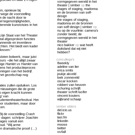
vormgegeven wereld in het
theater | simber
op
the
stages of staging, madonna
en, opnieuw bij
en de bronnen van self-
wege de voorstelling
design
 de nacht door te
the stages of staging,
eel tegenstrijdigheden,
madonna en de bronnen
erende kunstvisies in het
van self-design | simber
op
nu op de vuurlinie: camera’s
zonder beeld; de
 zijn Staat van het Theater
vormgegeven wereld in het
tal afgesproken functies
theater
annende en inventieve
nico bakker
op
wat heeft
echten. Het biedt een kader
duitsland dat wij niet
lossen.”
hebben?
loten bolwerk, maar juist
concullega's
urs –die het altijd zwaar
8weekly
tige
Hamlet vs Hamlet
van
adeline van lier
dens het productieproces
erica smits
ingen van het bedrijf.
joukje akveld
het gezelschap nog
loek zonneveld
oscar kocken
robbert van heuven
aties zullen opduiken. Los
schuring schrijft
rnieuwingen die de grote
theater schrift lucifer
p eigen kracht kunnen
vincent kouters
g’ van
wijbrand schaap
udententheaterfestival. Het
oor studenten, maar door
simber elders
ken.
del.icio.us
flickr
 Bij de voorstelling
Crash
last.fm
 dagen: schrijver Joachim
linkedin
ages vanuit een
moose
oud. “Wij arme
twitter
n dramatische prooi! (…)
xs4all