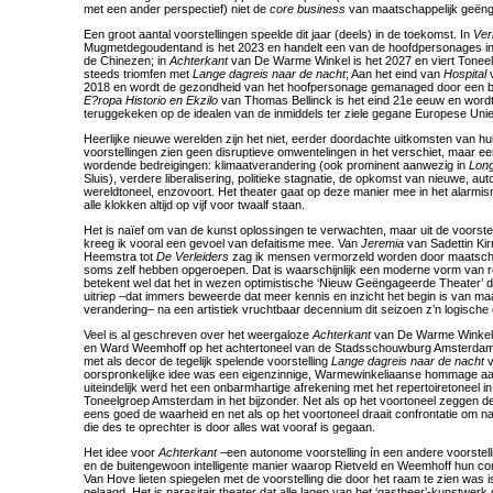
met een ander perspectief) niet de
core business
van maatschappelijk geën
Een groot aantal voorstellingen speelde dit jaar (deels) in de toekomst. In
Ve
Mugmetdegoudentand is het 2023 en handelt een van de hoofdpersonages in 
de Chinezen; in
Achterkant
van De Warme Winkel is het 2027 en viert Tone
steeds triomfen met
Lange dagreis naar de nacht
; Aan het eind van
Hospital
v
2018 en wordt de gezondheid van het hoofpersonage gemanaged door een b
E?ropa Historio en Ekzilo
van Thomas Bellinck is het eind 21e eeuw en word
teruggekeken op de idealen van de inmiddels ter ziele gegane Europese Unie
Heerlijke nieuwe werelden zijn het niet, eerder doordachte uitkomsten van hu
voorstellingen zien geen disruptieve omwentelingen in het verschiet, maar 
wordende bedreigingen: klimaatverandering (ook prominent aanwezig in
Lon
Sluis), verdere liberalisering, politieke stagnatie, de opkomst van nieuwe, a
wereldtoneel, enzovoort. Het theater gaat op deze manier mee in het alarmi
alle klokken altijd op vijf voor twaalf staan.
Het is naïef om van de kunst oplossingen te verwachten, maar uit de voorstel
kreeg ik vooral een gevoel van defaitisme mee. Van
Jeremia
van Sadettin Kir
Heemstra tot
De Verleiders
zag ik mensen vermorzeld worden door maatschap
soms zelf hebben opgeroepen. Dat is waarschijnlijk een moderne vorm van r
betekent wel dat het in wezen optimistische ‘Nieuw Geëngageerde Theater’ da
uitriep –dat immers beweerde dat meer kennis en inzicht het begin is van ma
verandering– na een artistiek vruchtbaar decennium dit seizoen z’n logische 
Veel is al geschreven over het weergaloze
Achterkant
van De Warme Winkel, 
en Ward Weemhoff op het achtertoneel van de Stadsschouwburg Amsterdam 
met als decor de tegelijk spelende voorstelling
Lange dagreis naar de nacht
v
oorspronkelijke idee was een eigenzinnige, Warmewinkeliaanse hommage aa
uiteindelijk werd het een onbarmhartige afrekening met het repertoiretoneel i
Toneelgroep Amsterdam in het bijzonder. Net als op het voortoneel zeggen d
eens goed de waarheid en net als op het voortoneel draait confrontatie om na
die des te oprechter is door alles wat vooraf is gegaan.
Het idee voor
Achterkant
–een autonome voorstelling ín een andere voorstelli
en de buitengewoon intelligente manier waarop Rietveld en Weemhoff hun c
Van Hove lieten spiegelen met de voorstelling die door het raam te zien was
gelaagd. Het is parasitair theater dat alle lagen van het ‘gastheer’-kunstwerk