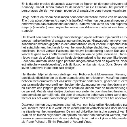
En is dat niet precies de attitude waarmee de figuren uit de repertoirevoorst
Kennedy –vanaf Hedda Gabler tot de kinderen uit
De Pelikaan
– het publiek 
personages die zich verzetten tegen de dramatische constructies waarin ze 
Davy Pieters en Naomi Velissariou benaderen hetzelfde thema van de andere
The truth about Kate
en
A tragedy (simplified)
willen hun bestaan zin geven do
onderwerpen aan dramatische schema’s. Kate wil een leven als een superste
tragedy (simplified)
–een mytische versie van Velissariou zelf– wil een leven a
tragedie.
Het levert een aantal prachtige voorstellingen op die relevant zijn omdat ze 
steeds nadrukkelijker dramatisering van het leven. Nieuwsberichten over ve
schandalen worden gegoten in een dramatische en bij voorkeur spectaculai
het establishment; het harde lot van het onschuldige slachtoffer; hoogmoed e
conflicten –Israël versus Palestina; de nieuwe koude oorlog tussen Rusland 
vooral te gaan over conflicterende vertellingen van de gebeurtenissen. Dat i
nieuw, maar de afgelopen jaren heeft die dramatisering het persoonlijke leven
Facebook allemaal onze eigen persona mogen ontwerpen en bijwerken. “Ied
esthetische waardebepaling”, schrijft filosoof en kunstcriticus Boris Groys,
leven samenvat in de term ‘self design’.
Het theater, blijkt uit de voorstellingen van Robbrecht & Moeremans, Pieters,
een ideale discipline om op deze dramatisering te reflecteren. Vanaf het begi
hebben theatermakers het klassieke repertoire onderzocht, gedeconstrueer
postdramatische voorstellingen hebben de uitgangspunten van het drama on
nu zien we een jongere generatie de ontdekte ideeën over de rol en werkin
de wereld. Met als uiteindelijke doel om voorstellen te doen hoe het theater 
een complexe werkelijkheid, die door dramatische schema’s tekort wordt g
theater als het ware: voorstellingen waarin ‘het dramatische’ zelf het onderwe
Daarvoor nemen deze makers afscheid van een belangrijke Nederlandse trad
veel makers zich in hun werk tot de werkelijkheid verhielden was door nadruk
nu situatie van het toneelspelen. De onnadrukkelijke, ironische speelstijl van 
Stan en de talloze regisseurs en spelers die door hen beïnvloed werden, maak
denker en mee-maker van de voorstelling. Deze makers kijken echter eerde
als René Pollesch, Rimini Protokoll of Vegard Vinge.