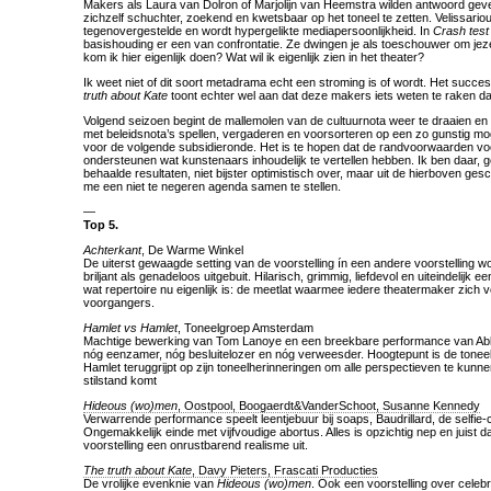
Makers als Laura van Dolron of Marjolijn van Heemstra wilden antwoord gev
zichzelf schuchter, zoekend en kwetsbaar op het toneel te zetten. Velissariou
tegenovergestelde en wordt hypergelikte mediapersoonlijkheid. In
Crash test
basishouding er een van confrontatie. Ze dwingen je als toeschouwer om jezel
kom ik hier eigenlijk doen? Wat wil ik eigenlijk zien in het theater?
Ik weet niet of dit soort metadrama echt een stroming is of wordt. Het suc
truth about Kate
toont echter wel aan dat deze makers iets weten te raken da
Volgend seizoen begint de mallemolen van de cultuurnota weer te draaien en 
met beleidsnota’s spellen, vergaderen en voorsorteren op een zo gunstig mog
voor de volgende subsidieronde. Het is te hopen dat de randvoorwaarden vo
ondersteunen wat kunstenaars inhoudelijk te vertellen hebben. Ik ben daar, g
behaalde resultaten, niet bijster optimistisch over, maar uit de hierboven gesc
me een niet te negeren agenda samen te stellen.
—
Top 5.
Achterkant
, De Warme Winkel
De uiterst gewaagde setting van de voorstelling ín een andere voorstelling
briljant als genadeloos uitgebuit. Hilarisch, grimmig, liefdevol en uiteindelijk 
wat repertoire nu eigenlijk is: de meetlat waarmee iedere theatermaker zich v
voorgangers.
Hamlet vs Hamlet
, Toneelgroep Amsterdam
Machtige bewerking van Tom Lanoye en een breekbare performance van A
nóg eenzamer, nóg besluitelozer en nóg verweesder. Hoogtepunt is de tone
Hamlet teruggrijpt op zijn toneelherinneringen om alle perspectieven te kunne
stilstand komt
Hideous (wo)men
, Oostpool, Boogaerdt&VanderSchoot, Susanne Kennedy
Verwarrende performance speelt leentjebuur bij soaps, Baudrillard, de selfie
Ongemakkelijk einde met vijfvoudige abortus. Alles is opzichtig nep en juist d
voorstelling een onrustbarend realisme uit.
The truth about Kate
, Davy Pieters, Frascati Producties
De vrolijke evenknie van
Hideous (wo)men
. Ook een voorstelling over celebr