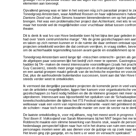
elementen aan toevoegt.
Opvallend genoeg was er later in het seizoen nóg zo’n parasitair project te zi
Toneelgroep Amsterdam, waar Adelheid Roosen en haar wijkbewoners halver
Dantons Dood
van Johan Simons kwamen binnendenderen om op het podium
brengen. Het was een problematischer project dan
Achterkant
, met iets te v
maar het toonde wel de mogelijkheden voor vruchtbaar debat tussen confront
theater.
Dit is denk ik wat Ivo van Hove bedoelde toen hij het bijna tien jaar geleden in
had over ‘sterk centrum/sterke marge’. “Als de grote gezelschappen een aan
en taken op zich nemen kunnen er in de ruimte die daar omheen ontstaat sp
projecten ontwikkeld worden die dat centrum verrijken, in vraag stellen, bev
om de achterhaalde tegenstelling tussen avant-garde en establishment op te 
Toneelgroep Amsterdam werd lange tijd –misschien onterecht– gezien als ges
de afgelopen paar seizoenen lijkt het bedrijf zich meer te openen. Gastregisse
hadden bij TA– maken de meest interessante voorstellingen (zoals het prach
Guy Cassiers), steeds meer jonge regisseurs en dramaturgen lopen mee tij
en een aantal groepen maakt gebruik van de technische expertise en voorzien
Dat, plus de aanhoudende buitenlandse successen, toont aan dat Van Hove 
steeds verder weet te ontwikkelen.
Ik vermoed dat dergelijke parasitaire projecten de komende jaren in veel vari
van de artistieke mogelijkheden, liggen hier kansen voor organisatorische ve
gezelschappen zo hard nodig hebben en die de kleinere groepen niet meer o
uitproberen. Interessant was bijvoorbeeld het opduiken van de ‘Schaduwploe
toneelschoolstudenten die tijdens het ITS Festival nadacht over een ideaal st
weliswaar vaak een vorm van repressieve tolerantie –want niet geïnitieerd d
de scholen– maar toch een waardevolle manier om over de sector na te den
De laatste ontwikkeling is, voor mij althans, nog het meest
work in progress
.
Test Ibsen II
: Volksvijand
van Sarah Moeremans bij het NNT begon het me te
Robbrecht maakte een slimme bewerking van Ibsens stuk, waarin de person
hedendaags perspectief kijken naar hun rol in het drama van ruim een eeuw 
personages moeten weer als aas dienen voor de gulzige vis op zoek naar ee
Het leven ging zijn gangetje, en nu bent u er weer en verwacht spektakel.”