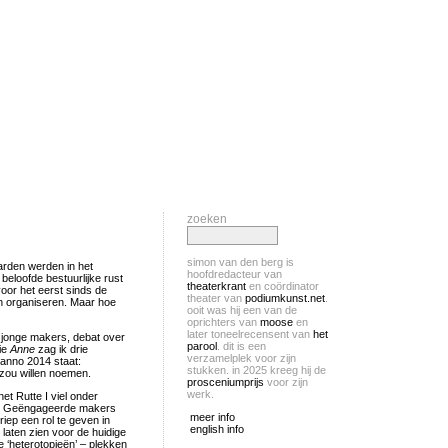
zoeken
simon van den berg is
arden werden in het
hoofdredacteur van
beloofde bestuurlijke rust
theaterkrant
en coördinator
voor het eerst sinds de
theater van
podiumkunst.net
.
an organiseren. Maar hoe
ooit was hij een van de
oprichters van
moose
en
later toneelrecensent van
het
 jonge makers, debat over
parool
. dit is een
ie
Anne
zag ik drie
verzamelplek voor zijn
anno 2014 staat:
stukken. in 2025 kreeg hij de
 zou willen noemen.
prosceniumprijs
voor zijn
werk.
et Rutte I viel onder
en. Geëngageerde makers
meer info
ep een rol te geven in
english info
 laten zien voor de huidige
 ‘heterotopieën’ – plekken