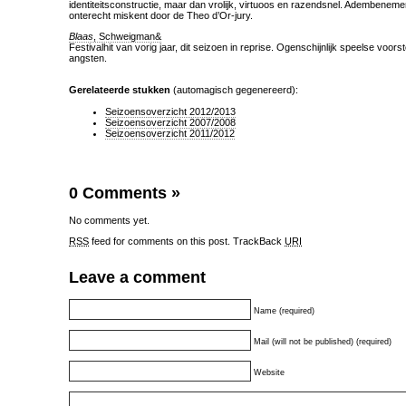
identiteitsconstructie, maar dan vrolijk, virtuoos en razendsnel. Adembenemen
onterecht miskent door de Theo d’Or-jury.
Blaas
, Schweigman&
Festivalhit van vorig jaar, dit seizoen in reprise. Ogenschijnlijk speelse voorst
angsten.
Gerelateerde stukken
(automagisch gegenereerd):
Seizoensoverzicht 2012/2013
Seizoensoverzicht 2007/2008
Seizoensoverzicht 2011/2012
0 Comments
»
No comments yet.
RSS
feed for comments on this post.
TrackBack
URI
Leave a comment
Name (required)
Mail (will not be published) (required)
Website