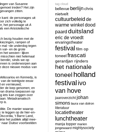
ellingen van Susanne
tag cloud
tegemoet treden? Het zijn
berlijn
chris
bellevue
gevangen zitten.
nietvelt
 kant: de personages uit
cultuurbeleid
de
or zich volledig te
warme winkel
dood
r, het personage uit
A
ls een Aristotelische
duitsland
paard
eric de vroedt
zich bezig houden met de
rkiezingen, rampen of
ervaringstheater
re mal –de underdog tegen
festival
film op
n val– en de grote
en het westen– lijken
frascati
toneel
s misschien niet helemaal
 bereikt, sinds we op
gerardjan rijnders
ereen is onderworpen aan
het nationale
 die deze nieuwe modus van
holland
toneel
 Velissariou en Kennedy, is
festival
n van de twintigste eeuw
ivo
d en vernieuwd;
der de loep genomen; en
van hove
g van drama toepassen op
nog iets kan zeggen over
johan
jaaroverzicht
edaan. Metadramatisch
rp is.
simons
laura van dolron
literatuur
itie. De manier waarop
locatietheater
 te leggen op de hier-en-
Discordia, ’t Barre Land,
lunchtheater
te het publiek altijd mee-
r naar Duitse voorbeelden
manja topper
marien
mightysociety
jongewaard