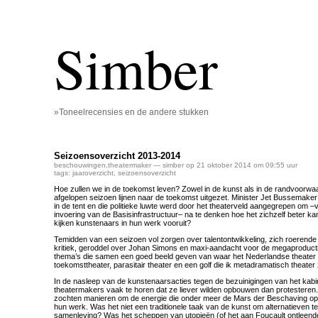
Simber
»Toneelrecensies en de andere stukken
Seizoensoverzicht 2013-2014
beschouwingen
,
theatermaker
— simber op 21 oktober 2014 om 09:55 uur
tags:
jaaroverzicht
,
seizoensoverzicht
Hoe zullen we in de toekomst leven? Zowel in de kunst als in de randvoorwa
afgelopen seizoen lijnen naar de toekomst uitgezet. Minister Jet Bussemaker 
in de tent en die politieke luwte werd door het theaterveld aangegrepen om –
invoering van de Basisinfrastructuur– na te denken hoe het zichzelf beter k
kijken kunstenaars in hun werk vooruit?
Temidden van een seizoen vol zorgen over talentontwikkeling, zich roerende
kritiek, geroddel over Johan Simons en maxi-aandacht voor de megaproduct
thema’s die samen een goed beeld geven van waar het Nederlandse theater 
toekomsttheater, parasitair theater en een golf die ik metadramatisch theater
In de nasleep van de kunstenaarsacties tegen de bezuinigingen van het kabin
theatermakers vaak te horen dat ze liever wilden opbouwen dan protester
zochten manieren om de energie die onder meer de Mars der Beschaving opri
hun werk. Was het niet een traditionele taak van de kunst om alternatieven te
samenleving? Was het scheppen van utopieën (of het aan Foucault ontleende