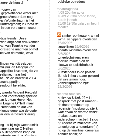
publieke optredens
gageerde kunst?
theateragenda
rmogen
van
4/09
20u the actor
geprivatiseerd water met
10/09
20:30u brabo leone,
elgroep Amsterdam nog
sarah janneh
an Wunderbaum is het
13/09
19:30u gala van het nl
uurtzorgteam; in
Domo de
theater
t in een versleten museum
.
simber op theaterkrant.nl
idige trends. Deze
wim t. schippers overleden
eerder langzaam drukkender
16/6/2026
gen
van Teunkie van der
lange lijnen
15/6/2026
utocratische machten op het
agaath witteman overleden
sme van de media, waar
6/6/2026
toneelschrijvers eren
martine manten en de
lingen van dit seizoen
nieuwe toneelbibliotheek
miziyüz en Marjolijn van
5/6/2026
pelijke krachten, die ze
kunstenaars in de politiek –
ealisme, maar het
‘ik heb in het theater geleerd
t Eric de Vroedt in 2004
dat systemen nooit
atschappelijke
vanzelfsprekend zijn’
eindpunt bereikte.
13/3/2026
waarbij Vincent Rietveld
recente reacties
een voorstelling speelde
kritiek op kritiek #4 – in
an Ivo van Hove. Het
gesprek met joost ramaer –
n Eugene O’Neill, maar
de theaterpodcast
op
n Nederland en dat van
recensie: ‘moskou op sterk
e jonge generatie de oude
water’ van de warme winkel
ar een liefdesverklaring,
shakespeare en
leiderschap: macbeth | sioo
op
recensie: ‘macbeth’ van
ng– is bij mijn weten uniek
toneelgroep amsterdam (hf)
ommentaar op O’Neil en
nu op de vuurlinie: camera’s
 is buitengewoon knap en
zonder beeld; de
 gebruikt en daar z’n eigen