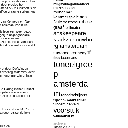
mime
en op de mediacratie door
mugmetdegoudentand
 doet precies het
muziektheater
 Ibsen
of
De Pelikaan
is de
f de vraag te stellen: wat
münchner
non-
kammerspiele
rob de
fictie
ces van Kennedy en
The
oostpool
t helemaal van nu is.
graaf
ro theater
is iedereen weer bezig
shakespeare
elijke uitgangspositie
or de kunsten
stadsschouwbu
ezien de in het verleden
rg amsterdam
hetste ontwikkelingen lijkt
tf
susanne kennedy
theu boermans
toneelgroe
 wordt door DWW even
p
een prachtig statement over
erhoudt met zijn of haar
amsterda
bke Haring maken Hamlet
m
elspelersscène waarin
toneelschrijvers
n zien en daardoor tot
tsjechov
veenfabriek
vincent rietveld
voorstuk
-cultuur en Paul McCarthy.
aardoor straalt de hele
wunderbaum
archieven
ities en
maart 2022
(1)