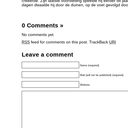
creëerde. Zijn laatste voorstelling speelde hij eerder dit ja
dagen
dwaalde hij door de duinen, op de voet gevolgd doo
0 Comments
»
No comments yet.
RSS
feed for comments on this post.
TrackBack
URI
Leave a comment
Name (required)
Mail (will not be published) (required)
Website