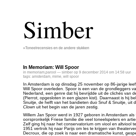
Simber
»Toneelrecensies en de andere stukken
In Memoriam: Will Spoor
in memoriam
,
parool
— simber op 9 december 2014 om 14:58 uur
tags:
amsterdam
,
mime
,
will spoor
In Amsterdam is op dinsdag 25 november op 86-jarige leef
Will Spoor overleden. Spoor is een van de grondleggers v
Nederland, een genre dat hij bevrijdde uit de clichés van
(Pierrot, opgesloten in een glazen kist). Daarnaast is hij be
Snuitje, de helft van het bandieten duo Snuf & Snuitje, uit 
Clown
uit het begin van de jaren zestig.
Willem Jan Spoor werd in 1927 geboren in Amsterdam als 
oorspronkelijk Friese familie die veel toneelspelers en arti
Zelf ging hij naar het conservatorium om viool en altviool t
1951 vertrok hij naar Parijs om les te krijgen van theaterv
Decroux, die op zoek is naar een dramatische kunst, gespe