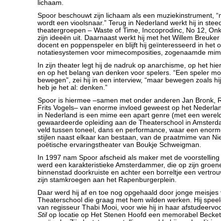
lichaam.
Spoor beschouwt zijn lichaam als een muziekinstrument, “
wordt een vioolsnaar.” Terug in Nederland werkt hij in ste
theatergroepen – Waste of Time, Inccoprodinc, No 12, On
zijn ideeën uit. Daarnaast werkt hij met het Willem Breuker Co
docent en poppenspeler en blijft hij geïnteresseerd in het
notatiesystemen voor mimecomposities, zogenaamde mim
In zijn theater legt hij de nadruk op anarchisme, op het hie
en op het belang van denken voor spelers. “Een speler mo
bewegen”, zei hij in een interview, “maar bewegen zoals hi
heb je het al: denken.”
Spoor is hiermee –samen met onder anderen Jan Bronk, R
Frits Vogels– van enorme invloed geweest op het Nederlan
in Nederland is een mime een apart genre (met een werel
gewaardeerde opleiding aan de Theaterschool in Amsterdam
veld tussen toneel, dans en performance, waar een enorme
stijlen naast elkaar kan bestaan, van de praatmime van Ni
poëtische ervaringstheater van Boukje Schweigman.
In 1997 nam Spoor afscheid als maker met de voorstellin
werd een karakteristieke Amsterdammer, die op zijn groene
binnenstad doorkruiste en achter een borreltje een vertrou
zijn stamkroegen aan het Rapenburgerplein.
Daar werd hij af en toe nog opgehaald door jonge meisjes
Theaterschool die graag met hem wilden werken. Hij speeld
van regisseur Thabi Mooi, voor wie hij in haar afstudeervoo
Stil
op locatie op Het Stenen Hoofd een memorabel Becke