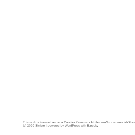
This work is licensed under a
Creative Commons Attribution-Noncommercial-Share
(c) 2026 Simber | powered by
WordPress
with
Barecity