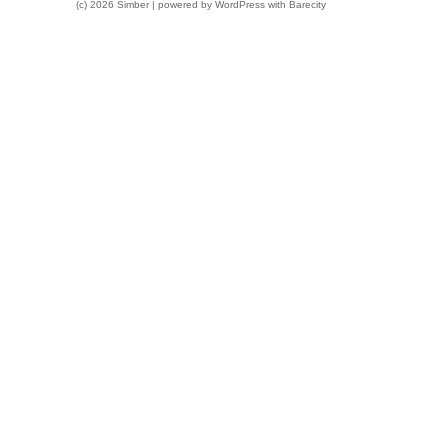
(c) 2026 Simber | powered by
WordPress
with
Barecity