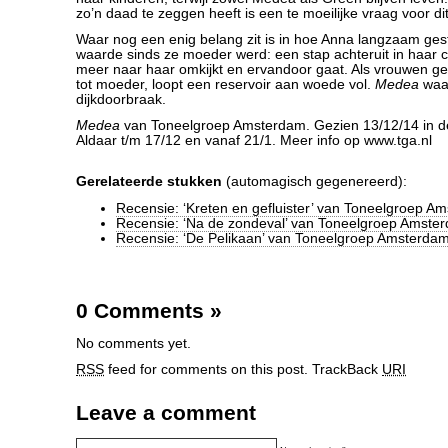
zo’n daad te zeggen heeft is een te moeilijke vraag voor di
Waar nog een enig belang zit is in hoe Anna langzaam gest
waarde sinds ze moeder werd: een stap achteruit in haar ca
meer naar haar omkijkt en ervandoor gaat. Als vrouwen 
tot moeder, loopt een reservoir aan woede vol.
Medea
waa
dijkdoorbraak.
Medea
van Toneelgroep Amsterdam. Gezien 13/12/14 in 
Aldaar t/m 17/12 en vanaf 21/1. Meer info op www.tga.nl
Gerelateerde stukken
(automagisch gegenereerd):
Recensie: ‘Kreten en gefluister’ van Toneelgroep A
Recensie: ‘Na de zondeval’ van Toneelgroep Amste
Recensie: ‘De Pelikaan’ van Toneelgroep Amsterda
0 Comments
»
No comments yet.
RSS
feed for comments on this post.
TrackBack
URI
Leave a comment