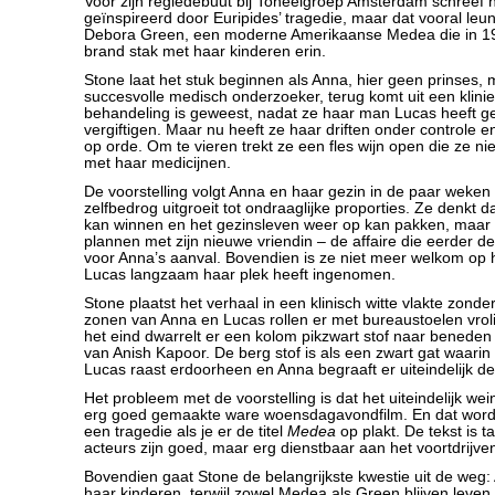
Voor zijn regiedebuut bij Toneelgroep Amsterdam schreef h
geïnspireerd door Euripides’ tragedie, maar dat vooral leu
Debora Green, een moderne Amerikaanse Medea die in 19
brand stak met haar kinderen erin.
Stone laat het stuk beginnen als Anna, hier geen prinses,
succesvolle medisch onderzoeker, terug komt uit een klinie
behandeling is geweest, nadat ze haar man Lucas heeft g
vergiftigen. Maar nu heeft ze haar driften onder controle 
op orde. Om te vieren trekt ze een fles wijn open die ze 
met haar medicijnen.
De voorstelling volgt Anna en haar gezin in de paar weken 
zelfbedrog uitgroeit tot ondraaglijke proporties. Ze denkt d
kan winnen en het gezinsleven weer op kan pakken, maar
plannen met zijn nieuwe vriendin – de affaire die eerder d
voor Anna’s aanval. Bovendien is ze niet meer welkom op 
Lucas langzaam haar plek heeft ingenomen.
Stone plaatst het verhaal in een klinisch witte vlakte zond
zonen van Anna en Lucas rollen er met bureaustoelen vrol
het eind dwarrelt er een kolom pikzwart stof naar beneden
van Anish Kapoor. De berg stof is als een zwart gat waarin 
Lucas raast erdoorheen en Anna begraaft er uiteindelijk de
Het probleem met de voorstelling is dat het uiteindelijk we
erg goed gemaakte ware woensdagavondfilm. En dat wordt
een tragedie als je er de titel
Medea
op plakt. De tekst is t
acteurs zijn goed, maar erg dienstbaar aan het voortdrijve
Bovendien gaat Stone de belangrijkste kwestie uit de weg: 
haar kinderen, terwijl zowel Medea als Green blijven leve