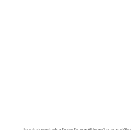
This work is licensed under a
Creative Commons Attribution-Noncommercial-Share