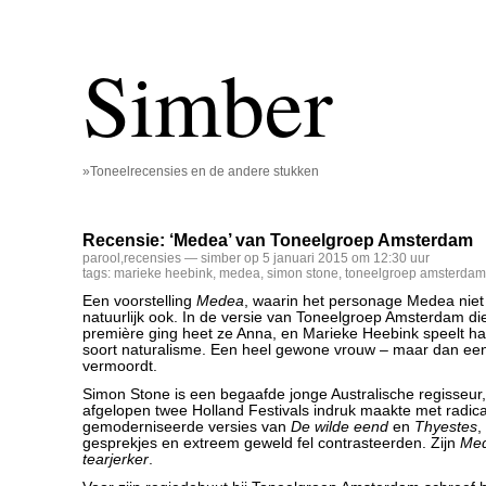
Simber
»Toneelrecensies en de andere stukken
Recensie: ‘Medea’ van Toneelgroep Amsterdam
parool
,
recensies
— simber op 5 januari 2015 om 12:30 uur
tags:
marieke heebink
,
medea
,
simon stone
,
toneelgroep amsterdam
Een voorstelling
Medea
, waarin het personage Medea niet
natuurlijk ook. In de versie van Toneelgroep Amsterdam di
première ging heet ze Anna, en Marieke Heebink speelt h
soort naturalisme. Een heel gewone vrouw – maar dan een
vermoordt.
Simon Stone is een begaafde jonge Australische regisseur,
afgelopen twee Holland Festivals indruk maakte met radica
gemoderniseerde versies van
De wilde eend
en
Thyestes
,
gesprekjes en extreem geweld fel contrasteerden. Zijn
Me
tearjerker
.