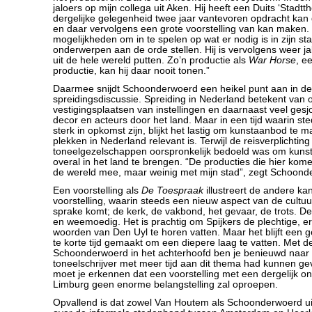
jaloers op mijn collega uit Aken. Hij heeft een Duits ‘Stadtt
dergelijke gelegenheid twee jaar vantevoren opdracht kan
en daar vervolgens een grote voorstelling van kan maken. 
mogelijkheden om in te spelen op wat er nodig is in zijn st
onderwerpen aan de orde stellen. Hij is vervolgens weer jal
uit de hele wereld putten. Zo’n productie als
War Horse
, e
productie, kan hij daar nooit tonen.”
Daarmee snijdt Schoonderwoerd een heikel punt aan in de
spreidingsdiscussie. Spreiding in Nederland betekent van ou
vestigingsplaatsen van instellingen en daarnaast veel ges
decor en acteurs door het land. Maar in een tijd waarin sted
sterk in opkomst zijn, blijkt het lastig om kunstaanbod te m
plekken in Nederland relevant is. Terwijl de reisverplichtin
toneelgezelschappen oorspronkelijk bedoeld was om kunst 
overal in het land te brengen. “De producties die hier k
de wereld mee, maar weinig met mijn stad”, zegt Schoon
Een voorstelling als
De Toespraak
illustreert de andere kan
voorstelling, waarin steeds een nieuw aspect van de cultuu
sprake komt; de kerk, de vakbond, het gevaar, de trots. D
en weemoedig. Het is prachtig om Spijkers de plechtige, e
woorden van Den Uyl te horen vatten. Maar het blijft een 
te korte tijd gemaakt om een diepere laag te vatten. Met 
Schoonderwoerd in het achterhoofd ben je benieuwd naar d
toneelschrijver met meer tijd aan dit thema had kunnen geve
moet je erkennen dat een voorstelling met een dergelijk o
Limburg geen enorme belangstelling zal oproepen.
Opvallend is dat zowel Van Houtem als Schoonderwoerd uit