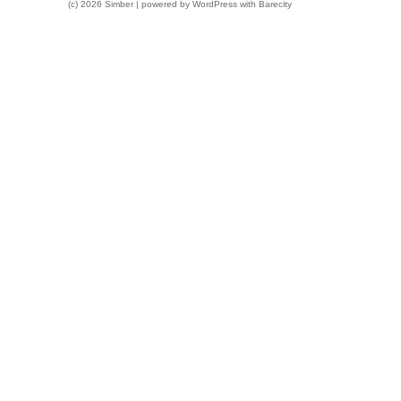
(c) 2026 Simber | powered by
WordPress
with
Barecity