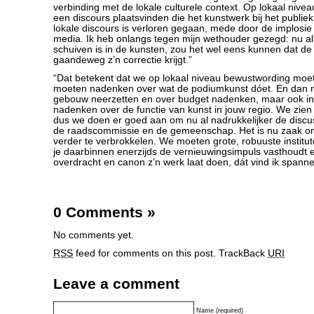
verbinding met de lokale culturele context. Op lokaal nive
een discours plaatsvinden die het kunstwerk bij het publiek
lokale discours is verloren gegaan, mede door de implosie
media. Ik heb onlangs tegen mijn wethouder gezegd: nu al
schuiven is in de kunsten, zou het wel eens kunnen dat de 
gaandeweg z’n correctie krijgt.”
“Dat betekent dat we op lokaal niveau bewustwording moe
moeten nadenken over wat de podiumkunst dóet. En dan n
gebouw neerzetten en over budget nadenken, maar ook inh
nadenken over de functie van kunst in jouw regio. We zie
dus we doen er goed aan om nu al nadrukkelijker de discu
de raadscommissie en de gemeenschap. Het is nu zaak om
verder te verbrokkelen. We moeten grote, robuuste instit
je daarbinnen enerzijds de vernieuwingsimpuls vasthoudt 
overdracht en canon z’n werk laat doen, dát vind ik spann
0 Comments
»
No comments yet.
RSS
feed for comments on this post.
TrackBack
URI
Leave a comment
Name (required)