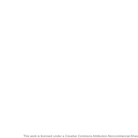
This work is licensed under a
Creative Commons Attribution-Noncommercial-Share