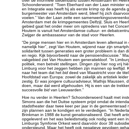
over de informele stedenband tussen Amsterdam en Heerl
Schoonderwoerd: “Toen Eberhard van der Laan minister 
en Integratie was heeft hij als eerste krimp op de agenda g
burgemeester van Amsterdam werd, bleef hij zich daarvoor
voelen.” Van der Laan zette een samenwerkingsovereenko
Amsterdam met de krimpgemeentes Delfzijl, Sluis en Heerl
gebied gaat het onder meer om optredens van het Concer
Houtem is vanuit het Amsterdamse cultuur- en debatcentr
Zwijger de ambassaseur van de stad voor Heerlen.
“De jonge mensen hier en in Amsterdam leven allemaal in 
namelijk hier”, zegt Van Houtem, wijzend naar zijn smartph
solidariteit tussen generaties een groter probleem is dan 
en regio. Kijk bijvoorbeeld naar de pensioendiscussie.” Maa
vakgebied ziet Van Houtem een generatiekloof. “In Limburg
politiek, men betrekt stellingen. Dingen zijn hier nog vrij hi
Limburg voor het zeggen hebben zijn mannen op leeftijd. Ki
naar het team dat het
bid
deed van Maastricht voor de titel
Hoofdstad van Europa: zowel de zakelijk als artistiek leid
zestig. Er was jongere cultuuradviseur, Mathijs Maussen, di
doen, maar dat werd afgehouden. Hij is een van de trekke
succesvolle
bid
van Leeuwarden.”
Hoe nu verder in Heerlen? Schoonderwoerd haalt met in
Simons aan die het Duitse systeem prijst omdat de intend
stadstheater daar twee keer per jaar in de gemeenteraad
zijn plannen aan te kondigen en te verdedigen. “In Nederla
Brinkman in 1988 de kunst genationaliseerd. Dat heeft artis
opgeleverd en het was beleidsmatig ook nodig want een inst
Limburgs Symfonie Orkest werd daarvóór door 38 subsidi
ondersteund. Maar het heeft ook negatieve gevolgen geh