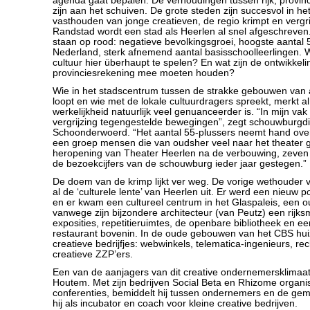
agenda gaat bepalen. De verhoudingen tussen rijk, provi
zijn aan het schuiven. De grote steden zijn succesvol in h
vasthouden van jonge creatieven, de regio krimpt en vergri
Randstad wordt een stad als Heerlen al snel afgeschreven. 
staan op rood: negatieve bevolkingsgroei, hoogste aantal 
Nederland, sterk afnemend aantal basisschoolleerlingen. W
cultuur hier überhaupt te spelen? En wat zijn de ontwikkel
provinciesrekening mee moeten houden?
Wie in het stadscentrum tussen de strakke gebouwen van ar
loopt en wie met de lokale cultuurdragers spreekt, merkt al
werkelijkheid natuurlijk veel genuanceerder is. “In mijn vak
vergrijzing tegengestelde bewegingen”, zegt schouwburgdi
Schoonderwoerd. “Het aantal 55-plussers neemt hand over
een groep mensen die van oudsher veel naar het theater 
heropening van Theater Heerlen na de verbouwing, zeven j
de bezoekcijfers van de schouwburg ieder jaar gestegen.”
De doem van de krimp lijkt ver weg. De vorige wethouder va
al de ‘culturele lente’ van Heerlen uit. Er werd een nieu
en er kwam een cultureel centrum in het Glaspaleis, een 
vanwege zijn bijzondere architecteur (van Peutz) een rijk
exposities, repetitieruimtes, de openbare bibliotheek en 
restaurant bovenin. In de oude gebouwen van het CBS hui
creatieve bedrijfjes: webwinkels, telematica-ingenieurs, r
creatieve ZZP’ers.
Een van de aanjagers van dit creative ondernemersklimaat
Houtem. Met zijn bedrijven Social Beta en Rhizome organis
conferenties, bemiddelt hij tussen ondernemers en de gem
hij als incubator en coach voor kleine creative bedrijven.