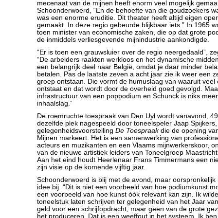
mecenaat van de mijnen heeft enorm veel mogelijk gemaak
Schoonderwoerd, “En de behoefte van die goudzoekers wa
was een enorme eruditie. Dit theater heeft altijd eigen ope
gemaakt. In deze regio gebeurde blijkbaar iets.” In 1965 w
toen minister van economische zaken, die op dat grote po
de inmiddels verliesgevende mijnindustrie aankondigde.
“Er is toen een grauwsluier over de regio neergedaald”, 
“De arbeiders raakten werkloos en het dynamische midden
een belangrijk deel naar België, omdat je daar minder bela
betalen. Pas de laatste zeven a acht jaar zie ik weer een z
groep ontstaan. Die vormt de humuslaag van waaruit veel 
ontstaat en dat wordt door de overheid goed gevolgd. Maa
infrastructuur van een poppodium en Schunck is niks mee
inhaalslag.”
De roemruchte toespraak van Den Uyl wordt vanavond, 49 
dezelfde plek nagespeeld door toneelspeler Jaap Spijkers,
gelegenheidsvoorstelling
De Toespraak
die de opening van
Mijnen markeert. Het is een samenwerking van profession
acteurs en muzikanten en een Vlaams mijnwerkerskoor, on
van de nieuwe artistiek leiders van Toneelgroep Maastrich
Aan het eind houdt Heerlenaar Frans Timmermans een ni
zijn visie op de komende vijftig jaar.
Schoonderwoerd is blij met de avond, maar oorspronkelijk 
idee bij. “Dit is niet een voorbeeld van hoe podiumkunst mo
een voorbeeld van hoe kunst óók relevant kan zijn. Ik wilde
toneelstuk laten schrijven ter gelegenheid van het Jaar van
geld voor een schrijfopdracht, maar geen van de grote ge
het produceren. Dat is een weeffout in het systeem. Ik ben 