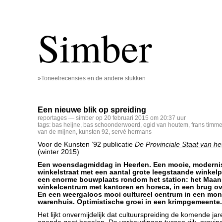
Simber
»Toneelrecensies en de andere stukken
Een nieuwe blik op spreiding
reportages
— simber op 20 februari 2015 om 20:37 uur
tags:
bas heijne
,
bas schoonderwoerd
,
egid van houtem
,
frans timm
van de mijnen
,
kunsten 92
,
servé hermans
Voor de Kunsten ’92 publicatie
De Provinciale Staat van he
(winter 2015)
Een woensdagmiddag in Heerlen. Een mooie, moderni
winkelstraat met een aantal grote leegstaande winkel
een enorme bouwplaats rondom het station: het Maan
winkelcentrum met kantoren en horeca, in een brug ov
En een weergaloos mooi cultureel centrum in een mo
warenhuis. Optimistische groei in een krimpgemeente.
Het lijkt onvermijdelijk dat cultuurspreiding de komende jar