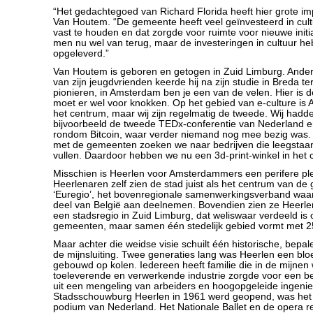
“Het gedachtegoed van Richard Florida heeft hier grote imp
Van Houtem. “De gemeente heeft veel geïnvesteerd in cul
vast te houden en dat zorgde voor ruimte voor nieuwe init
men nu wel van terug, maar de investeringen in cultuur h
opgeleverd.”
Van Houtem is geboren en getogen in Zuid Limburg. Ander
van zijn jeugdvrienden keerde hij na zijn studie in Breda te
pionieren, in Amsterdam ben je een van de velen. Hier is d
moet er wel voor knokken. Op het gebied van e-culture is 
het centrum, maar wij zijn regelmatig de tweede. Wij hadde
bijvoorbeeld de tweede TEDx-conferentie van Nederland
rondom Bitcoin, waar verder niemand nog mee bezig was.
met de gemeenten zoeken we naar bedrijven die leegstaa
vullen. Daardoor hebben we nu een 3d-print-winkel in het 
Misschien is Heerlen voor Amsterdammers een perifere pl
Heerlenaren zelf zien de stad juist als het centrum van de g
‘Euregio’, het bovenregionale samenwerkingsverband waa
deel van België aan deelnemen. Bovendien zien ze Heerle
een stadsregio in Zuid Limburg, dat weliswaar verdeeld is
gemeenten, maar samen één stedelijk gebied vormt met 2
Maar achter die weidse visie schuilt één historische, bepa
de mijnsluiting. Twee generaties lang was Heerlen een blo
gebouwd op kolen. Iedereen heeft familie die in de mijnen
toeleverende en verwerkende industrie zorgde voor een be
uit een mengeling van arbeiders en hoogopgeleide ingenie
Stadsschouwburg Heerlen in 1961 werd geopend, was het 
podium van Nederland. Het Nationale Ballet en de opera r