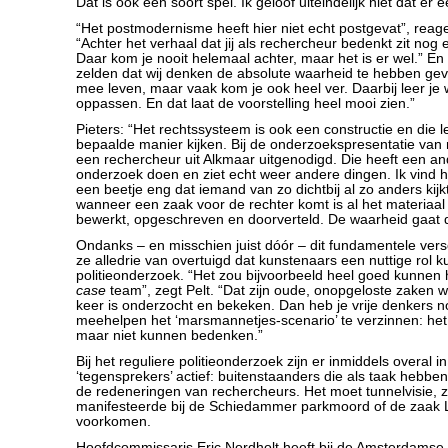
Dat is ook een soort spel. Ik geloof uiteindelijk niet dat er 
“Het postmodernisme heeft hier niet echt postgevat”, reag
“Achter het verhaal dat jij als rechercheur bedenkt zit nog
Daar kom je nooit helemaal achter, maar het is er wel.” En 
zelden dat wij denken de absolute waarheid te hebben gev
mee leven, maar vaak kom je ook heel ver. Daarbij leer je 
oppassen. En dat laat de voorstelling heel mooi zien.”
Pieters: “Het rechtssysteem is ook een constructie en die le
bepaalde manier kijken. Bij de onderzoekspresentatie van m
een rechercheur uit Alkmaar uitgenodigd. Die heeft een a
onderzoek doen en ziet echt weer andere dingen. Ik vind 
een beetje eng dat iemand van zo dichtbij al zo anders kijk
wanneer een zaak voor de rechter komt is al het materiaal
bewerkt, opgeschreven en doorverteld. De waarheid gaat 
Ondanks – en misschien juist dóór – dit fundamentele versch
ze alledrie van overtuigd dat kunstenaars een nuttige rol 
politieonderzoek. “Het zou bijvoorbeeld heel goed kunnen 
case
team”, zegt Pelt. “Dat zijn oude, onopgeloste zaken w
keer is onderzocht en bekeken. Dan heb je vrije denkers n
meehelpen het ‘marsmannetjes-scenario’ te verzinnen: het 
maar niet kunnen bedenken.”
Bij het reguliere politieonderzoek zijn er inmiddels overal i
‘tegensprekers’ actief: buitenstaanders die als taak hebben
de redeneringen van rechercheurs. Het moet tunnelvisie, z
manifesteerde bij de Schiedammer parkmoord of de zaak L
voorkomen.
Hoofdcommissaris Eric Nordholt heeft bij de Amsterdamse po