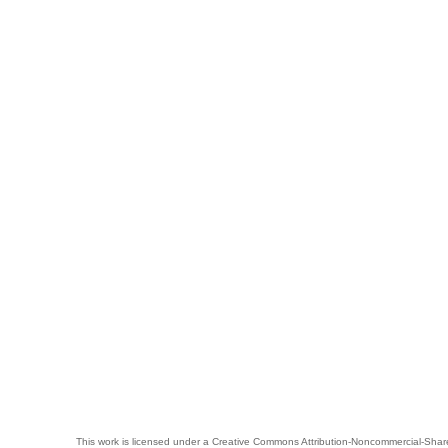
This work is licensed under a
Creative Commons Attribution-Noncommercial-Share