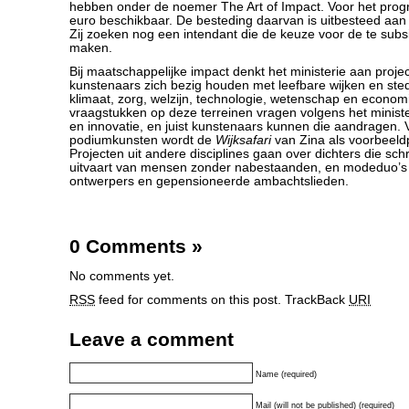
hebben onder de noemer The Art of Impact. Voor het prog
euro beschikbaar. De besteding daarvan is uitbesteed aan
Zij zoeken nog een intendant die de keuze voor de te subsi
maken.
Bij maatschappelijke impact denkt het ministerie aan proje
kunstenaars zich bezig houden met leefbare wijken en ste
klimaat, zorg, welzijn, technologie, wetenschap en econo
vraagstukken op deze terreinen vragen volgens het minister
en innovatie, en juist kunstenaars kunnen die aandragen. 
podiumkunsten wordt de
Wijksafari
van Zina als voorbeeld
Projecten uit andere disciplines gaan over dichters die sch
uitvaart van mensen zonder nabestaanden, en modeduo’s 
ontwerpers en gepensioneerde ambachtslieden.
0 Comments
»
No comments yet.
RSS
feed for comments on this post.
TrackBack
URI
Leave a comment
Name (required)
Mail (will not be published) (required)