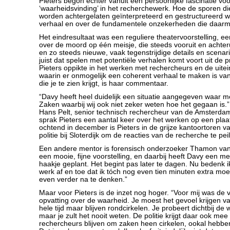
Pieters begon echter vanuit een persoonlijke fascinatie vo
‘waarheidsvinding’ in het recherchewerk. Hoe de sporen die 
worden achtergelaten geïnterpreteerd en gestructureerd w
verhaal en over de fundamentele onzekerheden die daar
Het eindresultaat was een reguliere theatervoorstelling, 
over de moord op één meisje, die steeds vooruit en achteru
en zo steeds nieuwe, vaak tegenstrijdige details en scenar
juist dat spelen met potentiële verhalen komt voort uit de 
Pieters oppikte in het werken met rechercheurs en de uitei
waarin er onmogelijk een coherent verhaal te maken is va
die je te zien krijgt, is haar commentaar.
“Davy heeft heel duidelijk een situatie aangegeven waar m
Zaken waarbij wij ook niet zeker weten hoe het gegaan is.”
Hans Pelt, senior technisch rechercheur van de Amsterd
sprak Pieters een aantal keer over het werken op een plaat
ochtend in december is Pieters in de grijze kantoortoren
politie bij Sloterdijk om de reacties van de recherche te pei
Een andere mentor is forensisch onderzoeker Thamon van
een mooie, fijne voorstelling, en daarbij heeft Davy een 
haakje geplant. Het begint pas later te dagen. Nu bedenk i
werk af en toe dat ik tóch nog even tien minuten extra mo
even verder na te denken.”
Maar voor Pieters is de inzet nog hoger. “Voor mij was de 
opvatting over de waarheid. Je moest het gevoel krijgen va
hele tijd maar blijven rondcirkelen. Je probeert dichtbij d
maar je zult het nooit weten. De politie krijgt daar ook me
rechercheurs blijven om zaken heen cirkelen, ookal hebbe