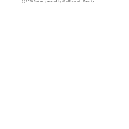
(c) 2026 Simber | powered by
WordPress
with
Barecity