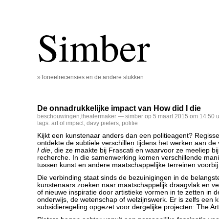
Simber
»Toneelrecensies en de andere stukken
De onnadrukkelijke impact van How did I die
beschouwingen
,
theatermaker
— simber op 5 maart 2015 om 14:50 u
tags:
art of impact
,
davy pieters
,
politie
Kijkt een kunstenaar anders dan een politieagent? Regiss
ontdekte de subtiele verschillen tijdens het werken aan de 
I die
, die ze maakte bij Frascati en waarvoor ze meeliep bi
recherche. In die samenwerking komen verschillende mani
tussen kunst en andere maatschappelijke terreinen voorbij
Die verbinding staat sinds de bezuinigingen in de belangste
kunstenaars zoeken naar maatschappelijk draagvlak en ve
of nieuwe inspiratie door artistieke vormen in te zetten in d
onderwijs, de wetenschap of welzijnswerk. Er is zelfs een kle
subsidieregeling opgezet voor dergelijke projecten: The Art