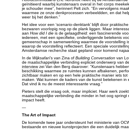
geïnitieerd waarbij kunstenaars overal in het corps meekek
je schouder mee”, herinnert Pelt zich. “En vervolgens maak
waarmee ze onze denkprocessen verbeeldden, en dat help
weer bij het denken.”
Het idee voor een ‘scenario-denktank’ blijft door praktische
bezwaren voorlopig nog op de plank liggen. Maar interessa
aan
How did I die
is de gelaagdheid: een fascinerende voor
iedereen, met een specifieke, onderliggende betekenis vo
gemeenschap in samenwerking waarmee de voorstelling i
waarop de voorstelling reflecteert. Een speciale voorstelli
Amsterdamse recherche staat gepland voor komend najaa
In de
Wijksafari
’s van Zina of
Building Conversation
van Lot
de maatschappelijke verbinding expliciet onderwerp van de
interview
zei Van den Berg daarover: “Kunstenaars hebben
beschikking waarmee ze ruimtes kunnen afbakenen, perfo
zichtbaar maken en op een hele praktische manier iets tot
maken. Wat kunnen de kaders van de kunst betekenen in 
Dat vind ik nu de meest interessante vraag.”
Pieters stelt die vraag ook, maar impliciet. Haar werk zoek
maatschappelijke verbinding die minder in het oog springt 
impact heeft.
—
The Art of Impact
De komende twee jaar ondersteunt het ministerie van OC
bestaande en nieuwe kunstprojecten die een duidelijk maat