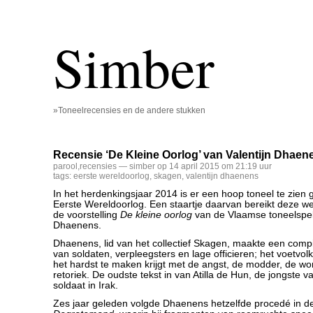
Simber
»Toneelrecensies en de andere stukken
Recensie ‘De Kleine Oorlog’ van Valentijn Dhae
parool
,
recensies
— simber op 14 april 2015 om 21:19 uur
tags:
eerste wereldoorlog
,
skagen
,
valentijn dhaenens
In het herdenkingsjaar 2014 is er een hoop toneel te zien
Eerste Wereldoorlog. Een staartje daarvan bereikt deze 
de voorstelling
De kleine oorlog
van de Vlaamse toneelspele
Dhaenens.
Dhaenens, lid van het collectief Skagen, maakte een compi
van soldaten, verpleegsters en lage officieren; het voetvol
het hardst te maken krijgt met de angst, de modder, de w
retoriek. De oudste tekst in van Atilla de Hun, de jongste
soldaat in Irak.
Zes jaar geleden volgde Dhaenens hetzelfde procedé in de