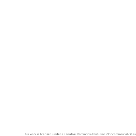
This work is licensed under a
Creative Commons Attribution-Noncommercial-Share