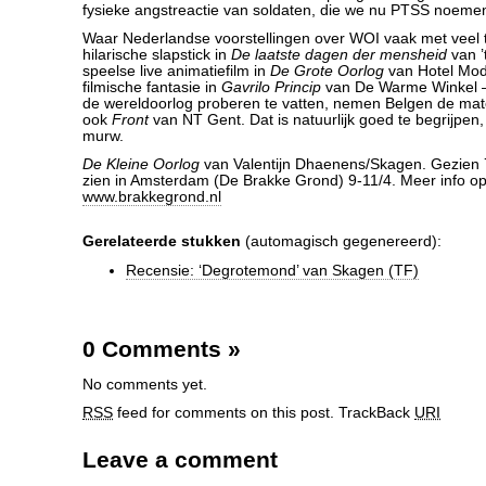
fysieke angstreactie van soldaten, die we nu PTSS noeme
Waar Nederlandse voorstellingen over WOI vaak met veel t
hilarische slapstick in
De laatste dagen der mensheid
van ’
speelse live animatiefilm in
De Grote Oorlog
van Hotel Mode
filmische fantasie in
Gavrilo Princip
van De Warme Winkel – 
de wereldoorlog proberen te vatten, nemen Belgen de mate
ook
Front
van NT Gent. Dat is natuurlijk goed te begrijpe
murw.
De Kleine Oorlog
van Valentijn Dhaenens/Skagen. Gezien 7
zien in Amsterdam (De Brakke Grond) 9-11/4. Meer info o
www.brakkegrond.nl
Gerelateerde stukken
(automagisch gegenereerd):
Recensie: ‘Degrotemond’ van Skagen (TF)
0 Comments
»
No comments yet.
RSS
feed for comments on this post.
TrackBack
URI
Leave a comment