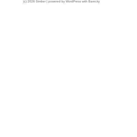
(c) 2026 Simber | powered by
WordPress
with
Barecity