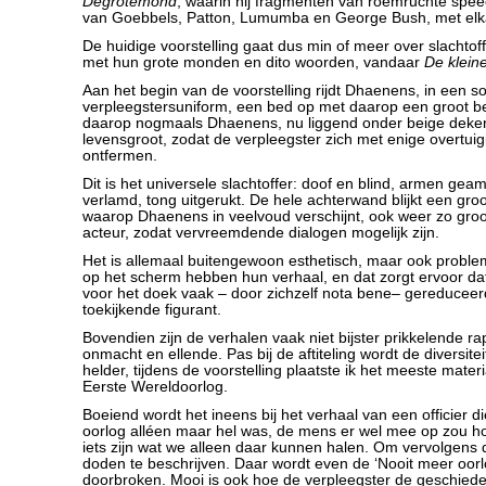
Degrotemond
, waarin hij fragmenten van roemruchte spe
van Goebbels, Patton, Lumumba en George Bush, met elk
De huidige voorstelling gaat dus min of meer over slachto
met hun grote monden en dito woorden, vandaar
De klein
Aan het begin van de voorstelling rijdt Dhaenens, in een s
verpleegstersuniform, een bed op met daarop een groot 
daarop nogmaals Dhaenens, nu liggend onder beige deke
levensgroot, zodat de verpleegster zich met enige overtui
ontfermen.
Dit is het universele slachtoffer: doof en blind, armen ge
verlamd, tong uitgerukt. De hele achterwand blijkt een gro
waarop Dhaenens in veelvoud verschijnt, ook weer zo groo
acteur, zodat vervreemdende dialogen mogelijk zijn.
Het is allemaal buitengewoon esthetisch, maar ook problema
op het scherm hebben hun verhaal, en dat zorgt ervoor da
voor het doek vaak – door zichzelf nota bene– gereduceerd
toekijkende figurant.
Bovendien zijn de verhalen vaak niet bijster prikkelende r
onmacht en ellende. Pas bij de aftiteling wordt de diversit
helder, tijdens de voorstelling plaatste ik het meeste materi
Eerste Wereldoorlog.
Boeiend wordt het ineens bij het verhaal van een officier di
oorlog alléen maar hel was, de mens er wel mee op zou h
iets zijn wat we alleen daar kunnen halen. Om vervolgens 
doden te beschrijven. Daar wordt even de ‘Nooit meer oorl
doorbroken. Mooi is ook hoe de verpleegster de geschieden