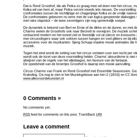
Dat is René Groothof, die als Petka zo graag mee wil doen met het circus, m
Kolka wil van hem af, maar Petka verzint steeds iets nieuws. De voorstelling
confrontaties tussen de rechtlijnige en chagerijnige Kolka en de vrolijk naïeve
De confrontaties gebeuren nu eens met de van logica gespeende dialoogje
met rake slapstick – de twee zeventigers zijn nog opmerkelijk soepel.
De dynamiek is bekend van Bert en Ernie of de dikke en de dunne, en met de
Charms weten de Groothofs ook naar Beckett te verwijzen. De muziek schette
verbazend modern en het toneel ziet er feestelijk vol uit (decor en kostuums 
met circusslingers waar ook sokken tussen hangen en veel glitters en bij el
accesoires voor de muzikanten. Sjeng Schupp maakte mooie animaties die hij
muziek.
Tegen het eind wordt de setting van het circus verlaten voor een tocht per vlie
wordt ook de inzet van deze voorstelling helder. Charms’ absurdisme is niet n
afwijzen van de regels van het alledaagse, ten faveure van de fantasie.
De speelsheid van de broertjes Groothof is daarop een mooie aanvulling.
Circus Charms
van Frank en René Groothof met Ensemble Seasession. Gezi
Krakeling. Oa nog te zien in het Muziekgebouw aan het IJ (18/10) en CC Ams
www.allesvoordekunsten.nl
0 Comments
»
No comments yet.
RSS
feed for comments on this post.
TrackBack
URI
Leave a comment