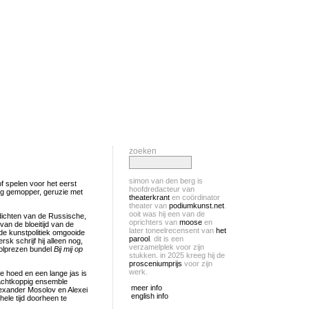
zoeken
simon van den berg is
f spelen voor het eerst
hoofdredacteur van
ing gemopper, geruzie met
theaterkrant
en coördinator
theater van
podiumkunst.net
.
ooit was hij een van de
dichten van de Russische,
oprichters van
moose
en
an de bloeitijd van de
later toneelrecensent van
het
 de kunstpolitiek omgooide
parool
. dit is een
sk schrijf hij alleen nog,
verzamelplek voor zijn
volprezen bundel
Bij mij op
stukken. in 2025 kreeg hij de
prosceniumprijs
voor zijn
werk.
e hoed en een lange jas is
 achtkoppig ensemble
meer info
exander Mosolov en Alexei
english info
ele tijd doorheen te