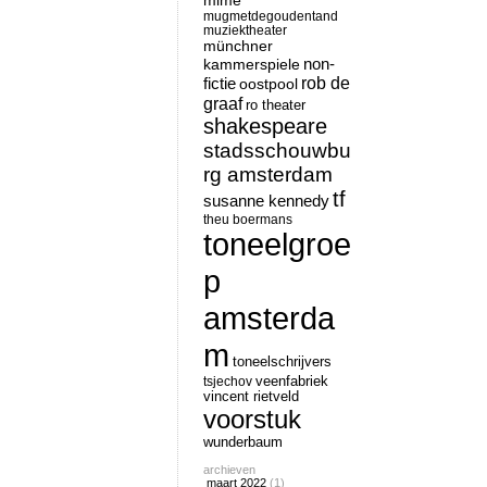
mime
mugmetdegoudentand
muziektheater
münchner
non-
kammerspiele
rob de
fictie
oostpool
graaf
ro theater
shakespeare
stadsschouwbu
rg amsterdam
tf
susanne kennedy
theu boermans
toneelgroe
p
amsterda
m
toneelschrijvers
tsjechov
veenfabriek
vincent rietveld
voorstuk
wunderbaum
archieven
maart 2022
(1)