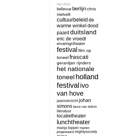
tag cloud
berlijn
chris
bellevue
nietvelt
cultuurbeleid
de
warme winkel
dood
duitsland
paard
eric de vroedt
ervaringstheater
festival
film op
frascati
toneel
gerardjan rijnders
het nationale
holland
toneel
festival
ivo
van hove
johan
jaaroverzicht
simons
laura van dolron
literatuur
locatietheater
lunchtheater
manja topper
marien
mightysociety
jongewaard