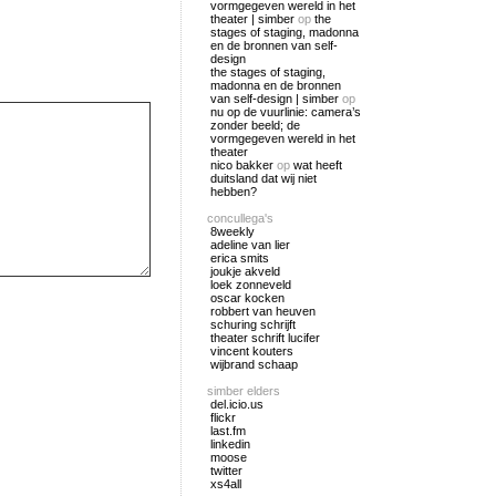
vormgegeven wereld in het
theater | simber
op
the
stages of staging, madonna
en de bronnen van self-
design
the stages of staging,
madonna en de bronnen
van self-design | simber
op
nu op de vuurlinie: camera’s
zonder beeld; de
vormgegeven wereld in het
theater
nico bakker
op
wat heeft
duitsland dat wij niet
hebben?
concullega's
8weekly
adeline van lier
erica smits
joukje akveld
loek zonneveld
oscar kocken
robbert van heuven
schuring schrijft
theater schrift lucifer
vincent kouters
wijbrand schaap
simber elders
del.icio.us
flickr
last.fm
linkedin
moose
twitter
xs4all