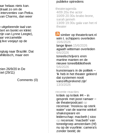
publieke optredens
aar helaas niets kan.
theateragenda
 draait zo om de
4/09
20u the actor
 interventies van Petka.
10/09
20:30u brabo leone,
s van Charms, dan weer
sarah janneh
13/09
19:30u gala van het nl
theater
 uitgebeende taal van
rt en bonkt en klinkt
zijn van Lynne Leegte),
simber op theaterkrant.nl
kaar verzamelde
wim t. schippers overleden
 live veejayt op de
16/6/2026
lange lijnen
15/6/2026
agaath witteman overleden
gtuig naar Brazilië. Dat
6/6/2026
ihilistisch, maar een
toneelschrijvers eren
martine manten en de
nieuwe toneelbibliotheek
5/6/2026
en 26/9/20 in De
kunstenaars in de politiek –
tel (29/11)
‘ik heb in het theater geleerd
dat systemen nooit
Comments (0)
vanzelfsprekend zijn’
13/3/2026
recente reacties
kritiek op kritiek #4 – in
gesprek met joost ramaer –
de theaterpodcast
op
recensie: ‘moskou op sterk
water’ van de warme winkel
shakespeare en
leiderschap: macbeth | sioo
op
recensie: ‘macbeth’ van
toneelgroep amsterdam (hf)
nu op de vuurlinie: camera’s
zonder beeld; de