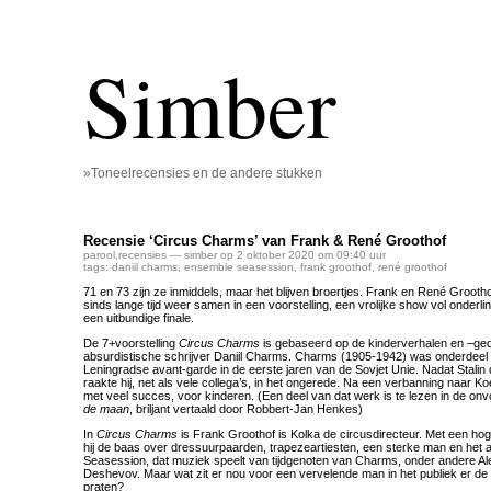
Simber
»Toneelrecensies en de andere stukken
Recensie ‘Circus Charms’ van Frank & René Groothof
parool
,
recensies
— simber op 2 oktober 2020 om 09:40 uur
tags:
daniil charms
,
ensemble seasession
,
frank groothof
,
rené groothof
71 en 73 zijn ze inmiddels, maar het blijven broertjes. Frank en René Grootho
sinds lange tijd weer samen in een voorstelling, een vrolijke show vol onderl
een uitbundige finale.
De 7+voorstelling
Circus Charms
is gebaseerd op de kinderverhalen en –ge
absurdistische schrijver Daniil Charms. Charms (1905-1942) was onderdeel v
Leningradse avant-garde in de eerste jaren van de Sovjet Unie. Nadat Stalin
raakte hij, net als vele collega’s, in het ongerede. Na een verbanning naar Koer
met veel succes, voor kinderen. (Een deel van dat werk is te lezen in de on
de maan
, briljant vertaald door Robbert-Jan Henkes)
In
Circus Charms
is Frank Groothof is Kolka de circusdirecteur. Met een hog
hij de baas over dressuurpaarden, trapezeartiesten, een sterke man en het
Seasession, dat muziek speelt van tijdgenoten van Charms, onder andere Al
Deshevov. Maar wat zit er nou voor een vervelende man in het publiek er de h
praten?