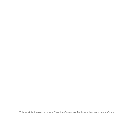
This work is licensed under a
Creative Commons Attribution-Noncommercial-Share