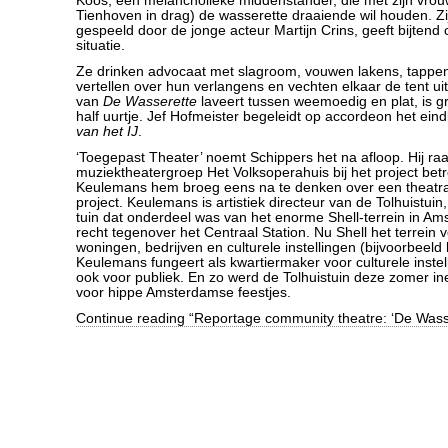
Koos, een melancholieke middenstander, die met zijn vro
Tienhoven in drag) de wasserette draaiende wil houden. Z
gespeeld door de jonge acteur Martijn Crins, geeft bijten
situatie.
Ze drinken advocaat met slagroom, vouwen lakens, tappe
vertellen over hun verlangens en vechten elkaar de tent uit
van
De Wasserette
laveert tussen weemoedig en plat, is g
half uurtje. Jef Hofmeister begeleidt op accordeon het eind
van het IJ
.
‘Toegepast Theater’ noemt Schippers het na afloop. Hij raa
muziektheatergroep Het Volksoperahuis bij het project bet
Keulemans hem broeg eens na te denken over een theatr
project. Keulemans is artistiek directeur van de Tolhuistuin
tuin dat onderdeel was van het enorme Shell-terrein in A
recht tegenover het Centraal Station. Nu Shell het terrein 
woningen, bedrijven en culturele instellingen (bijvoorbeel
Keulemans fungeert als kwartiermaker voor culturele instel
ook voor publiek. En zo werd de Tolhuistuin deze zomer i
voor hippe Amsterdamse feestjes.
Continue reading “Reportage community theatre: ‘De Wasse