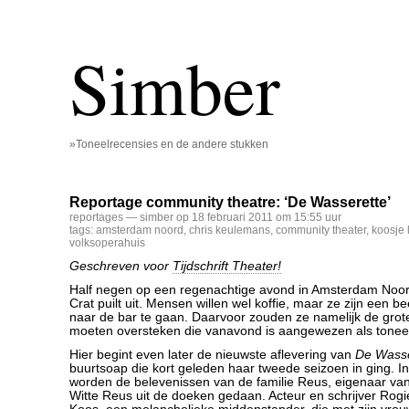
Simber
»Toneelrecensies en de andere stukken
Reportage community theatre: ‘De Wasserette’
reportages
— simber op 18 februari 2011 om 15:55 uur
tags:
amsterdam noord
,
chris keulemans
,
community theater
,
koosje 
volksoperahuis
Geschreven voor
Tijdschrift Theater!
Half negen op een regenachtige avond in Amsterdam Noord
Crat puilt uit. Mensen willen wel koffie, maar ze zijn een
naar de bar te gaan. Daarvoor zouden ze namelijk de grot
moeten oversteken die vanavond is aangewezen als tonee
Hier begint even later de nieuwste aflevering van
De Wasse
buurtsoap die kort geleden haar tweede seizoen in ging. In
worden de belevenissen van de familie Reus, eigenaar va
Witte Reus uit de doeken gedaan. Acteur en schrijver Rogi