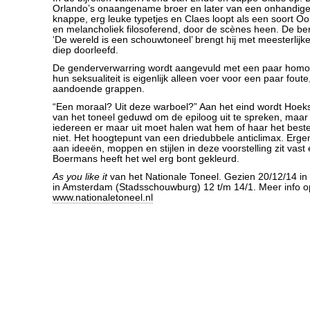
Orlando’s onaangename broer en later van een onhandige 
knappe, erg leuke typetjes en Claes loopt als een soort O
en melancholiek filosoferend, door de scènes heen. De 
‘De wereld is een schouwtoneel’ brengt hij met meesterlijke 
diep doorleefd.
De genderverwarring wordt aangevuld met een paar hom
hun seksualiteit is eigenlijk alleen voer voor een paar fout
aandoende grappen.
“Een moraal? Uit deze warboel?” Aan het eind wordt Hoek
van het toneel geduwd om de epiloog uit te spreken, maar
iedereen er maar uit moet halen wat hem of haar het best
niet. Het hoogtepunt van een driedubbele anticlimax. Erge
aan ideeën, moppen en stijlen in deze voorstelling zit vas
Boermans heeft het wel erg bont gekleurd.
As you like it
van het Nationale Toneel. Gezien 20/12/14 in
in Amsterdam (Stadsschouwburg) 12 t/m 14/1. Meer info o
www.nationaletoneel.nl