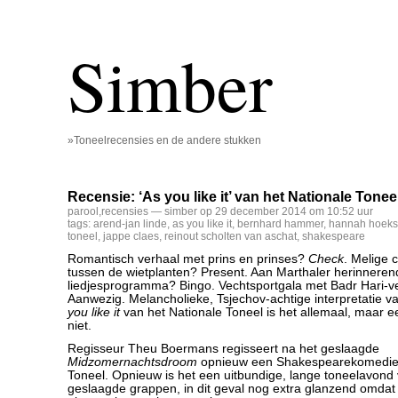
Simber
»Toneelrecensies en de andere stukken
Recensie: ‘As you like it’ van het Nationale Tonee
parool
,
recensies
— simber op 29 december 2014 om 10:52 uur
tags:
arend-jan linde
,
as you like it
,
bernhard hammer
,
hannah hoeks
toneel
,
jappe claes
,
reinout scholten van aschat
,
shakespeare
Romantisch verhaal met prins en prinses?
Check
. Melige
tussen de wietplanten? Present. Aan Marthaler herinner
liedjesprogramma? Bingo. Vechtsportgala met Badr Hari-v
Aanwezig. Melancholieke, Tsjechov-achtige interpretatie
you like it
van het Nationale Toneel is het allemaal, maar e
niet.
Regisseur Theu Boermans regisseert na het geslaagde
Midzomernachtsdroom
opnieuw een Shakespearekomedie b
Toneel. Opnieuw is het een uitbundige, lange toneelavond v
geslaagde grappen, in dit geval nog extra glanzend omdat e