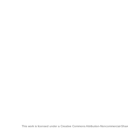
This work is licensed under a
Creative Commons Attribution-Noncommercial-Share