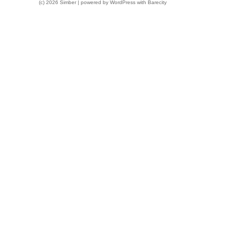
(c) 2026 Simber | powered by
WordPress
with
Barecity