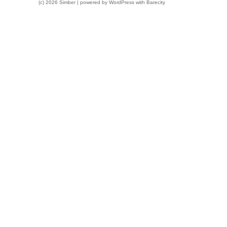
(c) 2026 Simber | powered by
WordPress
with
Barecity