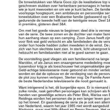
De toneelstukken van Maria Goos zijn de kwalitatieve top 
geschreven stukken over herkenbare personages in herken
wie je kunt meevoelen en om wie je kunt lachen.
De famili
voorlopige hoogtepunt, een ambitieuze en persoonlijke seri
toneelstukken over een Brabantse familie (gebaseerd op Go
gedurende de tweede helft van de twintigste eeuw. Deel 1&
in première, gisteren deel 3&4.
Om met het goede nieuws te beginnen: deel drie is verrew
van de serie. De twee zonen en de dochter van mater famil
hun aanhang staan op een camping. Zoon Janus heeft zij
voor flink wat geld verkocht en alle familieleden die de versc
onder hun hoede hadden zullen meedelen in de winst. De 
zich van hun slechtste kant zien. In sterk, licht uitvergroot
hebzucht en familiebanden niet al te goed samen te gaan.
De voorstelling gaat vliegen als een familievriend na lange t
Marokko, of als Janus een onaangename mededeling moe
tussendoor krijg je als toeschouwer het ongemakkelijke ge
Geld
-achtige televisieserie meer getoond en minder verte
worden en dat de opbouw en de verdieping van de personag
de plot zou kunnen verlopen. Sterker nog: De Familie Avenie
de beste Nederlandse televisieserie die nooit gemaakt is.
Want intrigerend is het, dit burgerlijke epos. Er is niemand
zulke ronde, raak getroffen personages kan schrijven als 
handen van geweldige acteurs als Peter Blok, Marisa van E
Reidinga worden het personen die je een langer leven gun
op het toneel. En gaandeweg de serie zie je ook een alter
van Nederland, waarin het jaar 1985 niet wordt aangedui
Madonna, maar met Willy Alberti en Benny Neyman. Het v