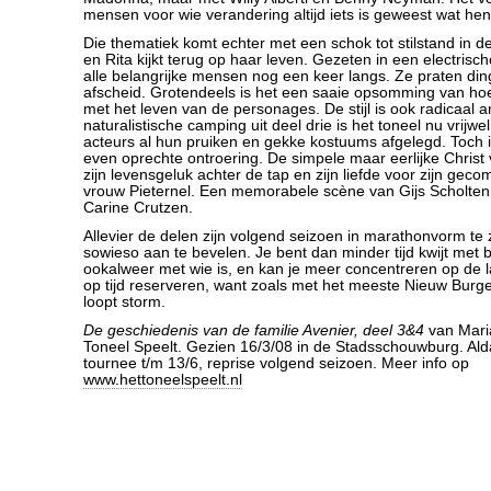
mensen voor wie verandering altijd iets is geweest wat h
Die thematiek komt echter met een schok tot stilstand in de
en Rita kijkt terug op haar leven. Gezeten in een electrisc
alle belangrijke mensen nog een keer langs. Ze praten di
afscheid. Grotendeels is het een saaie opsomming van hoe
met het leven van de personages. De stijl is ook radicaal 
naturalistische camping uit deel drie is het toneel nu vrijw
acteurs al hun pruiken en gekke kostuums afgelegd. Toch i
even oprechte ontroering. De simpele maar eerlijke Christ 
zijn levensgeluk achter de tap en zijn liefde voor zijn geco
vrouw Pieternel. Een memorabele scène van Gijs Scholten
Carine Crutzen.
Allevier de delen zijn volgend seizoen in marathonvorm te z
sowieso aan te bevelen. Je bent dan minder tijd kwijt met
ookalweer met wie is, en kan je meer concentreren op de l
op tijd reserveren, want zoals met het meeste Nieuw Burger
loopt storm.
De geschiedenis van de familie Avenier, deel 3&4
van Mari
Toneel Speelt. Gezien 16/3/08 in de Stadsschouwburg. Ald
tournee t/m 13/6, reprise volgend seizoen. Meer info op
www.hettoneelspeelt.nl