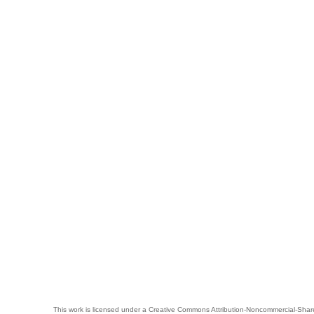
This work is licensed under a
Creative Commons Attribution-Noncommercial-Share