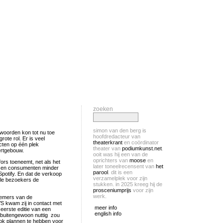
zoeken
simon van den berg is
twoorden kon tot nu toe
hoofdredacteur van
ote rol. Er is veel
theaterkrant
en coördinator
cten op één plek
theater van
podiumkunst.net
.
ertgebouw.
ooit was hij een van de
oprichters van
moose
en
fors toeneemt, net als het
later toneelrecensent van
het
zit, en consumenten minder
parool
. dit is een
otify. En dat de verkoop
verzamelplek voor zijn
ele bezoekers de
stukken. in 2025 kreeg hij de
prosceniumprijs
voor zijn
werk.
fnemers van de
S kwam zij in contact met
meer info
 eerste editie van een
english info
d buitengewoon nuttig zou
 ook plannen te hebben voor