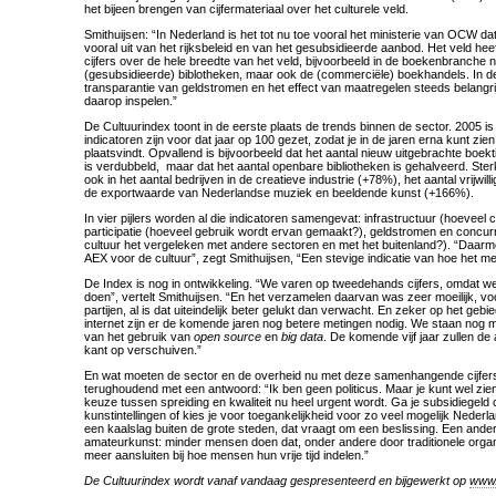
het bijeen brengen van cijfermateriaal over het culturele veld.
Smithuijsen: “In Nederland is het tot nu toe vooral het ministerie van OCW dat
vooral uit van het rijksbeleid en van het gesubsidieerde aanbod. Het veld hee
cijfers over de hele breedte van het veld, bijvoorbeeld in de boekenbranche ni
(gesubsidieerde) biblotheken, maar ook de (commerciële) boekhandels. In 
transparantie van geldstromen en het effect van maatregelen steeds belangri
daarop inspelen.”
De Cultuurindex toont in de eerste plaats de trends binnen de sector. 2005 is h
indicatoren zijn voor dat jaar op 100 gezet, zodat je in de jaren erna kunt zie
plaatsvindt. Opvallend is bijvoorbeeld dat het aantal nieuw uitgebrachte boek
is verdubbeld, maar dat het aantal openbare bibliotheken is gehalveerd. Sterk
ook in het aantal bedrijven in de creatieve industrie (+78%), het aantal vrijwi
de exportwaarde van Nederlandse muziek en beeldende kunst (+166%).
In vier pijlers worden al die indicatoren samengevat: infrastructuur (hoeveel cul
participatie (hoeveel gebruik wordt ervan gemaakt?), geldstromen en concur
cultuur het vergeleken met andere sectoren en met het buitenland?). “Daa
AEX voor de cultuur”, zegt Smithuijsen, “Een stevige indicatie van hoe het me
De Index is nog in ontwikkeling. “We varen op tweedehands cijfers, omdat w
doen”, vertelt Smithuijsen. “En het verzamelen daarvan was zeer moeilijk, v
partijen, al is dat uiteindelijk beter gelukt dan verwacht. En zeker op het geb
internet zijn er de komende jaren nog betere metingen nodig. We staan nog
van het gebruik van
open source
en
big data
. De komende vijf jaar zullen d
kant op verschuiven.”
En wat moeten de sector en de overheid nu met deze samenhangende cijfers
terughoudend met een antwoord: “Ik ben geen politicus. Maar je kunt wel zie
keuze tussen spreiding en kwaliteit nu heel urgent wordt. Ga je subsidiegeld 
kunstintellingen of kies je voor toegankelijkheid voor zo veel mogelijk Nederl
een kaalslag buiten de grote steden, dat vraagt om een beslissing. Een ande
amateurkunst: minder mensen doen dat, onder andere door traditionele organ
meer aansluiten bij hoe mensen hun vrije tijd indelen.”
De Cultuurindex wordt vanaf vandaag gespresenteerd en bijgewerkt op
www.