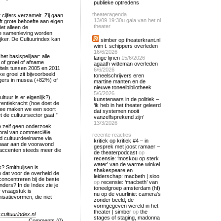
publieke optredens
theateragenda
 cijfers verzamelt. Zij gaan
13/09
19:30u gala van het nl
ft grote behoefte aan eigen
theater
et alleen de
de samenleving worden
jker. De Cultuurindex kan
simber op theaterkrant.nl
wim t. schippers overleden
16/6/2026
et basispeiljaar: alle
lange lijnen
15/6/2026
n of groei of afname
agaath witteman overleden
titels tussen 2005 en 2011
6/6/2026
e groei zit bijvoorbeeld
toneelschrijvers eren
lligers in musea (+82%) of
martine manten en de
nieuwe toneelbibliotheek
5/6/2026
tuur is er eigenlijk?),
kunstenaars in de politiek –
rentiekracht (hoe doet de
‘ik heb in het theater geleerd
rmee maken we een soort
dat systemen nooit
t de cultuursector gaat.”
vanzelfsprekend zijn’
13/3/2026
e zelf geen onderzoek
ooral van commerciële
recente reacties
ied cultuurdeelname via
kritiek op kritiek #4 – in
 maar aan de vooravond
gesprek met joost ramaer –
e accenten steeds meer die
de theaterpodcast
op
recensie: ‘moskou op sterk
water’ van de warme winkel
? Smithuijsen is
shakespeare en
n dat voor de overheid de
leiderschap: macbeth | sioo
concentreren bij de beste
op
recensie: ‘macbeth’ van
anders? In de Index zie je
toneelgroep amsterdam (hf)
r vraagstuk is
nu op de vuurlinie: camera’s
isatievormen, die niet
zonder beeld; de
vormgegeven wereld in het
theater | simber
op
the
cultuurindex.nl
stages of staging, madonna
Comments (0)