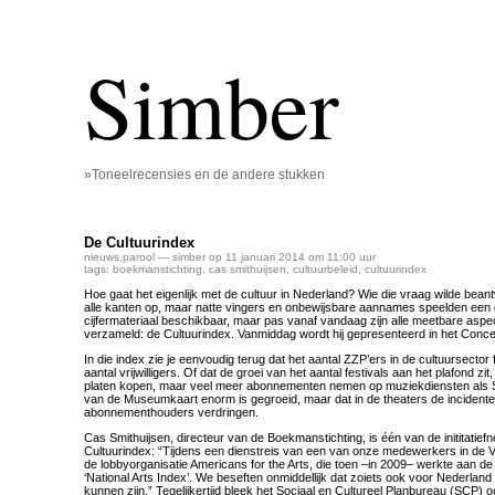
Simber
»Toneelrecensies en de andere stukken
De Cultuurindex
nieuws
,
parool
— simber op 11 januari 2014 om 11:00 uur
tags:
boekmanstichting
,
cas smithuijsen
,
cultuurbeleid
,
cultuurindex
Hoe gaat het eigenlijk met de cultuur in Nederland? Wie die vraag wilde bean
alle kanten op, maar natte vingers en onbewijsbare aannames speelden een gr
cijfermateriaal beschikbaar, maar pas vanaf vandaag zijn alle meetbare aspe
verzameld: de Cultuurindex. Vanmiddag wordt hij gepresenteerd in het Conc
In die index zie je eenvoudig terug dat het aantal ZZP’ers in de cultuursector 
aantal vrijwilligers. Of dat de groei van het aantal festivals aan het plafond 
platen kopen, maar veel meer abonnementen nemen op muziekdiensten als Sp
van de Museumkaart enorm is gegroeid, maar dat in de theaters de incident
abonnementhouders verdringen.
Cas Smithuijsen, directeur van de Boekmanstichting, is één van de inititatie
Cultuurindex: “Tijdens een dienstreis van een van onze medewerkers in de V
de lobbyorganisatie Americans for the Arts, die toen –in 2009– werkte aan de
‘National Arts Index’. We beseften onmiddellijk dat zoiets ook voor Nederlan
kunnen zijn.” Tegelijkertijd bleek het Sociaal en Cultureel Planbureau (SCP)