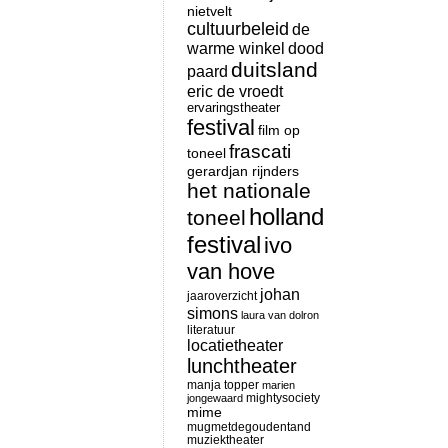
nietvelt
cultuurbeleid
de
warme winkel
dood
duitsland
paard
eric de vroedt
ervaringstheater
festival
film op
frascati
toneel
gerardjan rijnders
het nationale
holland
toneel
festival
ivo
van hove
johan
jaaroverzicht
simons
laura van dolron
literatuur
locatietheater
lunchtheater
manja topper
marien
mightysociety
jongewaard
mime
mugmetdegoudentand
muziektheater