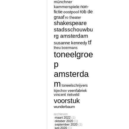
münchner
non-
kammerspiele
rob de
fictie
oostpool
graaf
ro theater
shakespeare
stadsschouwbu
rg amsterdam
tf
susanne kennedy
theu boermans
toneelgroe
p
amsterda
m
toneelschrijvers
tsjechov
veenfabriek
vincent rietveld
voorstuk
wunderbaum
archieven
maart 2022
(1)
oktober 2020
(1)
september 2020
(1)
juni 2020
(1)