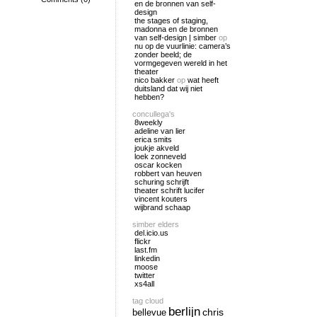
en de bronnen van self-
design
the stages of staging,
madonna en de bronnen
van self-design | simber
op
nu op de vuurlinie: camera’s
zonder beeld; de
vormgegeven wereld in het
theater
nico bakker
op
wat heeft
duitsland dat wij niet
hebben?
concullega's
8weekly
adeline van lier
erica smits
joukje akveld
loek zonneveld
oscar kocken
robbert van heuven
schuring schrijft
theater schrift lucifer
vincent kouters
wijbrand schaap
simber elders
del.icio.us
flickr
last.fm
linkedin
moose
twitter
xs4all
tag cloud
berlijn
chris
bellevue