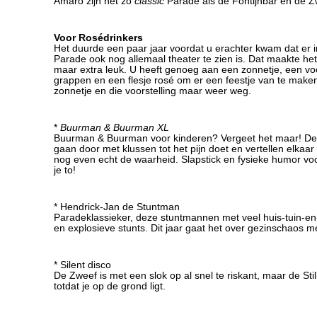
Amaro zijn net zo
classic
Parade als de Fontijnbar en de Z
Voor Rosédrinkers
Het duurde een paar jaar voordat u erachter kwam dat er i
Parade ook nog allemaal theater te zien is. Dat maakte het
maar extra leuk. U heeft genoeg aan een zonnetje, een voo
grappen en een flesje rosé om er een feestje van te make
zonnetje en die voorstelling maar weer weg.
*
Buurman & Buurman XL
Buurman & Buurman voor kinderen? Vergeet het maar! D
gaan door met klussen tot het pijn doet en vertellen elkaa
nog even echt de waarheid. Slapstick en fysieke humor vo
je to!
* Hendrick-Jan de Stuntman
Paradeklassieker, deze stuntmannen met veel huis-tuin-e
en explosieve stunts. Dit jaar gaat het over gezinschaos 
* Silent disco
De Zweef is met een slok op al snel te riskant, maar de Stil
totdat je op de grond ligt.