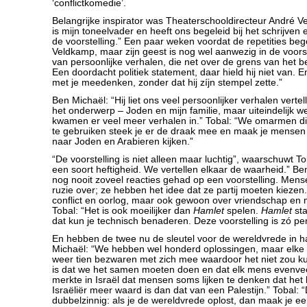
‘conflictkomedie’.
Belangrijke inspirator was Theaterschooldirecteur André Ve
is mijn toneelvader en heeft ons begeleid bij het schrijven
de voorstelling.” Een paar weken voordat de repetities be
Veldkamp, maar zijn geest is nog wel aanwezig in de voorst
van persoonlijke verhalen, die net over de grens van het b
Een doordacht politiek statement, daar hield hij niet van. E
met je meedenken, zonder dat hij zíjn stempel zette.”
Ben Michaël: “Hij liet ons veel persoonlijker verhalen vertell
het onderwerp – Joden en mijn familie, maar uiteindelijk w
kwamen er veel meer verhalen in.” Tobal: “We omarmen di
te gebruiken steek je er de draak mee en maak je mensen
naar Joden en Arabieren kijken.”
“De voorstelling is niet alleen maar luchtig”, waarschuwt Tob
een soort heftigheid. We vertellen elkaar de waarheid.” Be
nog nooit zoveel reacties gehad op een voorstelling. Mense
ruzie over; ze hebben het idee dat ze partij moeten kiezen
conflict en oorlog, maar ook gewoon over vriendschap en me
Tobal: “Het is ook moeilijker dan
Hamlet
spelen.
Hamlet
sta
dat kun je technisch benaderen. Deze voorstelling is zó per
En hebben de twee nu de sleutel voor de wereldvrede in 
Michaël: “We hebben wel honderd oplossingen, maar elke 
weer tien bezwaren met zich mee waardoor het niet zou k
is dat we het samen moeten doen en dat elk mens evenveel
merkte in Israël dat mensen soms lijken te denken dat het
Israëliër meer waard is dan dat van een Palestijn.” Tobal: “De
dubbelzinnig: als je de wereldvrede oplost, dan maak je e