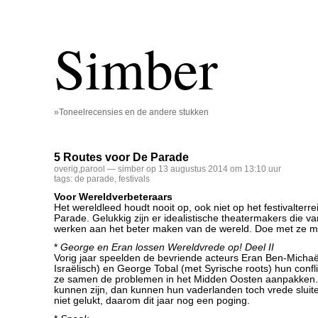
Simber
»Toneelrecensies en de andere stukken
5 Routes voor De Parade
overig
,
parool
— simber op 13 augustus 2014 om 13:10 uur
tags:
de parade
,
festivals
Voor Wereldverbeteraars
Het wereldleed houdt nooit op, ook niet op het festivalterr
Parade. Gelukkig zijn er idealistische theatermakers die va
werken aan het beter maken van de wereld. Doe met ze m
*
George en Eran lossen Wereldvrede op! Deel II
Vorig jaar speelden de bevriende acteurs Eran Ben-Michaë
Israëlisch) en George Tobal (met Syrische roots) hun confl
ze samen de problemen in het Midden Oosten aanpakken. A
kunnen zijn, dan kunnen hun vaderlanden toch vrede sluite
niet gelukt, daarom dit jaar nog een poging.