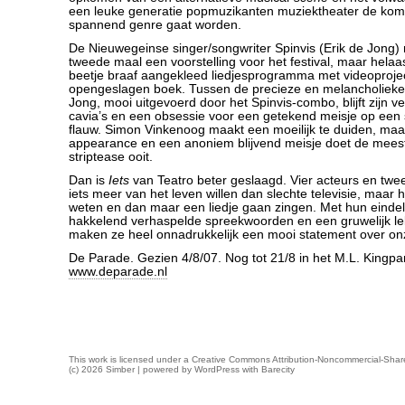
een leuke generatie popmuzikanten muziektheater de kom
spannend genre gaat worden.
De Nieuwegeinse singer/songwriter Spinvis (Erik de Jong)
tweede maal een voorstelling voor het festival, maar helaas 
beetje braaf aangekleed liedjesprogramma met videoprojec
opengeslagen boek. Tussen de precieze en melancholieke 
Jong, mooi uitgevoerd door het Spinvis-combo, blijft zijn ve
cavia’s en een obsessie voor een getekend meisje op een
flauw. Simon Vinkenoog maakt een moeilijk te duiden, ma
appearance en een anoniem blijvend meisje doet de mees
striptease ooit.
Dan is
Iets
van Teatro beter geslaagd. Vier acteurs en twe
iets meer van het leven willen dan slechte televisie, maar h
weten en dan maar een liedje gaan zingen. Met hun einde
hakkelend verhaspelde spreekwoorden en een gruwelijk lel
maken ze heel onnadrukkelijk een mooi statement over onze
De Parade. Gezien 4/8/07. Nog tot 21/8 in het M.L. Kingpa
www.deparade.nl
This work is licensed under a
Creative Commons Attribution-Noncommercial-Share
(c) 2026 Simber | powered by
WordPress
with
Barecity