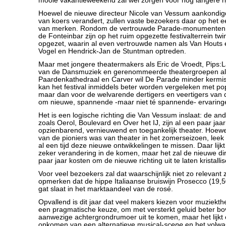
mooie vakantieweekend zal wel zorgen voor nog langere ri
Hoewel de nieuwe directeur Nicole van Vessum aankondig
van koers verandert, zullen vaste bezoekers daar op het e
van merken. Rondom de vertrouwde Parade-monumenten 
de Fonteinbar zijn op het ruim opgezette festivalterrein twi
opgezet, waarin al even vertrouwde namen als Van Houts
Vogel en Hendrick-Jan de Stuntman optreden.
Maar met jongere theatermakers als Eric de Vroedt, Pips:
van de Dansmuziek en gerenommeerde theatergroepen a
Paardenkathedraal en Carver wil De Parade minder kermis
kan het festival inmiddels beter worden vergeleken met po
maar dan voor de welvarende dertigers en veertigers van 
om nieuwe, spannende -maar niet té spannende- ervaring
Het is een logische richting die Van Vessum inslaat: de an
zoals Oerol, Boulevard en Over het IJ, zijn al een paar ja
opzienbarend, vernieuwend en toegankelijk theater. Hoew
van de pioniers was van theater in het zomerseizoen, lee
al een tijd deze nieuwe ontwikkelingen te missen. Daar lij
zeker verandering in de komen, maar het zal de nieuwe di
paar jaar kosten om de nieuwe richting uit te laten kristalli
Voor veel bezoekers zal dat waarschijnlijk niet zo relevant zi
opmerken dat de hippe Italiaanse bruiswijn Prosecco (19,50
gat slaat in het marktaandeel van de rosé.
Opvallend is dit jaar dat veel makers kiezen voor muziekthea
een pragmatische keuze, om met versterkt geluid beter bov
aanwezige achtergrondrumoer uit te komen, maar het lijkt 
opkomen van een alternatieve musical-
scene
en het volw