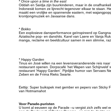
*
Once upon a time in the east
Oddah en Saïdja zijn buurkinderen, maar in de onafhankelij
Indonesië komen ze lijnrecht tegenover elkaar te staan. H
maakt een vrolijke en spannende eastern, met wajangpop
krontjongmuziek en Javaanse dans.
*
Bokko
Een explosieve dansperformance geïnspireerd op Gangna
Aziatische pop- en danshits. Karel van Laere en Vanja R
manga, reclame en beeldcultuur samen in een slimme, raz
*
Happy Garden
Tinus en José willen na een levensveranderende reis naar
restaurant openen. Dorpscafé ‘het Wapen van Schijnveld’ 
restaurant ‘Happy Garden’. Pijnlijke humor van Servaes Ne
Zeben en de Frima Rieks Swarte.
Eettip: Super buikspek met gember en pepers van Sticky Fi
van Hotmamahot
Voor Parade-puristen
U komt al eeuwen op de Parade –u vergist zich zelfs wel 