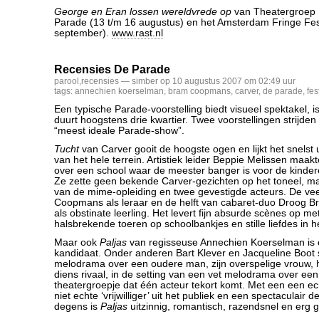
George en Eran lossen wereldvrede op
van Theatergroep R
Parade (13 t/m 16 augustus) en het Amsterdam Fringe Fest
september).
www.rast.nl
Recensies De Parade
parool
,
recensies
— simber op 10 augustus 2007 om 02:49 uur
tags:
annechien koerselman
,
bram coopmans
,
carver
,
de parade
,
fes
Een typische Parade-voorstelling biedt visueel spektakel, is
duurt hoogstens drie kwartier. Twee voorstellingen strijden d
“meest ideale Parade-show”.
Tucht
van Carver gooit de hoogste ogen en lijkt het snelst 
van het hele terrein. Artistiek leider Beppie Melissen maakt
over een school waar de meester banger is voor de kinde
Ze zette geen bekende Carver-gezichten op het toneel, m
van de mime-opleiding en twee gevestigde acteurs. De v
Coopmans als leraar en de helft van cabaret-duo Droog B
als obstinate leerling. Het levert fijn absurde scènes op me
halsbrekende toeren op schoolbankjes en stille liefdes in he
Maar ook
Paljas
van regisseuse Annechien Koerselman is
kandidaat. Onder anderen Bart Klever en Jacqueline Boot 
melodrama over een oudere man, zijn overspelige vrouw, 
diens rivaal, in de setting van een vet melodrama over ee
theatergroepje dat één acteur tekort komt. Met een een ec
niet echte ‘vrijwilliger’ uit het publiek en een spectaculai
degens is
Paljas
uitzinnig, romantisch, razendsnel en erg g