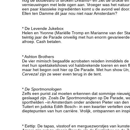
nog de Boulevard of Broken Dreams– en ziet de drukte en
vernieuwingen met lede ogen aan. Vroeger was het natuurl
een paar klassieke ingrediënten komt u de avond wel doo
Ellen ten Damme dit jaar nou niet naar Amsterdam?
* De Levende Jukebox
Helen en Yvonne (Mariëlle Tromp en Marianne van der Staa
twintig jaar de Parade onveilig met hun enorm gevarieerde
afroep. Cash betalen.
* Ashton Brothers
De vier mimisch begaafde acrobaten reisden inmiddels de 
met hun spektakelshows vol halsbrekende toeren en een fl
maar het begon ooit hier op De Parade. Met hun show
Un,
Cerveza!
zijn ze weer even terug in de tent.
*
De Sportmonologen
Zelfs een purist zal moeten erkennen dat sommige nieuwi
geslaagd zijn. Zoals
De Sportmonologen
op De Parade, wa
sporthelden –in Amsterdam onder anderen Pieter van de
Tuitert en judoka Edith Bosch– in een kwartier vertellen o
dieptepunten van hun carrière. Vrolijk, ontspannen en insp
* Eettip: De tapas, visstoof en merguezworstjes van kuns