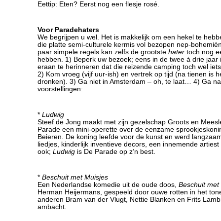
Eettip: Eten? Eerst nog een flesje rosé.
Voor Paradehaters
We begrijpen u wel. Het is makkelijk om een hekel te heb
die platte semi-culturele kermis vol bezopen nep-bohemiè
paar simpele regels kan zelfs de grootste
hater
toch nog e
hebben. 1) Beperk uw bezoek; eens in de twee á drie jaar
eraan te herinneren dat die reizende camping toch wel iets 
2) Kom vroeg (vijf uur-ish) en vertrek op tijd (na tienen is h
dronken). 3) Ga niet in Amsterdam – oh, te laat… 4) Ga n
voorstellingen:
*
Ludwig
Steef de Jong maakt met zijn gezelschap Groots en Mees
Parade een mini-operette over de eenzame sprookjeskoni
Beieren. De koning leefde voor de kunst en werd langzaam
liedjes, kinderlijk inventieve decors, een innemende arties
ook;
Ludwig
is De Parade op z’n best.
*
Beschuit met Muisjes
Een Nederlandse komedie uit de oude doos,
Beschuit met
Herman Heijermans, gespeeld door ouwe rotten in het ton
anderen Bram van der Vlugt, Nettie Blanken en Frits Lamb
ambacht.