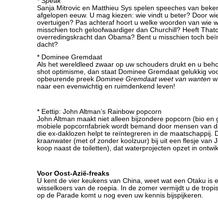
*
Speak
Sanja Mitrovic en Matthieu Sys spelen speeches van beken
afgelopen eeuw. U mag kiezen: wie vindt u beter? Door wie
overtuigen? Pas achteraf hoort u welke woorden van wie wa
misschien toch geloofwaardiger dan Churchill? Heeft That
overredingskracht dan Obama? Bent u misschien toch beï
dacht?
* Dominee Gremdaat
Als het wereldleed zwaar op uw schouders drukt en u beho
shot optimisme, dan staat Dominee Gremdaat gelukkig voor
opbeurende preek
Dominee Gremdaat weet van wanten
wi
naar een evenwichtig en ruimdenkend leven!
* Eettip: John Altman’s Rainbow popcorn
John Altman maakt niet alleen bijzondere popcorn (bio en g
mobiele popcornfabriek wordt bemand door mensen van 
die ex-daklozen helpt te reïntegreren in de maatschappij. 
kraanwater (met of zonder koolzuur) bij uit een flesje van J
koop naast de toiletten), dat waterprojecten opzet in ontwi
Voor Oost-Azië-freaks
U kent de vier keukens van China, weet wat een Otaku is 
wisselkoers van de roepia. In de zomer vermijdt u de trop
op de Parade komt u nog even uw kennis bijspijkeren.