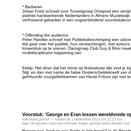
*
Barbaren
Johan Fretz schreef voor Toneelgroep Oostpool een venij
pislinke hardwerkende Nederlanders in Almere Muziekwijk. 
verfrissend gekanker in een oogverblindend zuurstokdecor
*
Offending the audience
Peter Handke schreef met
Publieksbeschimping
een uitzon
dat gaat over het publiek, hun verwachtingen, met acteurs
toneelstuk op te voeren. Dansgroep Club Guy & Roni maak
multidisciplinaire happening van.
Eettip: Het diner dat het minst op festivalvoer lijkt vind je bi
Stijl, en dan met name de halve Oosterscheldekreeft van de
gefrituurde courgettebloemen van Haute Friture zijn niet 
Voorstuk: ‘George en Eran lossen wereldvrede o
interviews
,
parool
— simber op 1 september 2013 om 22:21 uur
tags:
de parade
,
eran ben-michaël
,
fringe
,
george tobal
,
theater rast
Passen een Jood en een Syriër in één broek? In de Parad