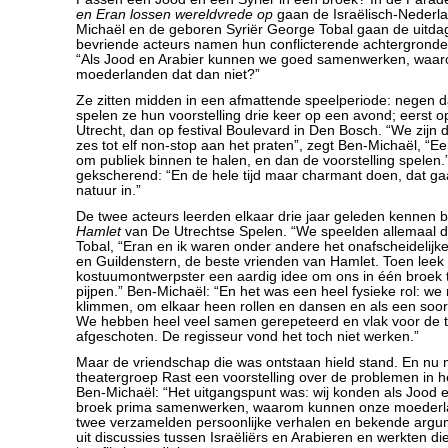
en Eran lossen wereldvrede op
gaan de Israëlisch-Nederl
Michaël en de geboren Syriër George Tobal gaan de uitda
bevriende acteurs namen hun conflicterende achtergronde
“Als Jood en Arabier kunnen we goed samenwerken, waa
moederlanden dat dan niet?”
Ze zitten midden in een afmattende speelperiode: negen d
spelen ze hun voorstelling drie keer op een avond; eerst o
Utrecht, dan op festival Boulevard in Den Bosch. “We zijn d
zes tot elf non-stop aan het praten”, zegt Ben-Michaël, “E
om publiek binnen te halen, en dan de voorstelling spelen.”
gekscherend: “En de hele tijd maar charmant doen, dat ga
natuur in.”
De twee acteurs leerden elkaar drie jaar geleden kennen bi
Hamlet
van De Utrechtse Spelen. “We speelden allemaal du
Tobal, “Eran en ik waren onder andere het onafscheidelij
en Guildenstern, de beste vrienden van Hamlet. Toen leek
kostuumontwerpster een aardig idee om ons in één broek 
pijpen.” Ben-Michaël: “En het was een heel fysieke rol: we
klimmen, om elkaar heen rollen en dansen en als een soor
We hebben heel veel samen gerepeteerd en vlak voor de t
afgeschoten. De regisseur vond het toch niet werken.”
Maar de vriendschap die was ontstaan hield stand. En nu
theatergroep Rast een voorstelling over de problemen in 
Ben-Michaël: “Het uitgangspunt was: wij konden als Jood e
broek prima samenwerken, waarom kunnen onze moederla
twee verzamelden persoonlijke verhalen en bekende arg
uit discussies tussen Israëliërs en Arabieren en werkten die