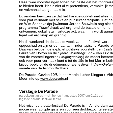
Deze twee voorstellingen tonen het beste dat het rondreize
te bieden heeft. Het is niet al te pretentieus, vermakelijk th
en vakmanschap gemaakt is.
Bovendien bewijzen ze dat het Parade-publiek niet alleen d
voor plat vermaak met seks en publieksparticipatie. Dat h
en Wim Sonneveldprijswinnaar Jeroen Bouwhuis nog niet h
programma
Thuis!
draait wel erg rond de basale driften e
ontvangen, ookal is zijn virtuoze act, waarin hij wordt aang
lepel wél erg knap en grappig.
Na dit weekend, in de laatste week van het festival, wordt
opgeschud en zijn er een aantal minder typische Parade-voo
Daarvan beloven de expliciet politieke voorstellingen
Laats
Laura van Dolron en de
Sjoerd Vollebregt Show
van Eric d
van de voorstellingenreek
Mightysociety
) de meest interes
ook voor puur vermaak kunt u tot de 19e in het Martin Luth
bijvoorbeeld bij de driedimensionale festivalhit
View-O-Ra
varieté van de Ashton Brothers.
De Parade. Gezien 10/8 in het Martin Luther Kingpark. Ald
Meer info op
www.deparade.nl
Verslagje De Parade
parool
,
verslagjes
— simber op 4 augustus 2007 om 01:11 uur
tags:
de parade
,
festival
,
teatro
Het reizende theaterfestival De Parade is in Amsterdam 
mooie weer zorgde gisteren voor een drukbezochte eerste 