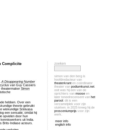
 Complicite
zoeken
simon van den berg is
hoofdredacteur van
e.
A Disappearing Number
theaterkrant
en coördinator
t-cyclus van Guy Cassiers
theater van
podiumkunst.net
.
se theatermaker
Simon
ooit was hij een van de
istische
oprichters van
moose
en
later toneelrecensent van
het
parool
. dit is een
unde hebben. Over een
verzamelplek voor zijn
skundige theorie gebruikt
stukken. in 2025 kreeg hij de
nte wiskundige
Srinivasa
prosceniumprijs
voor zijn
og een sensatie, omdat hij
werk.
ie opvielen door hun
kenniswerkers uit India.
meer info
 Brits-Indiase acteurs.
english info
ende verhalen