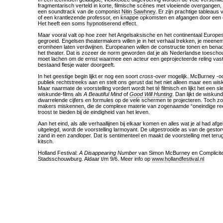
fragmentarisch verteld in korte, filmische scènes met vloeiende overgangen,
een soundtrack van de componist
Nitin Sawhney
. Er zijn prachtige tableau
of een krantlezende professor, en knappe opkomsten en afgangen door een
Het heeft een soms hypnotiserend effect.
Maar vooral valt op hoe zeer het Angelsaksische en het continentaal Europese 
gegroeid. Engelsen theatermakers willen je in het verhaal trekken, je meenem
eromheen laten verdwijnen. Europeanen willen de constructie tonen en bena
het theater. Dat is zozeer de norm geworden dat je als Nederlandse toeschou
moet lachen om de ernst waarmee een acteur een geprojecteerde reling vast
bestaand flesje water doorgeeft.
In het geestige begin lijkt er nog een soort
cross-over
mogelijk. McBurney -oo
publiek rechtstreeks aan en stelt ons gerust dat het niet alleen maar een wis
Maar naarmate de voorstelling vordert wordt het té filmisch en lijkt het een sl
wiskunde-films als
A Beautiful Mind
of
Good Will Hunting
. Dan lijkt de wisku
dwarrelende cijfers en formules op de vele schermen te projecteren. Toch zo
makers miskennen, die de complexe materie van zogenaamde “oneindige r
troost te bieden bij de eindigheid van het leven.
Aan het eind, als alle verhaallijnen bij elkaar komen en alles wat je al had af
uitgelegd, wordt de voorstelling larmoyant. De uitgestrooide as van de gest
zand in een zandloper. Dat is sentimenteel en maakt de voorstelling met ter
kitsch.
Holland Festival:
A Disappearing Number
van Simon McBurney en Complicite.
Stadsschouwburg. Aldaar t/m 9/6. Meer info op
www.hollandfestival.nl