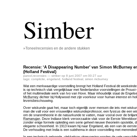
Simber
»Toneelrecensies en de andere stukken
Recensie: ‘A Disappearing Number’ van Simon McBurney en
(Holland Festival)
parool
,
recensies
— simber op 8 juni 2007 om 00:27 uur
tags:
complicite
,
engeland
,
holland festival
,
simon mcburney
Wat een merkwaardige voorstelling brengt het Holland Festival dit weekeind
is op technisch vlak vergelijkbaar met Nederlandse voorstellingen de Prous
of het multimediale werk van Ivo van Hove. Maar inhoudelijk staat de Engel
McBurney
dichter bij Hollywood met zijn voorkeur voor human interest en hol
levensbeschouwing.
Over wiskunde gaat het, maar toch eigenlijk over mensen die iets met wisk
man die valt voor een vrouwelijke wiskundeprofessor, een fysicus die een wi
om de snarentheorie in de natuurkunde te vatten, maar vooral over de brilja
Ramanujan
. Deze Indiase klerk veroorzaakte vlak voor de Eerste Wereldoorl
zonder enige formele opleiding een serie geheel nieuwe theorieën opstelde, d
elegante schoonheid. In 1913 kwam hij naar Engeland, als een van de eerste 
De verhouding met India is een subthema in deze voorstelling met merendeels
In een technisch gelaagde, vlekkeloze uitgevoering worden de vele verschill