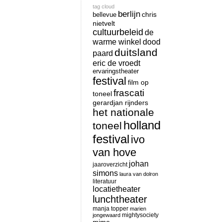
tag cloud
berlijn
chris
bellevue
nietvelt
cultuurbeleid
de
warme winkel
dood
duitsland
paard
eric de vroedt
ervaringstheater
festival
film op
frascati
toneel
gerardjan rijnders
het nationale
holland
toneel
festival
ivo
van hove
johan
jaaroverzicht
simons
laura van dolron
literatuur
locatietheater
lunchtheater
manja topper
marien
mightysociety
jongewaard