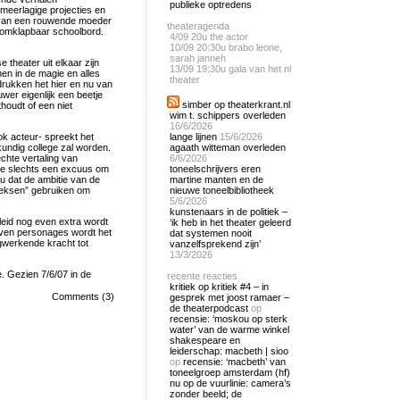
publieke optredens
 meerlagige projecties en
s van een rouwende moeder
theateragenda
 omklapbaar schoolbord.
4/09
20u the actor
10/09
20:30u brabo leone,
sarah janneh
theater uit elkaar zijn
13/09
19:30u gala van het nl
en in de magie en alles
theater
drukken het hier en nu van
wer eigenlijk een beetje
simber op theaterkrant.nl
houdt of een niet
wim t. schippers overleden
16/6/2026
k acteur- spreekt het
lange lijnen
15/6/2026
kundig college zal worden.
agaath witteman overleden
echte vertaling van
6/6/2026
nde slechts een excuus om
toneelschrijvers eren
u dat de ambitie van de
martine manten en de
eeksen” gebruiken om
nieuwe toneelbibliotheek
5/6/2026
kunstenaars in de politiek –
geleid nog even extra wordt
‘ik heb in het theater geleerd
orven personages wordt het
dat systemen nooit
ugwerkende kracht tot
vanzelfsprekend zijn’
13/3/2026
 Gezien 7/6/07 in de
recente reacties
kritiek op kritiek #4 – in
Comments (3)
gesprek met joost ramaer –
de theaterpodcast
op
recensie: ‘moskou op sterk
water’ van de warme winkel
shakespeare en
leiderschap: macbeth | sioo
op
recensie: ‘macbeth’ van
toneelgroep amsterdam (hf)
nu op de vuurlinie: camera’s
zonder beeld; de