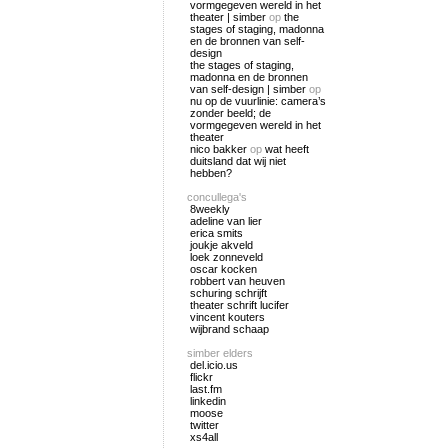
vormgegeven wereld in het
theater | simber
op
the
stages of staging, madonna
en de bronnen van self-
design
the stages of staging,
madonna en de bronnen
van self-design | simber
op
nu op de vuurlinie: camera’s
zonder beeld; de
vormgegeven wereld in het
theater
nico bakker
op
wat heeft
duitsland dat wij niet
hebben?
concullega's
8weekly
adeline van lier
erica smits
joukje akveld
loek zonneveld
oscar kocken
robbert van heuven
schuring schrijft
theater schrift lucifer
vincent kouters
wijbrand schaap
simber elders
del.icio.us
flickr
last.fm
linkedin
moose
twitter
xs4all