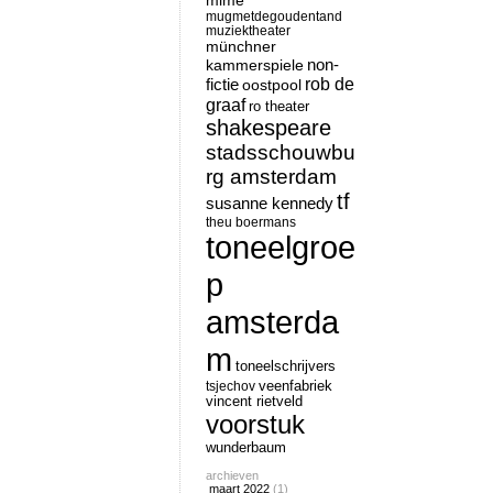
mime
mugmetdegoudentand
muziektheater
münchner
non-
kammerspiele
rob de
fictie
oostpool
graaf
ro theater
shakespeare
stadsschouwbu
rg amsterdam
tf
susanne kennedy
theu boermans
toneelgroe
p
amsterda
m
toneelschrijvers
tsjechov
veenfabriek
vincent rietveld
voorstuk
wunderbaum
archieven
maart 2022
(1)