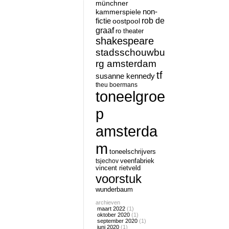
münchner
non-
kammerspiele
rob de
fictie
oostpool
graaf
ro theater
shakespeare
stadsschouwbu
rg amsterdam
tf
susanne kennedy
theu boermans
toneelgroe
p
amsterda
m
toneelschrijvers
tsjechov
veenfabriek
vincent rietveld
voorstuk
wunderbaum
archieven
maart 2022
(1)
oktober 2020
(1)
september 2020
(1)
juni 2020
(1)