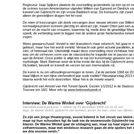
Regisseur Jaap Spijkers plaatste de voorstelling grotendeels op een op en n
de scènes tussen Amsterdamse vijanden Willem van Egmond en Diedrick van
kasteel van Gijsbrecht en zijn vrouw Badeloch erop. De kostuums zijn zwart e
alleen de geestelijken dragen het fel rood.
De reien of koorzangen zijn deels vervangen door nieuwe teksten van Wille
normaalgesproken extreem plechtig en abstract zijn, maakt Otten juist een a
smart en de macht van vrouwen, waarmee hij, mede door de geweldige Maris
speelt, de verbinding weet te leggen met de andere grote Nederlandse toneel
zegen
.
Wees gewaarschuwd: Vondel is niet dramatisch maar retorisch; het gaat er ni
gebeurt, maar hoe het wordt verteld. Verwacht ook geen actuele parallelen, je 
zien, of helemaal niet. Uiteindelijk maakt deze voorstelling mooi zichtbaar hoe
was om de verheven vorm van de classicistische tragedie toe te passen op
aan de Amstel. Onze polder is altijd iets te nat (en kunstmatig) geweest om vr
mythologie. Mark Rietman weet de lichte ironie die dus bij de
Gijsbrecht
anno 
Hij buldert, beveelt en kneedt de verzen tot een memorabele rol.
De kunst is nu om uithoudingsvermogen te tonen. Zal de periode 1968 tot 2010 u
hiaat blijken in een bijna vierhonderd jaar oude traditie? Nieuwjaarsdag 2013 i
daarna wordt het echt doorzetten. Maar het is de moeite waard.
Gijsbrecht van Amstel
van Het Toneel Speelt. Gezien 1/1/2012 in de Stadssc
Tournee t/m 18/2. Meer info op
www.hettoneelspeelt.nl
Interview: De Warme Winkel over ‘Gijsbrecht’
interviews
,
parool
,
ps kunst
— simber op 21 december 2009 om 11:31 uur
tags:
de warme winkel
,
gijsbrecht van aemstel
,
jeroen de man
,
mara van vlijmen
Ze zijn een jonge theatergroep, vooral bekend in het circuit van kleine
maar op hun schouders ligt de taak om de eeuwenoude
Gijsbrecht
-tra
blazen. De Warme Winkel gaat de uitdaging aan, maar op haar eigen wi
zelfvertrouwen, maar met eindeloze research gaan de drie spelers het stuk
we drie enorme
nerds
.”