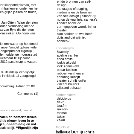
en de bronnen van self-
eer klappend plateau, met
design
 Haerlem er onder, en het
the stages of staging,
n grijze jassen en truien,
madonna en de bronnen
van self-design | simber
op
nu op de vuurlinie: camera’s
m Jan Otten. Waar de reien
zonder beeld; de
ardse verbinding met de
vormgegeven wereld in het
a van Eyle die de reien
theater
klassieker,
Op hoop van
nico bakker
op
wat heeft
duitsland dat wij niet
hebben?
et om wat er op het toneel
moet Vondel tijdloos willen
concullega's
 ongerijmd het eigenlijk
8weekly
 de modderige moerasstad
adeline van lier
uchtbaar te zijn voor
erica smits
2012 past knap te vatten.
joukje akveld
loek zonneveld
oscar kocken
iteindelijk een tijdelijk
robbert van heuven
s inmiddels al vastgelegd,
schuring schrijft
theater schrift lucifer
vincent kouters
houwburg. Aldaar t/m 8/1.
wijbrand schaap
Comments (1)
simber elders
del.icio.us
flickr
last.fm
linkedin
,
vincent rietveld
,
vondel
moose
twitter
 zalen en zomerfestivals,
xs4all
ditie nieuw leven in te
jze; oneerbiedig en vol
tag cloud
 te lijf. “Eigenlijk zijn
berlijn
chris
bellevue