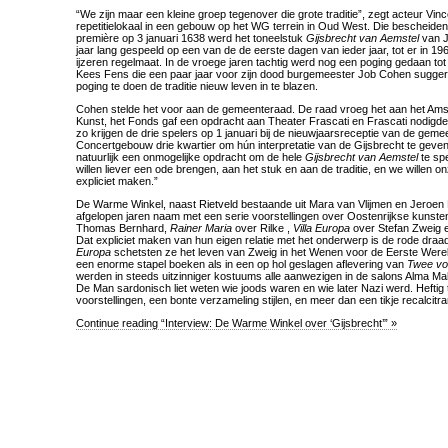
“We zijn maar een kleine groep tegenover die grote traditie”, zegt acteur Vinc
repetitielokaal in een gebouw op het WG terrein in Oud West. Die bescheidenh
première op 3 januari 1638 werd het toneelstuk
Gijsbrecht van Aemstel
van J
jaar lang gespeeld op een van de de eerste dagen van ieder jaar, tot er in 1
ijzeren regelmaat. In de vroege jaren tachtig werd nog een poging gedaan tot
Kees Fens die een paar jaar voor zijn dood burgemeester Job Cohen sugge
poging te doen de traditie nieuw leven in te blazen.
Cohen stelde het voor aan de gemeenteraad. De raad vroeg het aan het Am
Kunst, het Fonds gaf een opdracht aan Theater Frascati en Frascati nodigd
zo krijgen de drie spelers op 1 januari bij de nieuwjaarsreceptie van de gem
Concertgebouw drie kwartier om hún interpretatie van de Gijsbrecht te geven.
natuurlijk een onmogelijke opdracht om de hele
Gijsbrecht van Aemstel
te spe
willen liever een ode brengen, aan het stuk en aan de traditie, en we willen 
expliciet maken.”
De Warme Winkel, naast Rietveld bestaande uit Mara van Vlijmen en Jeroe
afgelopen jaren naam met een serie voorstellingen over Oostenrijkse kunst
Thomas Bernhard,
Rainer Maria
over Rilke ,
Villa Europa
over Stefan Zweig
Dat expliciet maken van hun eigen relatie met het onderwerp is de rode draad
Europa
schetsten ze het leven van Zweig in het Wenen voor de Eerste Werel
een enorme stapel boeken als in een op hol geslagen aflevering van
Twee vo
werden in steeds uitzinniger kostuums alle aanwezigen in de salons Alma Mah
De Man sardonisch liet weten wie joods waren en wie later Nazi werd. Heftig t
voorstellingen, een bonte verzameling stijlen, en meer dan een tikje recalcitra
Continue reading “Interview: De Warme Winkel over ‘Gijsbrecht’” »