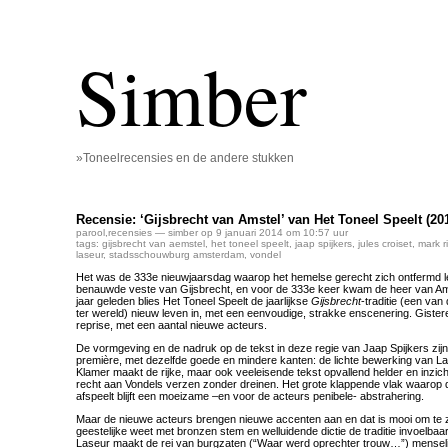
Simber
»Toneelrecensies en de andere stukken
Recensie: ‘Gijsbrecht van Amstel’ van Het Toneel Speelt (20
parool
,
recensies
— simber op 9 januari 2014 om 10:57 uur
tags:
gijsbrecht van aemstel
,
het toneel speelt
,
jaap spijkers
,
jules croiset
,
mark r
laseur
,
stadsschouwburg amsterdam
,
vondel
Het was de 333e nieuwjaarsdag waarop het hemelse gerecht zich ontfermd l
benauwde veste van Gijsbrecht, en voor de 333e keer kwam de heer van Am
jaar geleden blies Het Toneel Speelt de jaarlijkse
Gijsbrecht
-traditie (een van
ter wereld) nieuw leven in, met een eenvoudige, strakke enscenering. Gister
reprise, met een aantal nieuwe acteurs.
De vormgeving en de nadruk op de tekst in deze regie van Jaap Spijkers zijn 
première, met dezelfde goede en mindere kanten: de lichte bewerking van L
Klamer maakt de rijke, maar ook veeleisende tekst opvallend helder en inzich
recht aan Vondels verzen zonder dreinen. Het grote klappende vlak waarop d
afspeelt blijft een moeizame –en voor de acteurs penibele- abstrahering.
Maar de nieuwe acteurs brengen nieuwe accenten aan en dat is mooi om te zi
geestelijke weet met bronzen stem en welluidende dictie de traditie invoelba
Laseur maakt de rei van burgzaten (“Waar werd oprechter trouw…”) menseli