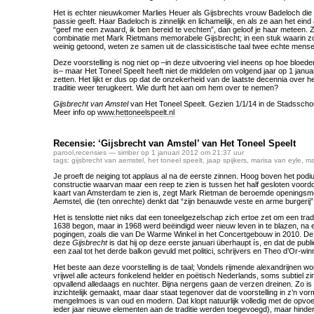
Het is echter nieuwkomer Marlies Heuer als Gijsbrechts vrouw Badeloch die d
passie geeft. Haar Badeloch is zinnelijk en lichamelijk, en als ze aan het eind 
“geef me een zwaard, ik ben bereid te vechten”, dan geloof je haar meteen.
combinatie met Mark Rietmans memorabele Gijsbrecht; in een stuk waarin zo
weinig getoond, weten ze samen uit de classicistische taal twee echte mense
Deze voorstelling is nog niet op –in deze uitvoering viel ineens op hoe bloede
is– maar Het Toneel Speelt heeft niet de middelen om volgend jaar op 1 januari
zetten. Het lijkt er dus op dat de onzekerheid van de laatste decennia over 
traditie weer terugkeert. Wie durft het aan om hem over te nemen?
Gijsbrecht van Amstel
van Het Toneel Speelt. Gezien 1/1/14 in de Stadsschou
Meer info op
www.hettoneelspeelt.nl
Recensie: ‘Gijsbrecht van Amstel’ van Het Toneel Speelt
parool
,
recensies
— simber op 1 januari 2012 om 21:37 uur
tags:
gijsbrecht van aemstel
,
het toneel speelt
,
jaap spijkers
,
marisa van eyle
,
ma
Je proeft de neiging tot applaus al na de eerste zinnen. Hoog boven het podi
constructie waarvan maar een reep te zien is tussen het half gesloten voo
kaart van Amsterdam te zien is, zegt Mark Rietman de beroemde openingsm
Aemstel, die (ten onrechte) denkt dat “zijn benauwde veste en arme burgerij” 
Het is tenslotte niet niks dat een toneelgezelschap zich ertoe zet om een tradi
1638 begon, maar in 1968 werd beëindigd weer nieuw leven in te blazen, na 
pogingen, zoals die van De Warme Winkel in het Concertgebouw in 2010. De
deze
Gijsbrecht
is dat hij op deze eerste januari überhaupt ís, en dat de publ
een zaal tot het derde balkon gevuld met politici, schrijvers en Theo d’Or-win
Het beste aan deze voorstelling is de taal; Vondels rijmende alexandrijnen 
vrijwel alle acteurs fonkelend helder en poëtisch Nederlands, soms subtiel z
opvallend alledaags en nuchter. Bijna nergens gaan de verzen dreinen. Zo is h
inzichtelijk gemaakt, maar daar staat tegenover dat de voorstelling in z’n v
mengelmoes is van oud en modern. Dat klopt natuurlijk volledig met de opvo
ieder jaar nieuwe elementen aan de traditie werden toegevoegd), maar hinderli