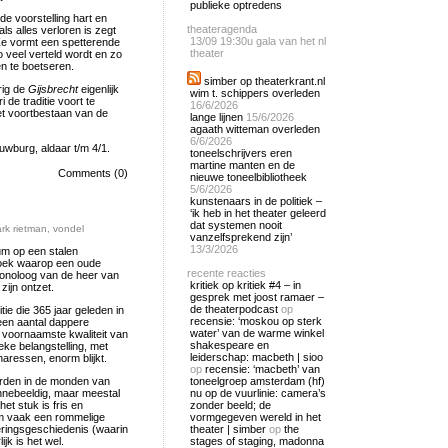
publieke optredens
e voorstelling hart en
theateragenda
als alles verloren is zegt
13/09
19:30u gala van het nl
 Ze vormt een spetterende
theater
 veel verteld wordt en zo
n te boetseren.
simber op theaterkrant.nl
rig de
Gijsbrecht
eigenlijk
wim t. schippers overleden
 de traditie voort te
16/6/2026
het voortbestaan van de
lange lijnen
15/6/2026
agaath witteman overleden
6/6/2026
wburg, aldaar t/m 4/1.
toneelschrijvers eren
martine manten en de
Comments (0)
nieuwe toneelbibliotheek
5/6/2026
kunstenaars in de politiek –
‘ik heb in het theater geleerd
dat systemen nooit
rk rietman
,
vondel
vanzelfsprekend zijn’
13/3/2026
um op een stalen
rdoek waarop een oude
recente reacties
onoloog van de heer van
kritiek op kritiek #4 – in
zijn ontzet.
gesprek met joost ramaer –
de theaterpodcast
op
tie die 365 jaar geleden in
recensie: ‘moskou op sterk
een aantal dappere
water’ van de warme winkel
 voornaamste kwaliteit van
shakespeare en
ieke belangstelling, met
leiderschap: macbeth | sioo
naressen, enorm blijkt.
op
recensie: ‘macbeth’ van
worden in de monden van
toneelgroep amsterdam (hf)
innebeeldig, maar meestal
nu op de vuurlinie: camera’s
et stuk is fris en
zonder beeld; de
orm vaak een rommelige
vormgegeven wereld in het
eringsgeschiedenis (waarin
theater | simber
op
the
jk is het wel.
stages of staging, madonna