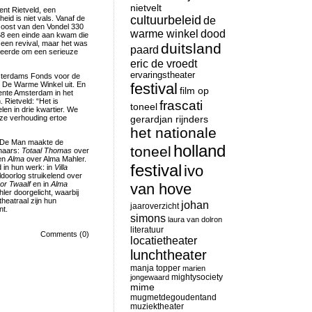
nietvelt
ent Rietveld, een
cultuurbeleid
eid is niet vals. Vanaf de
de
oost van den Vondel 330
warme winkel
dood
968 een einde aan kwam die
 een revival, maar het was
duitsland
paard
reerde om een serieuze
eric de vroedt
ervaringstheater
sterdams Fonds voor de
e De Warme Winkel uit. En
festival
film op
eente Amsterdam in het
 Rietveld: “Het is
frascati
toneel
len in drie kwartier. We
onze verhouding ertoe
gerardjan rijnders
het nationale
n De Man maakte de
holland
toneel
enaars:
Totaal Thomas
over
 en
Alma
over Alma Mahler.
festival
ivo
 in hun werk: in
Villa
doorlog struikelend over
or Twaalf
en in
Alma
van hove
ler doorgelicht, waarbij
heatraal zijn hun
johan
jaaroverzicht
nt.
simons
laura van dolron
literatuur
Comments (0)
locatietheater
lunchtheater
manja topper
marien
mightysociety
jongewaard
mime
mugmetdegoudentand
muziektheater