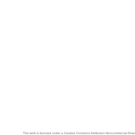
This work is licensed under a
Creative Commons Attribution-Noncommercial-Share