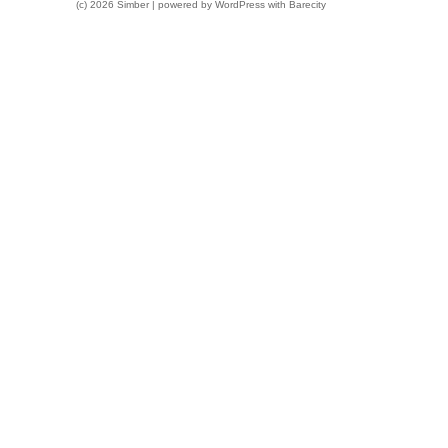
(c) 2026 Simber | powered by
WordPress
with
Barecity