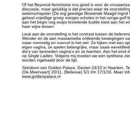
Of het Beyoncé-feminisme nou goed is voor de vrouwenzaa
discussie, maar gelukkig is dat precies waar de voorstellin
wetenschapster (De erg geestige Bloeiende Maagd Ingrid W
geheel vrijwillige groep meisjes scholen in het vorige-golf
aan het begin nog wulps krioelende kudde kiest aan het ein
haar wijze lessen.
Leuk aan de voorstelling is het contrast tussen de beleren
Wender en de aan massamedia ontleende bewegingen van 
maar rommelig en overvol is het wel. Ze kijken met een sp
eigen vagina, ze spelen belangrijke, maar saaie wereldleid
dia’s van besneden vagina’s en ze twerken. Aan het eind
op
Single Ladies
. Volgens mij moeten we een synthese zien
worden ingehaald door de tijd.
Seksbom
van Golden Palace. Gezien 24/10 in Haarlem. Te
(De Meervaart) 20/11, (Bellevue) 5/1 t/m 17/1/16. Meer inf
www.goldenpalace.nl