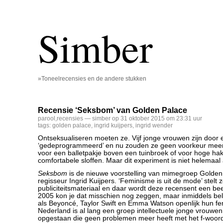
Simber
»Toneelrecensies en de andere stukken
Recensie ‘Seksbom’ van Golden Palace
parool
,
recensies
— simber op 31 oktober 2015 om 23:31 uur
tags:
golden palace
,
ingrid kuijpers
,
ingrid wender
Ontseksualiseren moeten ze. Vijf jonge vrouwen zijn door
‘gedeprogrammeerd’ en nu zouden ze geen voorkeur mee
voor een balletpakje boven een tuinbroek of voor hoge h
comfortabele sloffen. Maar dit experiment is niet helemaal
Seksbom
is de nieuwe voorstelling van mimegroep Golden
regisseur Ingrid Kuijpers. ‘Feminisme is uit de mode’ stelt z
publiciteitsmateriaal en daar wordt deze recensent een beet
2005 kon je dat misschien nog zeggen, maar inmiddels bel
als Beyoncé, Taylor Swift en Emma Watson openlijk hun fe
Nederland is al lang een groep intellectuele jonge vrouw
opgestaan die geen problemen meer heeft met het f-woor