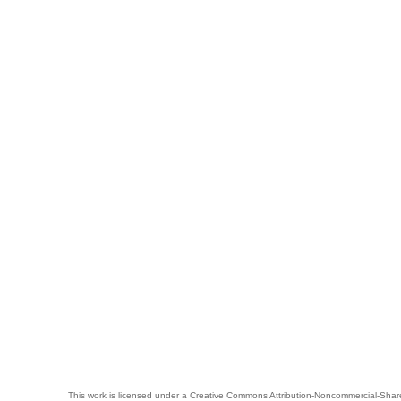
This work is licensed under a
Creative Commons Attribution-Noncommercial-Share