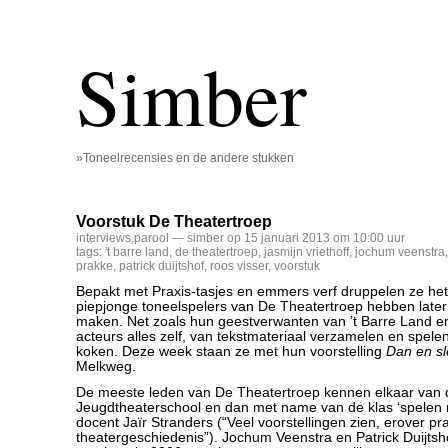
Simber
»Toneelrecensies en de andere stukken
Voorstuk De Theatertroep
interviews
,
parool
— simber op 15 januari 2013 om 10:00 uur
tags:
't barre land
,
de theatertroep
,
jasmijn vriethoff
,
jochum veenstra
prakke
,
patrick duijtshof
,
roos visser
,
voorstuk
Bepakt met Praxis-tasjes en emmers verf druppelen ze het
piepjonge toneelspelers van De Theatertroep hebben later
maken. Net zoals hun geestverwanten van ’t Barre Land e
acteurs alles zelf, van tekstmateriaal verzamelen en spelen
koken. Deze week staan ze met hun voorstelling
Dan en sl
Melkweg.
De meeste leden van De Theatertroep kennen elkaar van
Jeugdtheaterschool en dan met name van de klas ‘spelen m
docent Jaïr Stranders (“Veel voorstellingen zien, erover pr
theatergeschiedenis”). Jochum Veenstra en Patrick Duijtsho