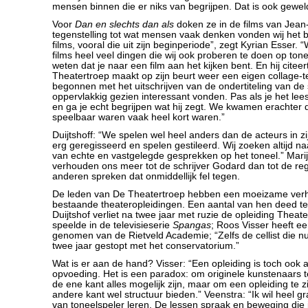
mensen binnen die er niks van begrijpen. Dat is ook geweld
Voor
Dan en slechts dan als
doken ze in de films van Jean
tegenstelling tot wat mensen vaak denken vonden wij het b
films, vooral die uit zijn beginperiode”, zegt Kyrian Esser. 
films heel veel dingen die wij ook proberen te doen op tonee
weten dat je naar een film aan het kijken bent. En hij citeer
Theatertroep maakt op zijn beurt weer een eigen collage-t
begonnen met het uitschrijven van de ondertiteling van de
oppervlakkig gezien interessant vonden. Pas als je het lees
en ga je echt begrijpen wat hij zegt. We kwamen erachter d
speelbaar waren vaak heel kort waren.”
Duijtshoff: “We spelen wel heel anders dan de acteurs in zijn
erg geregisseerd en spelen gestileerd. Wij zoeken altijd n
van echte en vastgelegde gesprekken op het toneel.” Mari
verhouden ons meer tot de schrijver Godard dan tot de re
anderen spreken dat onmiddellijk fel tegen.
De leden van De Theatertroep hebben een moeizame ver
bestaande theateropleidingen. Een aantal van hen deed te
Duijtshof verliet na twee jaar met ruzie de opleiding Theate
speelde in de televisieserie
Spangas
; Roos Visser heeft e
genomen van de Rietveld Academie; “Zelfs de cellist die n
twee jaar gestopt met het conservatorium.”
Wat is er aan de hand? Visser: “Een opleiding is toch ook a
opvoeding. Het is een paradox: om originele kunstenaars
de ene kant alles mogelijk zijn, maar om een opleiding te 
andere kant wel structuur bieden.” Veenstra: “Ik wil heel 
van toneelspeler leren. De lessen spraak en beweging die