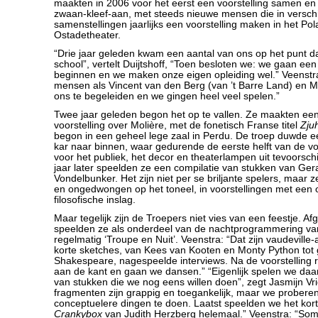
maakten in 2006 voor het eerst een voorstelling samen en 
zwaan-kleef-aan, met steeds nieuwe mensen die in versch
samenstellingen jaarlijks een voorstelling maken in het Pol
Ostadetheater.
“Drie jaar geleden kwam een aantal van ons op het punt dat
school”, vertelt Duijtshoff, “Toen besloten we: we gaan ee
beginnen en we maken onze eigen opleiding wel.” Veenst
mensen als Vincent van den Berg (van ’t Barre Land) en Ma
ons te begeleiden en we gingen heel veel spelen.”
Twee jaar geleden begon het op te vallen. Ze maakten ee
voorstelling over Molière, met de fonetisch Franse titel
Zju
begon in een geheel lege zaal in Perdu. De troep duwde 
kar naar binnen, waar gedurende de eerste helft van de voo
voor het publiek, het decor en theaterlampen uit tevoorsc
jaar later speelden ze een compilatie van stukken van Gera
Vondelbunker. Het zijn niet per se briljante spelers, maar
en ongedwongen op het toneel, in voorstellingen met een 
filosofische inslag.
Maar tegelijk zijn de Troepers niet vies van een feestje. Af
speelden ze als onderdeel van de nachtprogrammering v
regelmatig ‘Troupe en Nuit’. Veenstra: “Dat zijn vaudeville-
korte sketches, van Kees van Kooten en Monty Python tot
Shakespeare, nagespeelde interviews. Na de voorstelling 
aan de kant en gaan we dansen.” “Eigenlijk spelen we daar
van stukken die we nog eens willen doen”, zegt Jasmijn Vr
fragmenten zijn grappig en toegankelijk, maar we proberen 
conceptuelere dingen te doen. Laatst speelden we het kort
Crankybox
van Judith Herzberg helemaal.” Veenstra: “So