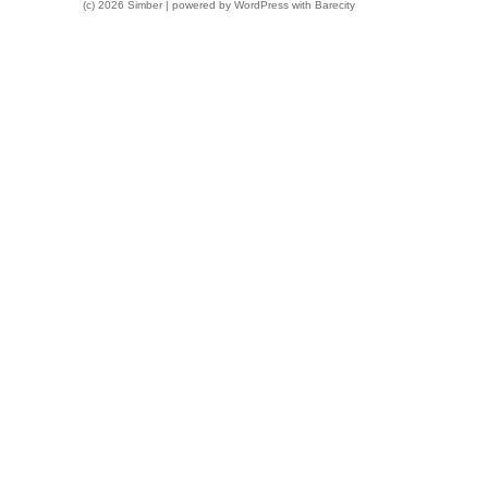
(c) 2026 Simber | powered by
WordPress
with
Barecity