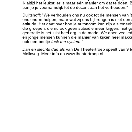
ik altijd het leukst: er is maar één manier om dat te doen. B
ben je je voornamelijk tot de docent aan het verhouden.”
Duijtshoff: “We verhouden ons nu ook tot de mensen van ’t
ons enorm helpen, maar wat zij ons bijbrengen is niet een st
attitude. Het gaat over hoe je autonoom kan zijn als toneel
die groepen, die nu ook geen subsidie meer krijgen, niet g
generatie is het juist heel erg in de mode. We doen veel e
en jonge mensen kunnen die manier van kijken heel makkeli
ook een beetje
fuck the system
.”
Dan en slechts dan als
van De Theatertroep speelt van 9 t
Melkweg. Meer info op www.theatertroep.nl